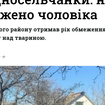
жено чоловіка
ого району отримав рік обмеження
у над твариною.