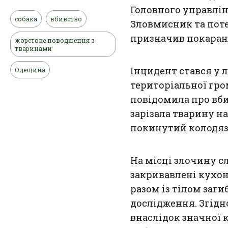
Головного управлінн
собака
вбивство
Зловмисник та поте
призначив покаранн
жорстоке поводження з
тваринами
Інцидент стався у 
Одещина
територіальної гро
повідомила про вби
зарізала тварину на
покинутий колодязь
На місці злочину с
закривавлені кухон
разом із тілом заги
дослідження. Згідн
внаслідок значної 