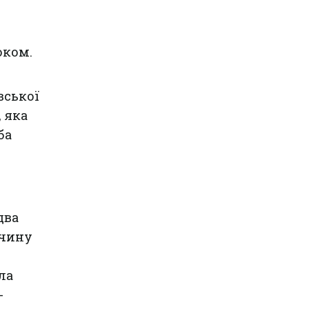
оком.
вської
 яка
ба
два
очину
ла
-