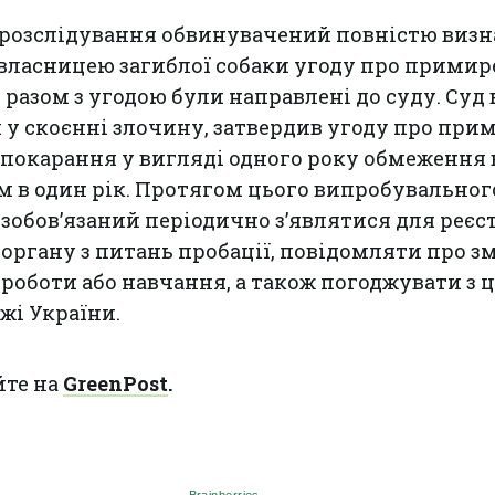
 розслідування обвинувачений повністю визн
 власницею загиблої собаки угоду про примир
разом з угодою були направлені до суду. Суд
 у скоєнні злочину, затвердив угоду про пр
покарання у вигляді одного року обмеження в
 в один рік. Протягом цього випробувальног
зобов’язаний періодично з’являтися для реєс
органу з питань пробації, повідомляти про з
роботи або навчання, а також погоджувати з 
жі України.
йте на
GreenPost
.