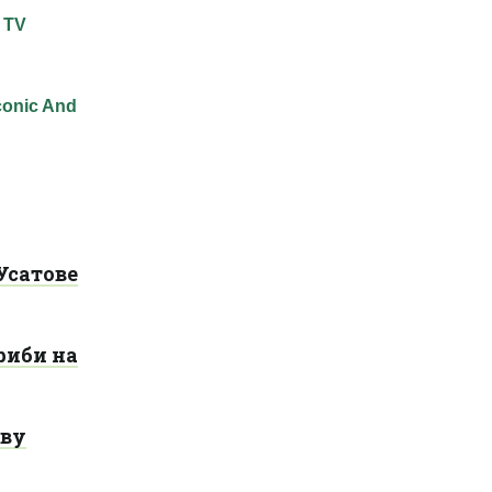
Усатове
риби на
ову