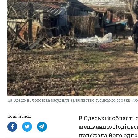
На Одещині чоловіка засудили за вбивство сусідської собаки. Фо
Поділитись:
В Одеській області
мешканцю Подільськ
належала його одно