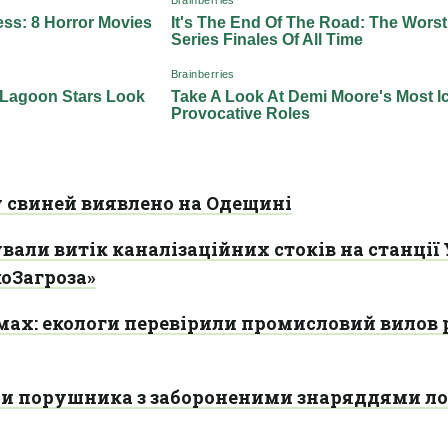
свиней виявлено на Одещині
вали витік каналізаційних стоків на станції 
коЗагроза»
мах: екологи перевірили промисловий вилов 
и порушника з забороненими знаряддями л