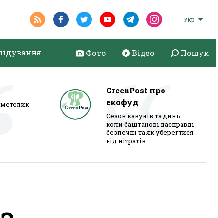
Укр
лідування
Фото
Відео
Пошук
GreenPost про
екофуд
метелик-
Сезон кавунів та динь:
коли баштанові насправді
безпечні та як уберегтися
від нітратів
а