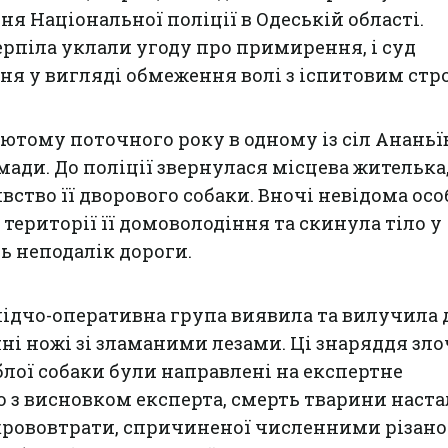
я Національної поліції в Одеській області.
рпіла уклали угоду про примирення, і суд
я у вигляді обмеження волі з іспитовим стр
лютому поточного року в одному із сіл Ананьї
мади. До поліції звернулася місцева жителька,
вство її дворового собаки. Вночі невідома осо
 території її домоволодіння та скинула тіло у
 неподалік дороги.
лідчо-оперативна група виявила та вилучила 
ні ножі зі зламаними лезами. Ці знаряддя зл
блої собаки були направлені на експертне
о з висновком експерта, смерть тварини наста
крововтрати, спричиненої численними різано