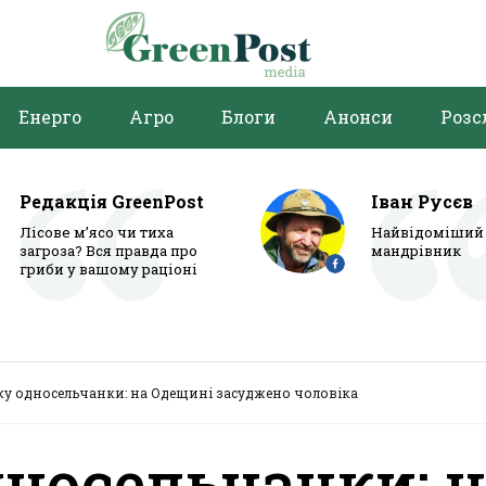
Енерго
Агро
Блоги
Анонси
Розс
Редакція GreenPost
Іван Русєв
Лісове м’ясо чи тиха
Найвідоміший 
загроза? Вся правда про
мандрівник
гриби у вашому раціоні
ку односельчанки: на Одещині засуджено чоловіка
дносельчанки: н