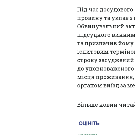
Під час досудового
провину та уклав з
Обвинувальний акт 
підсудного винним
та призначив йому 
іспитовим терміном
строку засуджений 
до уповноваженого 
місця проживання, 
органом виїзд за ме
Більше новин чита