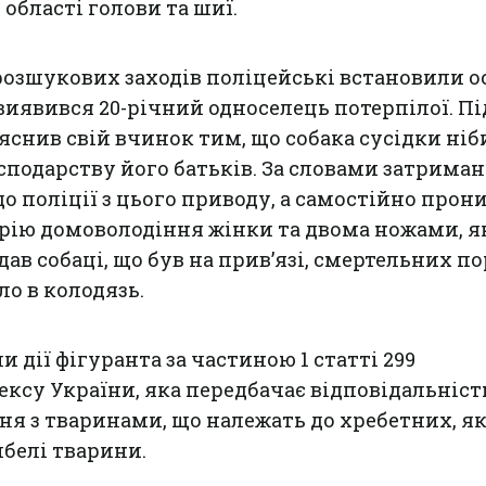
області голови та шиї.
розшукових заходів поліцейські встановили о
иявився 20-річний односелець потерпілої. Пі
снив свій вчинок тим, що собака сусідки ніб
сподарству його батьків. За словами затримано
до поліції з цього приводу, а самостійно прон
рію домоволодіння жінки та двома ножами, я
вдав собаці, що був на прив’язі, смертельних п
ло в колодязь.
и дії фігуранта за частиною 1 статті 299
ксу України, яка передбачає відповідальність
я з тваринами, що належать до хребетних, як
ибелі тварини.