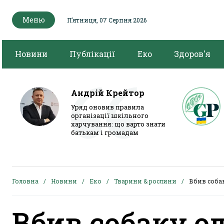
Меню
Пʼятниця, 07 Серпня 2026
Новини
Публікації
Еко
Здоров'я
Андрій Крейтор
Уряд оновив правила
організації шкільного
харчування: що варто знати
батькам і громадам
Головна
Новини
Еко
Тварини & рослини
Вбив соба
Вбив собаку о