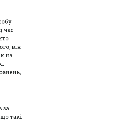
собу
д час
ито
го, він
ик на
кі
оранень,
 за
що такі