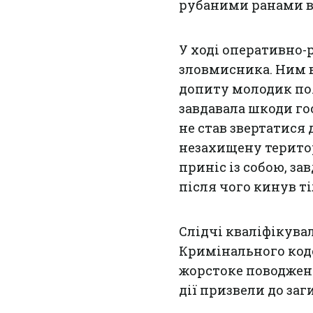
рубаними ранами в 
У ході оперативно-
зловмисника. Ним в
допиту молодик поя
завдавала шкоди го
не став звертатися 
незахищену терито
приніс із собою, за
після чого кинув ті
Слідчі кваліфікувал
Кримінального коде
жорстоке поводженн
дії призвели до заг