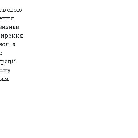
ав свою
ення.
 визнав
имирення
олі з
о
трації
міну
цим