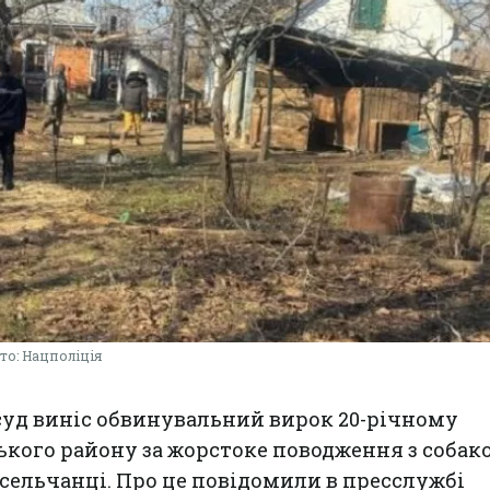
то: Нацполіція
 суд виніс обвинувальний вирок 20-річному
ого району за жорстоке поводження з собако
сельчанці. Про це повідомили в пресслужбі