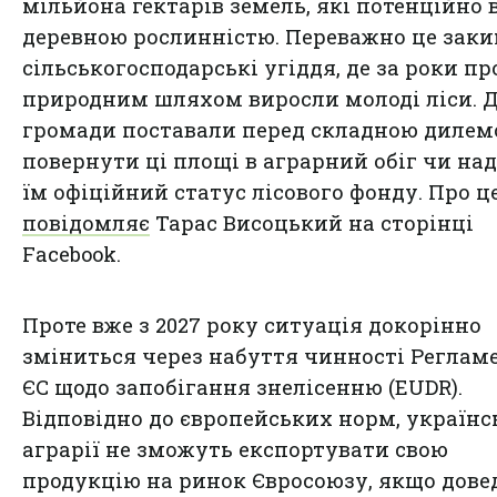
мільйона гектарів земель, які потенційно 
деревною рослинністю. Переважно це заки
сільськогосподарські угіддя, де за роки п
природним шляхом виросли молоді ліси. Д
громади поставали перед складною дилем
повернути ці площі в аграрний обіг чи на
їм офіційний статус лісового фонду. Про ц
повідомляє
Тарас Висоцький на сторінці
Facebook.
Проте вже з 2027 року ситуація докорінно
зміниться через набуття чинності Реглам
ЄС щодо запобігання знелісенню (EUDR).
Відповідно до європейських норм, українс
аграрії не зможуть експортувати свою
продукцію на ринок Євросоюзу, якщо дове