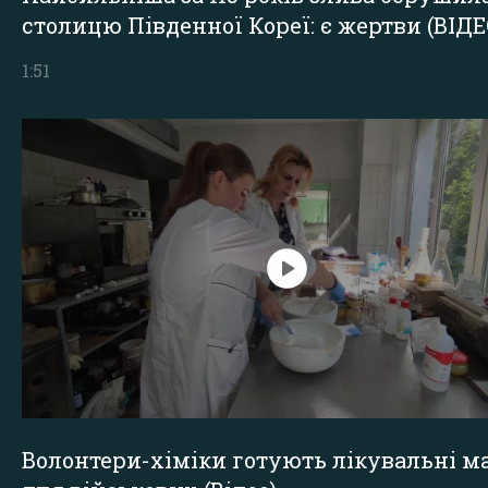
столицю Південної Кореї: є жертви (ВІДЕ
1:51
Волонтери-хіміки готують лікувальні ма