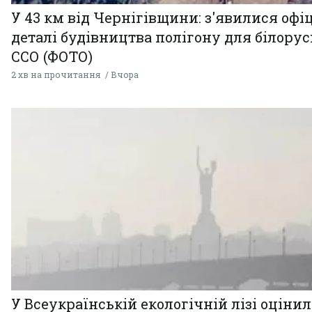
У 43 км від Чернігівщини: з'явилися офі
деталі будівництва полігону для білору
ССО (ФОТО)
2 хв на прочитання
Вчора
У Всеукраїнській екологічній лізі оціни