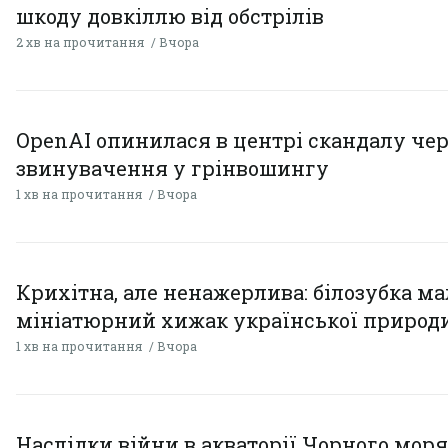
шкоду довкіллю від обстрілів
2 хв на прочитання
Вчора
OpenAI опинилася в центрі скандалу чер
звинувачення у грінвошингу
1 хв на прочитання
Вчора
Крихітна, але ненажерлива: білозубка ма
мініатюрний хижак української природ
1 хв на прочитання
Вчора
Наслідки війни в акваторії Чорного моря