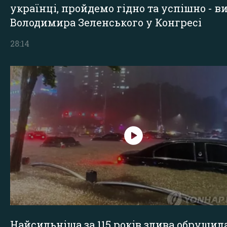
українці, пройдемо гідно та успішно - в
Володимира Зеленського у Конгресі
28:14
Найсильніша за 115 років злива обрушил