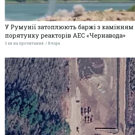
У Румунії затоплюють баржі з камінням
порятунку реакторів АЕС «Чернавода»
3 хв на прочитання
Вчора