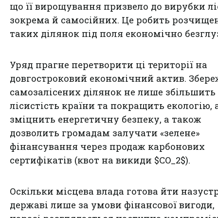
що її вирощування призвело до вирубки лі
зокрема й самосійних. Це робить розчище
таких ділянок під поля економічно безглу
Уряд прагне перетворити ці території на
довгостроковий економічний актив. Збер
самозалісених ділянок не лише збільшить
лісистість країни та покращить екологію, 
зміцнить енергетичну безпеку, а також
дозволить громадам залучати «зелене»
фінансування через продаж карбонових
сертифікатів (квот на викиди $CO_2$).
Оскільки місцева влада готова йти назуст
державі лише за умови фінансової вигоди,