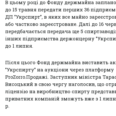
В цьому році до Фонду держмайна заплан
до 15 травня передати перших 36 підприєм
ДП "Укрспирт", в яких все майно зареєстро
або частково зареєстроване. Далі до 16 чер
передбачається передача ще 5 спиртзаводів
інших підприємства держонцерну "Укрспир
до 1 липня.
Після цього Фонд держмайна виставить а
"Укрспирту" на аукціони через платформу
ProZorro.Продажі. Заступник міністра Тара
Висоцький в свою чергу наголосив, що от
ліцензію на виробництво спирту предста
приватних компаній зможуть вже з 1 липн
р.