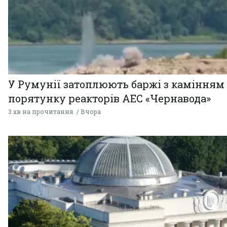
У Румунії затоплюють баржі з камінням
порятунку реакторів АЕС «Чернавода»
3 хв на прочитання
Вчора