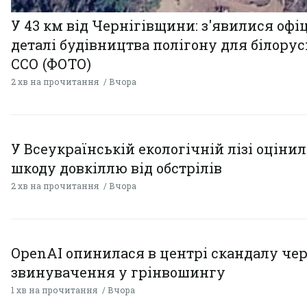
У 43 км від Чернігівщини: з'явилися офі
деталі будівництва полігону для білору
ССО (ФОТО)
2 хв на прочитання
Вчора
У Всеукраїнській екологічній лізі оціни
шкоду довкіллю від обстрілів
2 хв на прочитання
Вчора
OpenAI опинилася в центрі скандалу чер
звинувачення у грінвошингу
1 хв на прочитання
Вчора