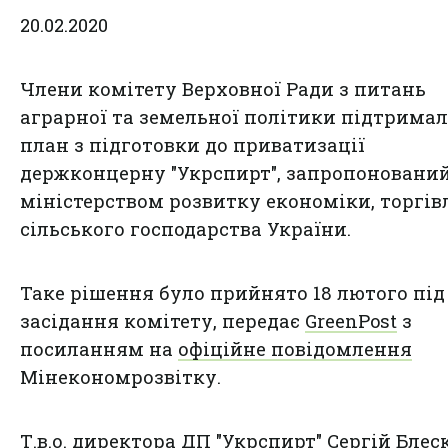
20.02.2020
Члени комітету Верховної Ради з питань
аграрної та земельної політики підтрима
план з підготовки до приватизації
держконцерну "Укрспирт", запропоновани
міністерством розвитку економіки, торгівл
сільського господарства України.
Таке рішення було прийнято 18 лютого під
засідання комітету, передає
GreenPost
з
посиланням на
офіційне повідомлення
Мінекономрозвітку.
Т.в.о. директора ДП "Укрспирт" Сергій Блес