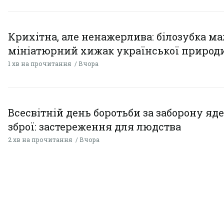
Крихітна, але ненажерлива: білозубка ма
мініатюрний хижак української природ
1 хв на прочитання
Вчора
Всесвітній день боротьби за заборону яд
зброї: застереження для людства
2 хв на прочитання
Вчора