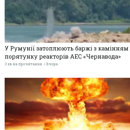
У Румунії затоплюють баржі з камінням
порятунку реакторів АЕС «Чернавода»
3 хв на прочитання
Вчора