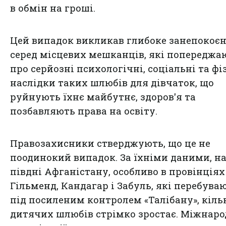
в обмін на гроші.
Цей випадок викликав глибоке занепокоє
серед місцевих мешканців, які попереджа
про серйозні психологічні, соціальні та фі
наслідки таких шлюбів для дівчаток, що
руйнують їхнє майбутнє, здоров'я та
позбавляють права на освіту.
Правозахисники стверджують, що це не
поодинокий випадок. За їхніми даними, н
півдні Афганістану, особливо в провінціях
Гільменд, Кандагар і Забуль, які перебува
під посиленим контролем «Талібану», кіль
дитячих шлюбів стрімко зростає. Міжнаро