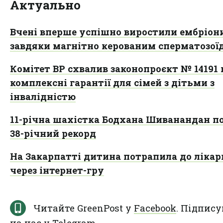
Актуально
Вчені вперше успішно виростили ембріон
завдяки магнітно керованим сперматозої
Комітет ВР схвалив законопроєкт № 14191 
комплексні гарантії для сімей з дітьми з
інвалідністю
11-річна шахістка Бодхана Шиванандан п
38-річний рекорд
На Закарпатті дитина потрапила до лікар
через інтернет-гру
Читайте GreenPost у
Facebook
. Підпису
на нас у
Telegram
.