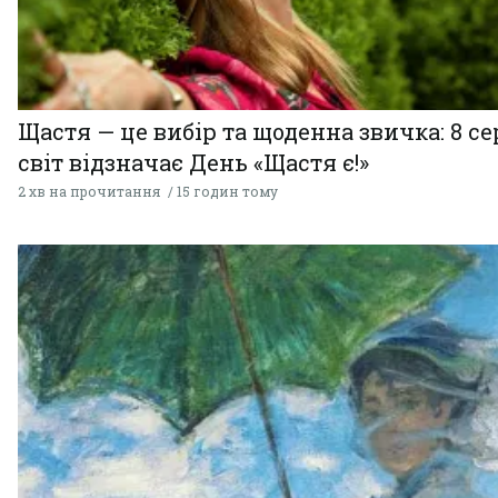
Щастя — це вибір та щоденна звичка: 8 с
світ відзначає День «Щастя є!»
2 хв на прочитання
15 годин тому