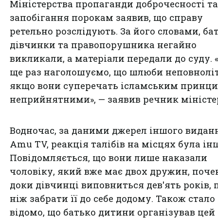
Міністерства пропаганди доброчесності та
запобігання порокам заявив, що справу
ретельно розслідують. За його словами, ба
дівчинки та правопорушника негайно
викликали, а матеріали передали до суду.
ще раз наголошуємо, що шлюби неповноліт
якщо вони суперечать ісламським принци
неприйнятними», — заявив речник міністе
Водночас, за даними джерел іншого видан
Amu TV, реакція талібів на місцях була ін
Повідомляється, що вони лише наказали
чоловіку, який вже має двох дружин, поче
доки дівчинці виповниться дев'ять років,
ніж забрати її до себе додому. Також стало
відомо, що батько дитини організував це