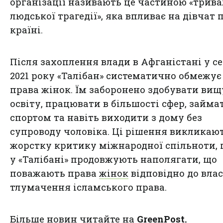
організації називають це частиною «трива
людської трагедії», яка впливає на дівчат п
країні.
Після захоплення влади в Афганістані у с
2021 року «Талібан» систематично обмежує
права жінок. Їм заборонено здобувати вищ
освіту, працювати в більшості сфер, займа
спортом та навіть виходити з дому без
супроводу чоловіка. Ці рішення викликаю
жорстку критику міжнародної спільноти, 
у «Талібані» продовжують наполягати, що
поважають права
жінок
відповідно до вла
тлумачення ісламського права.
Більше новин читайте на
GreenPost
.