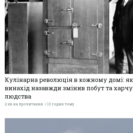
Кулінарна революція в кожному домі: як
винахід назавжди змінив побут та харч
людства
2 хв на прочитання
13 годин тому