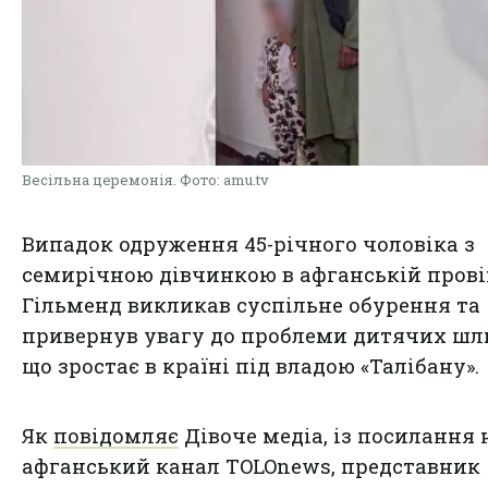
Весільна церемонія. Фото: amu.tv
Випадок одруження 45-річного чоловіка з
семирічною дівчинкою в афганській прові
Гільменд викликав суспільне обурення та
привернув увагу до проблеми дитячих шл
що зростає в країні під владою «Талібану».
Як
повідомляє
Дівоче медіа, із посилання
афганський канал TOLOnews, представник