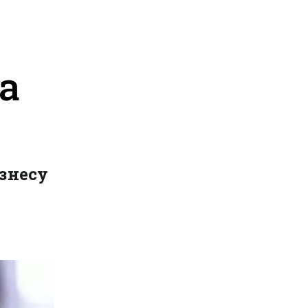
а
знесу