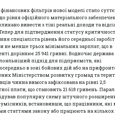
фінансових фільтрів нової моделі стало суттє
о рівня офіційного матеріального забезпече
ликано вивести з тіні реальні доходи та відс
 Тепер для підтвердження статусу критичност
ня спеціаліста рівень його середньої заробіт
и не менше трьох мінімальних зарплат, що в
нті дорівнює 25 941 гривні. Водночас держава
 лояльніший підхід для підприємств, які
середньо в зоні бойових дій або на прифрон
ених Міністерством розвитку громад та терит
ців чинна вимога зафіксована на рівні 2,5
ної плати, що становить 21 618 гривень. Пара
відував популярну схему штучного розширен
 сумісників, встановивши, що працівники, які
ми статтями закону або працюють на кількох