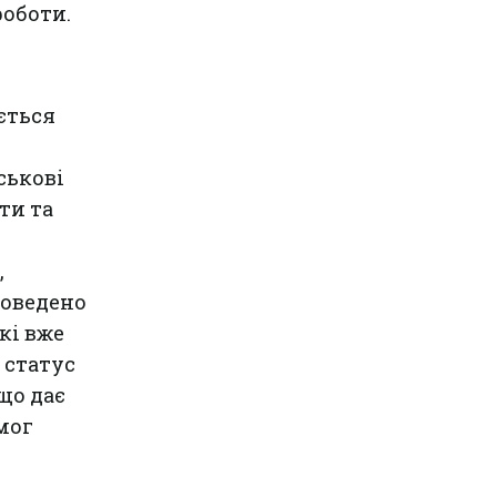
роботи.
ється
ськові
ти та
,
роведено
кі вже
 статус
що дає
мог