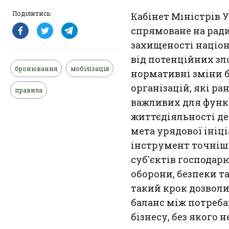
Поділитись:
Кабінет Міністрів 
спрямоване на ради
захищеності націо
від потенційних зл
бронювання
мобілізація
нормативні зміни б
організацій, які р
правила
важливих для функ
життєдіяльності де
мета урядової ініц
інструмент точніш
суб'єктів господар
оборони, безпеки та
такий крок дозвол
баланс між потреба
бізнесу, без якого