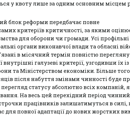
ься у квоту лише за одним основним місцем 
й блок реформи передбачає повне
амих критеріїв критичності, за якими оціню
мства для оборони чи громади. Усі профільні
ральні органи виконавчої влади та обласні вій
в'язані в місячний термін повністю перегляну
 внутрішні галузеві критерії, узгодивши їх із
они та Міністерством економіки. Більше того
яців після набуття змінами чинності буде п
 перегляд статусу абсолютно всіх компаній, я
ання. На весь цей перехідний період чинний
строчки працівників залишатимуться в силі, 
ас для повної адаптації до нових жорстких ви