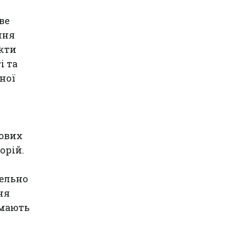
ве
ння
ікти
і та
ної
тових
орій.
лельно
ня
 мають