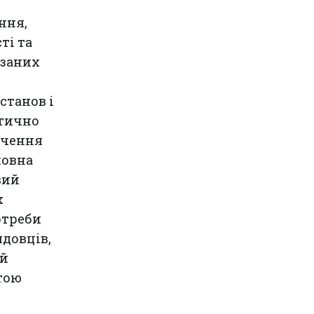
ння,
ті та
язаних
станов і
итично
ечення
ловна
вий
х
отреби
ядовців,
ий
тою