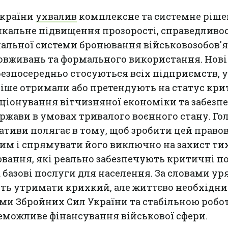
України
ухвалив
комплексне та системне ріше
кальне підвищення прозорості, справедливос
нальної системи бронювання військовозобов'
овживань та формального використання. Нові
езпосередньо стосуються всіх підприємств, у
аніше отримали або претендують на статус кр
ціонування вітчизняної економіки та забезп
ржави в умовах тривалого воєнного стану. Го
іативи полягає в тому, щоб зробити цей право
им і спрямувати його виключно на захист ти
ювання, які реально забезпечують критичні п
 базові послуги для населення. За словами ур
ить утримати крихкий, але життєво необхідн
ми Збройних Сил України та стабільною робо
 неможливе фінансування військової сфери.