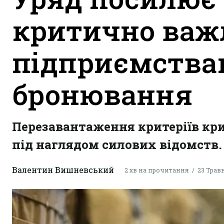
критично ва
підприємствам
бронювання
Перезавантаження критеріїв кри
під наглядом силових відомств.
Валентин Вишневський
2 хв на прочитання
23 Травн