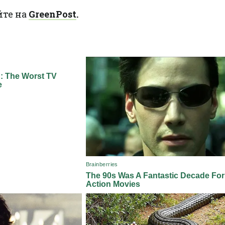
йте на
GreenPost
.