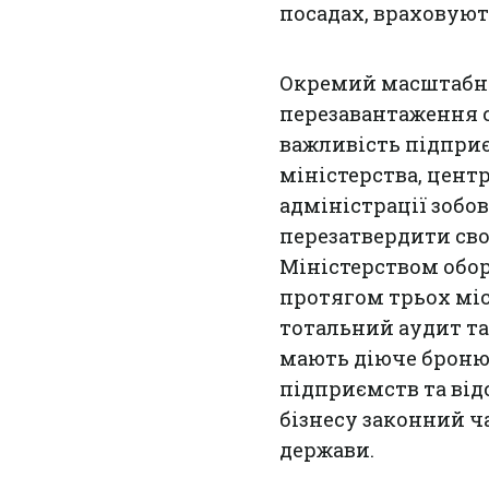
посадах, враховуют
Окремий масштабни
перезавантаження с
важливість підприє
міністерства, цент
адміністрації зобо
перезатвердити свої
Міністерством обор
протягом трьох міс
тотальний аудит та
мають діюче бронюв
підприємств та від
бізнесу законний ч
держави.