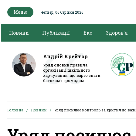
Меню
Четвер, 06 Серпня 2026
Новини
Публікації
Еко
Здоров'я
Андрій Крейтор
Уряд оновив правила
організації шкільного
харчування: що варто знати
батькам і громадам
Головна
Новини
Уряд посилює контроль за критично ва
Уряд посилює 