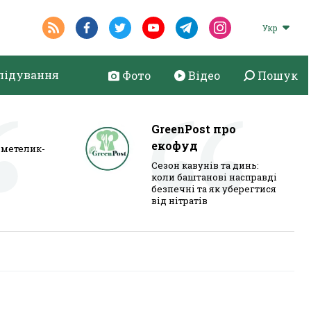
Укр
лідування
Фото
Відео
Пошук
GreenPost про
екофуд
метелик-
Сезон кавунів та динь:
коли баштанові насправді
безпечні та як уберегтися
від нітратів