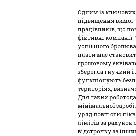
Одним із ключових 
підвищення вимог д
працівників, що пок
фіктивні компанії.
успішного бронюван
плати має становит
грошовому еквівале
зберегла гнучкий і
функціонують безпо
територіях, визнач
Для таких роботодав
мінімальної заробіт
уряд повністю лік
лімітів за рахунок
відстрочку за інши