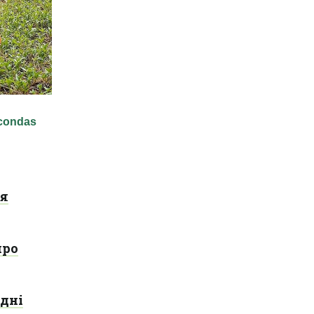
ня
про
 дні