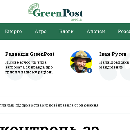
Енерго
Агро
Блоги
Анонси
Розс
Редакція GreenPost
Іван Русєв
Лісове м’ясо чи тиха
Найвідоміший 
загроза? Вся правда про
мандрівник
гриби у вашому раціоні
жливими підприємствами: нові правила бронювання
контроль за