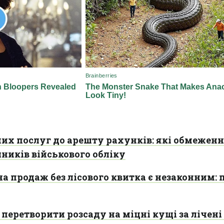
них послуг до арешту рахунків: які обмежен
ників військового обліку
 на продаж без лісового квитка є незаконним: 
 перетворити розсаду на міцні кущі за лічені