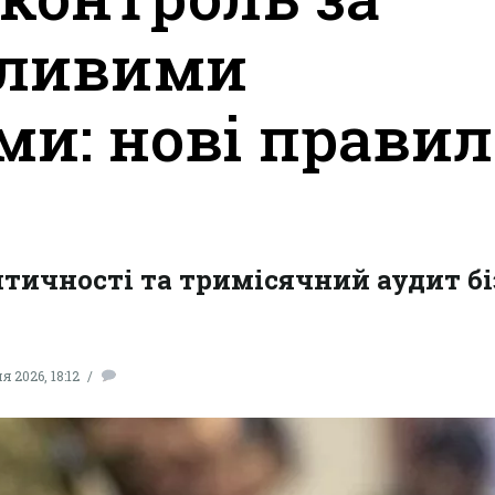
жливими
и: нові правил
тичності та тримісячний аудит бі
я 2026, 18:12