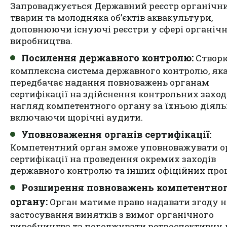
Запроваджується Державний реєстр органічн
тварин та молодняка об’єктів аквакультури,
доповнюючи існуючі реєстри у сфері органіч
виробництва.
Посилення державного контролю:
Створ
комплексна система державного контролю, як
передбачає надання повноважень органам
сертифікації на здійснення контрольних заход
нагляд компетентного органу за їхньою діяль
включаючи щорічні аудити.
Уповноваження органів сертифікації:
Компетентний орган зможе уповноважувати о
сертифікації на проведення окремих заходів
державного контролю та інших офіційних про
Розширення повноважень компетентно
органу:
Орган матиме право надавати згоду н
застосування винятків з вимог органічного
виробництва та погоджувати ретроспективну 