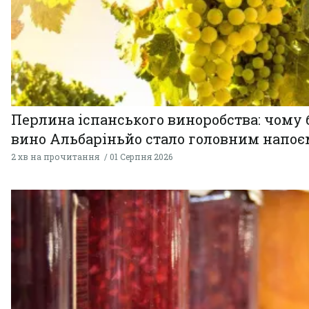
Перлина іспанського виноробства: чому 
вино Альбаріньйо стало головним напоє
2 хв на прочитання
01 Серпня 2026