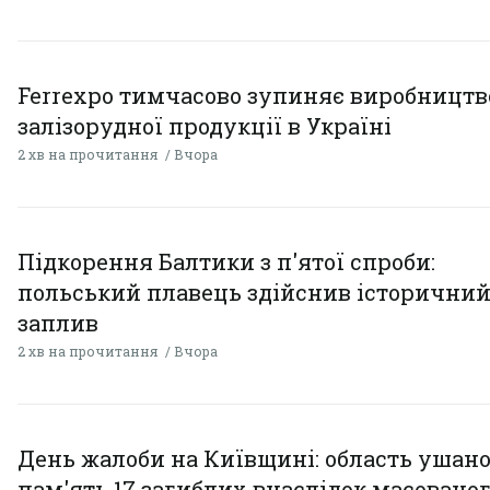
Ferrexpo тимчасово зупиняє виробництв
залізорудної продукції в Україні
2 хв на прочитання
Вчора
Підкорення Балтики з п'ятої спроби:
польський плавець здійснив історични
заплив
2 хв на прочитання
Вчора
День жалоби на Київщині: область ушан
пам'ять 17 загиблих внаслідок масовано