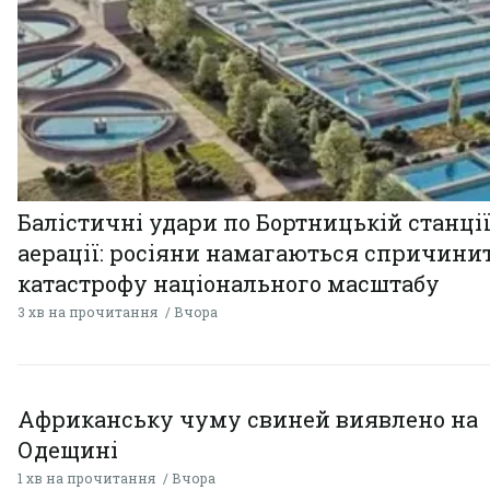
Балістичні удари по Бортницькій станці
аерації: росіяни намагаються спричини
катастрофу національного масштабу
3 хв на прочитання
Вчора
Африканську чуму свиней виявлено на
Одещині
1 хв на прочитання
Вчора