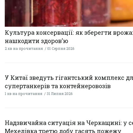
Культура консервації: як зберегти врожай
нашкодити здоров’ю
2 хв на прочитання
01 Серпня 2026
У Китаї зведуть гігантський комплекс д
супертанкерів та контейнеровозів
1 хв на прочитання
31 Липня 2026
Надзвичайна ситуація на Черкащині: у с
Мехедівка третю добу гасять пожежу