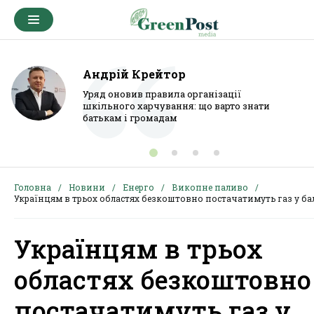
Андрій Крейтор
Уряд оновив правила організації
шкільного харчування: що варто знати
батькам і громадам
Головна
Новини
Енерго
Викопне паливо
Українцям в трьох областях безкоштовно постачатимуть газ у ба
Українцям в трьох
областях безкоштовно
постачатимуть газ у