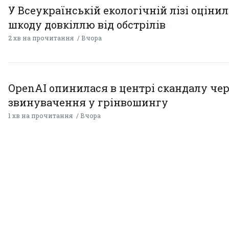
У Всеукраїнській екологічній лізі оціни
шкоду довкіллю від обстрілів
2 хв на прочитання
Вчора
OpenAI опинилася в центрі скандалу чер
звинувачення у грінвошингу
1 хв на прочитання
Вчора