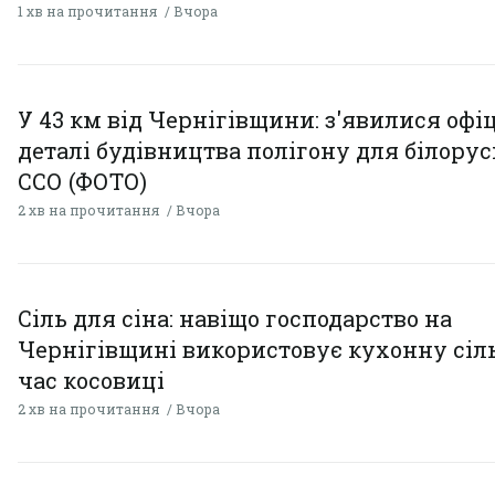
1 хв на прочитання
Вчора
У 43 км від Чернігівщини: з'явилися офі
деталі будівництва полігону для білору
ССО (ФОТО)
2 хв на прочитання
Вчора
Сіль для сіна: навіщо господарство на
Чернігівщині використовує кухонну сіль
час косовиці
2 хв на прочитання
Вчора