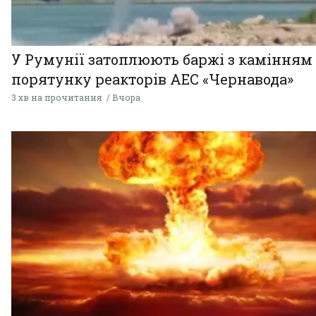
У Румунії затоплюють баржі з камінням
порятунку реакторів АЕС «Чернавода»
3 хв на прочитання
Вчора