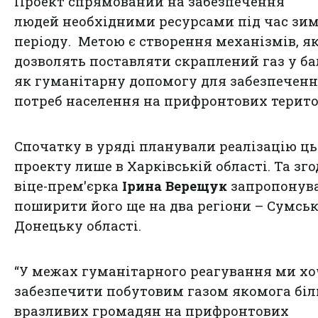
Проект спрямований на забезпечення
людей необхідними ресурсами під час зи
періоду. Метою є створення механізмів, як
дозволять поставляти скраплений газ у б
як гуманітарну допомогу для забезпечен
потреб населення на прифронтових терито
Спочатку в уряді планували реалізацію ць
проекту лише в Харківській області. Та зг
віце-прем'єрка
Ірина Верещук
запропонув
поширити його ще на два регіони – Сумськ
Донецьку області.
“У межах гуманітарного реагування ми х
забезпечити побутовим газом якомога бі
вразливих громадян на прифронтових