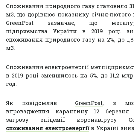
Споживання природного газу становило 3
м3, що дорівнює показнику січня-лютого 2
GreenPost
зазначає, що металург
підприємства України в 2019 році зн
споживання природного газу на 2%, до 1,
м3.
Споживання електроенергії метпідприєм
в 2019 році зменшилось на 5%, до 11,2 млр
год.
Як повідомляв
GreenPost
, з мом
впровадження карантину 12 березня 
загрозу епідемії коронавірусу Cov
споживання електроенергії
в Україні зни