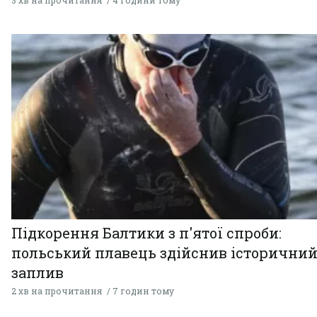
Підкорення Балтики з п'ятої спроби:
польський плавець здійснив історични
заплив
2 хв на прочитання
7 годин тому