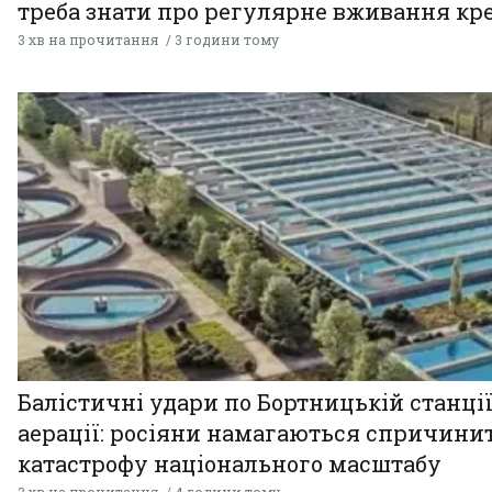
треба знати про регулярне вживання кр
3 хв на прочитання
3 години тому
Балістичні удари по Бортницькій станці
аерації: росіяни намагаються спричини
катастрофу національного масштабу
3 хв на прочитання
4 години тому