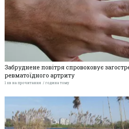
Забруднене повітря спровоковує загост
ревматоїдного артриту
1 хв на прочитання
година тому