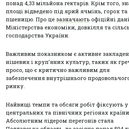
понад 4,33 мільйона гектарів. Крім того, з
площі відведено під ярий ячмінь, горох та
пшеницю. Про це
зазначають
офіційні дан
Міністерства економіки, довкілля та сільс
господарства України.
Важливим показником є активне закладе
нішевих і круп'яних культур, таких як гре
просо, що є критично важливим для
забезпечення внутрішнього продовольчог
ринку.
Найвищі темпи та обсяги робіт фіксують у
центральних та північних регіонах країни
Абсолютним лідером перегонів стала
Полтавська область, де засіяно понад 594 