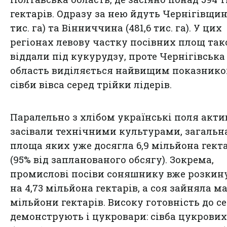
гектарів. Одразу за нею йдуть Чернігівщин
тис. га) та Вінниччина (481,6 тис. га). У цих
регіонах левову частку посівних площ та
віддали під кукурудзу, проте Чернігівська
область виділяється найвищим показник
сівби вівса серед трійки лідерів.
Паралельно з хлібом українські поля акти
засівали технічними культурами, загальн
площа яких уже досягла 6,9 мільйона гект
(95% від запланованого обсягу). Зокрема,
промислові посіви соняшнику вже розкин
на 4,73 мільйона гектарів, а соя зайняла м
мільйони гектарів. Високу готовність до с
демонструють і цукровари: сівба цукрових