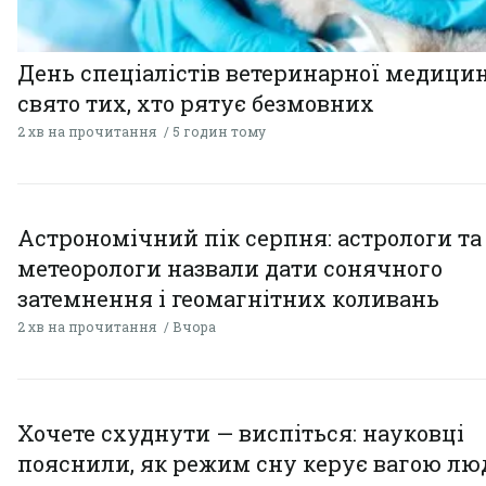
День спеціалістів ветеринарної медицин
свято тих, хто рятує безмовних
2 хв на прочитання
5 годин тому
Астрономічний пік серпня: астрологи та
метеорологи назвали дати сонячного
затемнення і геомагнітних коливань
2 хв на прочитання
Вчора
Хочете схуднути — виспіться: науковці
пояснили, як режим сну керує вагою л