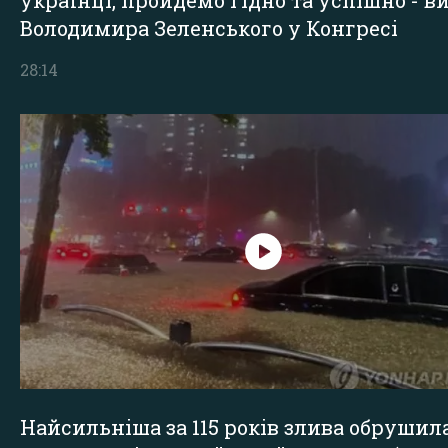
українці, пройдемо гідно та успішно - в
Володимира Зеленського у Конгресі
28:14
Найсильніша за 115 років злива обрушил