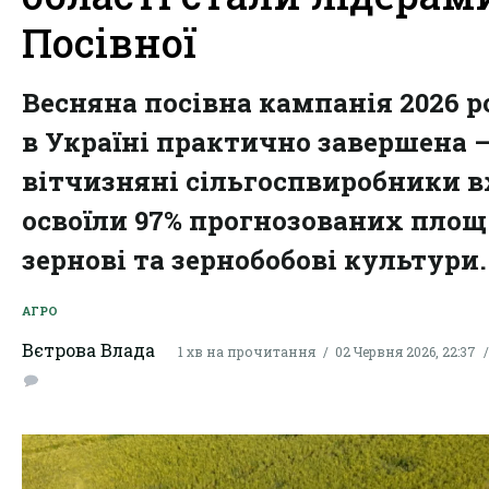
Посівної
Весняна посівна кампанія 2026 р
в Україні практично завершена 
вітчизняні сільгоспвиробники 
освоїли 97% прогнозованих площ
зернові та зернобобові культури.
АГРО
Вєтрова Влада
1 хв на прочитання
02 Червня 2026, 22:37