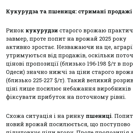
Кукурудза та пшениця: стримані продажі
Ринок
кукурудзи
старого врожаю практи
завмер, проте попит на врожай 2025 року
активно зростає. Незважаючи на це, аграрі
утримуються від продажів, оскільки поточ
цінові пропозиції (близько 196-198 $/т в по
Одеси) значно нижчі за ціни старого врож
(близько 225-227 $/т). Такий великий розрив
ціні лише посилює небажання виробників
фіксувати прибуток на поточному рівні.
Схожа ситуація і на ринку
пшениці
. Попит
новий врожай посилюється, що поступово
підштовхує ціни вгору. Проте пропозиція 