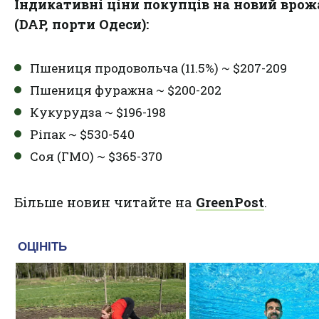
Індикативні ціни покупців на новий врож
(DAP, порти Одеси):
Пшениця продовольча (11.5%) ~ $207-209
Пшениця фуражна ~ $200-202
Кукурудза ~ $196-198
Ріпак ~ $530-540
Соя (ГМО) ~ $365-370
Більше новин читайте на
GreenPost
.