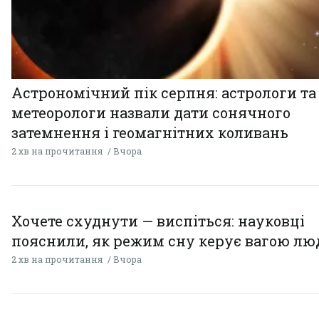
Астрономічний пік серпня: астрологи та
метеорологи назвали дати сонячного
затемнення і геомагнітних коливань
2 хв на прочитання
Вчора
Хочете схуднути — виспіться: науковці
пояснили, як режим сну керує вагою л
2 хв на прочитання
Вчора