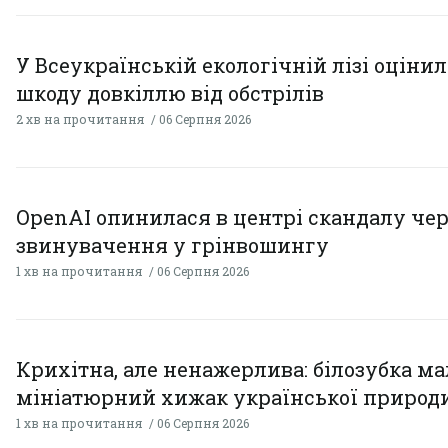
У Всеукраїнській екологічній лізі оціни
шкоду довкіллю від обстрілів
2 хв на прочитання
06 Серпня 2026
OpenAI опинилася в центрі скандалу чер
звинувачення у грінвошингу
1 хв на прочитання
06 Серпня 2026
Крихітна, але ненажерлива: білозубка ма
мініатюрний хижак української природ
1 хв на прочитання
06 Серпня 2026