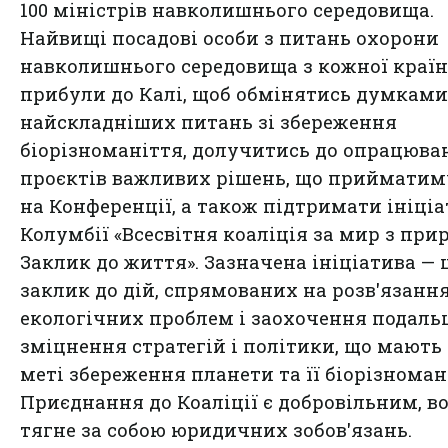
100 міністрів навколишнього середовища.
Найвищі посадові особи з питань охорони
навколишнього середовища з кожної краї
прибули до Калі, щоб обмінятись думками
найскладніших питань зі збереження
біорізноманіття, долучитись до опрацюва
проєктів важливих рішень, що прийматим
на Конференції, а також підтримати ініці
Колумбії «Всесвітня коаліція за мир з при
Заклик до життя». Зазначена ініціатива — 
заклик до дій, спрямованих на розв'язанн
екологічних проблем і заохочення подаль
зміцнення стратегій і політики, що мають
меті збереження планети та її біорізноман
Приєднання до Коаліції є добровільним, в
тягне за собою юридичних зобов'язань.