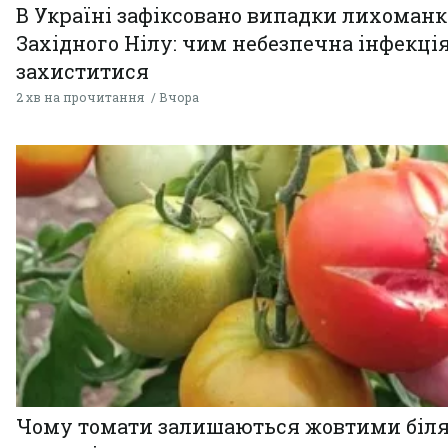
В Україні зафіксовано випадки лихоман
Західного Нілу: чим небезпечна інфекція
захиститися
2 хв на прочитання
Вчора
Чому томати залишаються жовтими біл