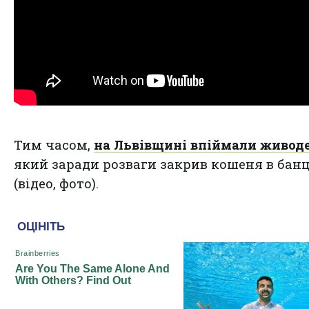
Тим часом,
на Львівщині впіймали живод
який заради розваги закрив кошеня в банц
(відео, фото).