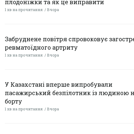
плодоніжки та як це виправити
1 хв на прочитання
Вчора
Забруднене повітря спровоковує загост
ревматоїдного артриту
1 хв на прочитання
Вчора
У Казахстані вперше випробували
пасажирський безпілотник із людиною 
борту
1 хв на прочитання
Вчора