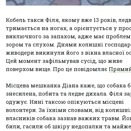
Кобель такси Філя, якому вже 13 років, лед
тримається на ногах, а орієнтується у про
виключного за запахом, адже має проблем
зором та слухом. Днями колишні господар
живодери викинули його з вікна власної ос
Цей момент зафільмував сусід, що живе
поверхом вище. Про це повідомляє
Прямий
Місцева мешканка Діана каже, що собака 
знесилена, побита та ледве дихала. Філя за
одужує. Нині таксою опікуються місцеві
волонтери. За їхніми словами, від колишні
власників собака зазнав важких травм. Йо
били, гасили об шкіру недопалки та майже