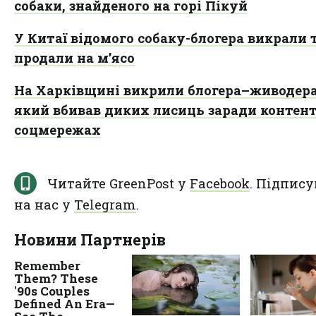
собаки, знайденого на горі Пікуй
У Китаї відомого собаку-блогера викрали 
продали на мʼясо
На Харківщині викрили блогера–живодера
який вбивав диких лисиць заради контент
соцмережах
Читайте GreenPost у
Facebook
. Підпису
на нас у
Telegram
.