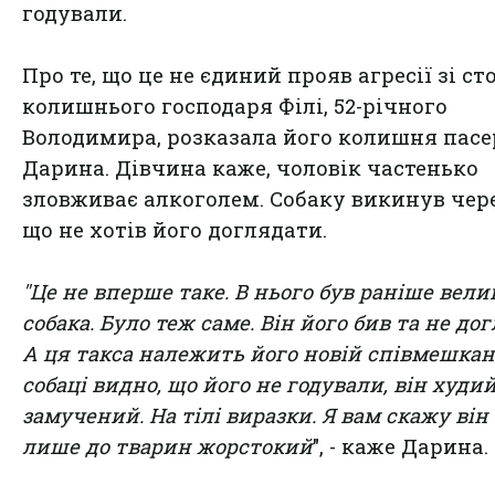
годували.
Про те, що це не єдиний прояв агресії зі с
колишнього господаря Філі, 52-річного
Володимира, розказала його колишня пас
Дарина. Дівчина каже, чоловік частенько
зловживає алкоголем. Собаку викинув чере
що не хотів його доглядати.
"Це не вперше таке. В нього був раніше вел
собака. Було теж саме. Він його бив та не дог
А ця такса належить його новій співмешкан
собаці видно, що його не годували, він худий
замучений. На тілі виразки. Я вам скажу він
лише до тварин жорстокий
", - каже Дарина.