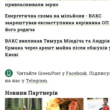
привласнювали зерно
Енергетична схема на мільйони - ВАКС
заарештував ексзаступника керівника ОП
його родича
ВАКС викликав Тимура Міндіча та Андрія
Єрмака через арешт майна після обшуків 
Києві
Читайте GreenPost у
Facebook
. Підпису
на нас у
Telegram
.