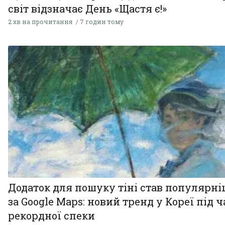
світ відзначає День «Щастя є!»
2 хв на прочитання
7 годин тому
Додаток для пошуку тіні став популярн
за Google Maps: новий тренд у Кореї під ч
рекордної спеки