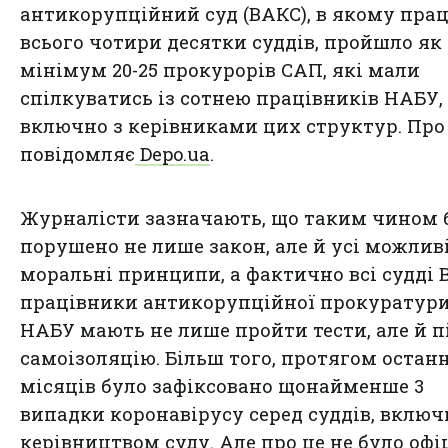
антикорупційний суд (ВАКС), в якому пра
всього чотири десятки суддів, пройшло як
мінімум 20-25 прокурорів САП, які мали
спілкуватись із сотнею працівників НАБУ,
включно з керівниками цих структур. Про
повідомляє
Depo.ua
.
Журналісти зазначають, що таким чином 
порушено не лише закон, але й усі можлив
моральні принципи, а фактично всі судді 
працівники антикорупційної прокуратури
НАБУ мають не лише пройти тести, але й п
самоізоляцію. Більш того, протягом останн
місяців було зафіксовано щонайменше 3
випадки коронавірусу серед суддів, включ
керівництвом суду. Але про це не було офі