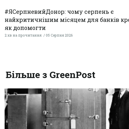
#ЯСерпневийДонор: чому серпень є
найкритичнішим місяцем для банків кро
як допомогти
2 хв на прочитання
05 Серпня 2026
Більше з GreenPost