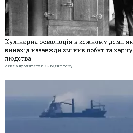
Кулінарна революція в кожному домі: як
винахід назавжди змінив побут та харч
людства
2 хв на прочитання
6 годин тому