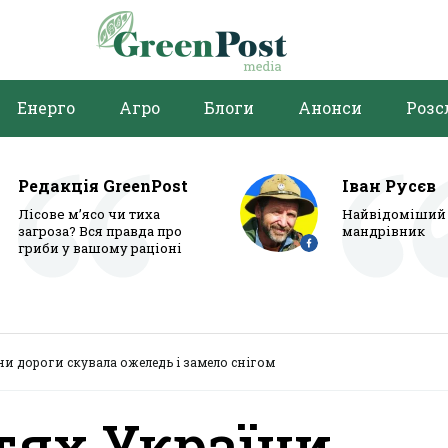
Енерго
Агро
Блоги
Анонси
Розс
Редакція GreenPost
Іван Русєв
Лісове м’ясо чи тиха
Найвідоміший 
загроза? Вся правда про
мандрівник
гриби у вашому раціоні
ни дороги скувала ожеледь і замело снігом
тях України