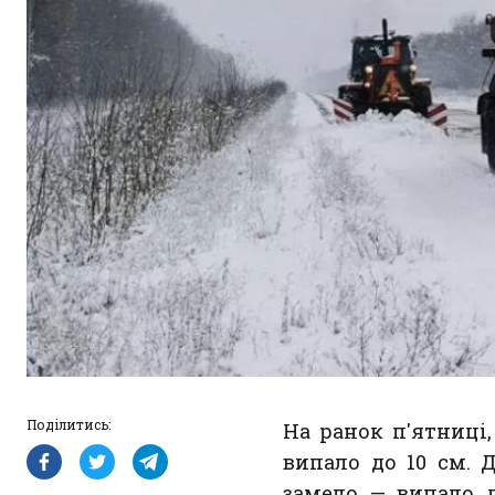
Поділитись:
На ранок п'ятниці,
випало до 10 см. 
замело — випало д