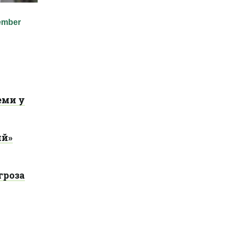
еми у
ий»
гроза