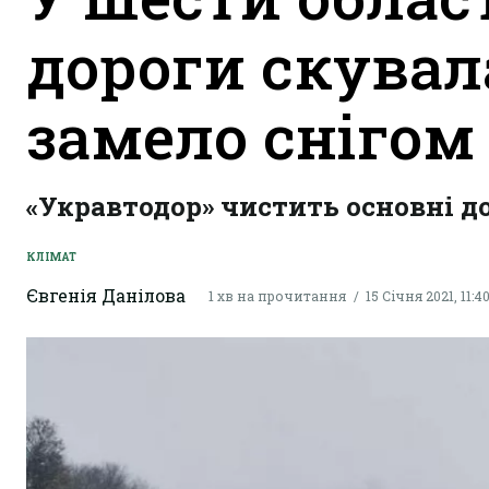
дороги скувал
замело снігом
«Укравтодор» чистить основні д
КЛІМАТ
Євгенія Данілова
1 хв на прочитання
15 Січня 2021, 11:4