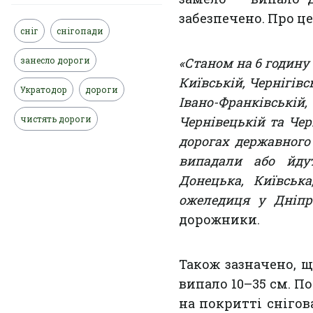
забезпечено. Про ц
сніг
снігопади
занесло дороги
«Станом на 6 годину 
Київській, Чернігівс
Укратодор
дороги
Івано-Франківськ
чистять дороги
Чернівецькій та Чер
дорогах державного
випадали або йдут
Донецька, Київська
ожеледиця у Дніпро
дорожники.
Також зазначено, щ
випало 10–35 см. П
на покритті снігов