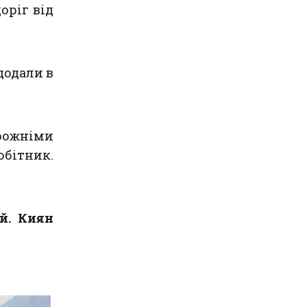
оріг від
 додали в
рожніми
обітник.
й. Киян