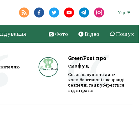
Укр
лідування
Фото
Відео
Пошук
GreenPost про
екофуд
метелик-
Сезон кавунів та динь:
коли баштанові насправді
безпечні та як уберегтися
від нітратів