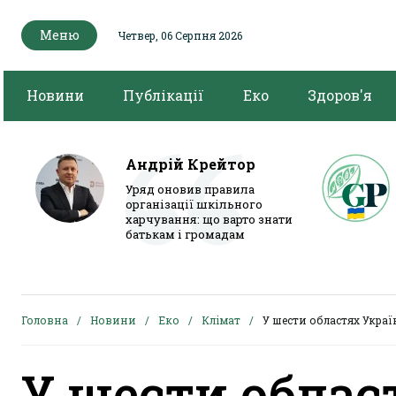
Меню
Четвер, 06 Серпня 2026
Новини
Публікації
Еко
Здоров'я
Андрій Крейтор
Уряд оновив правила
організації шкільного
харчування: що варто знати
батькам і громадам
Головна
Новини
Еко
Клімат
У шести областях Украї
У шести облас