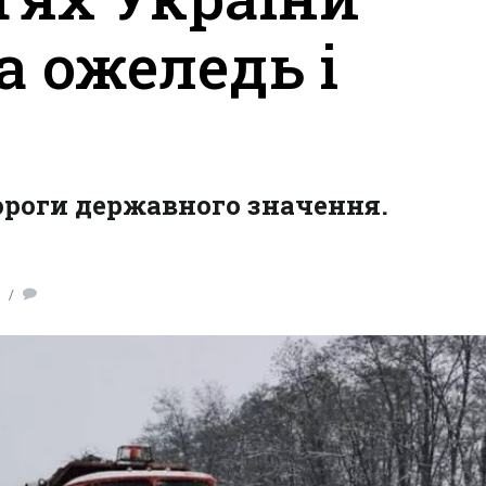
а ожеледь і
ороги державного значення.
0