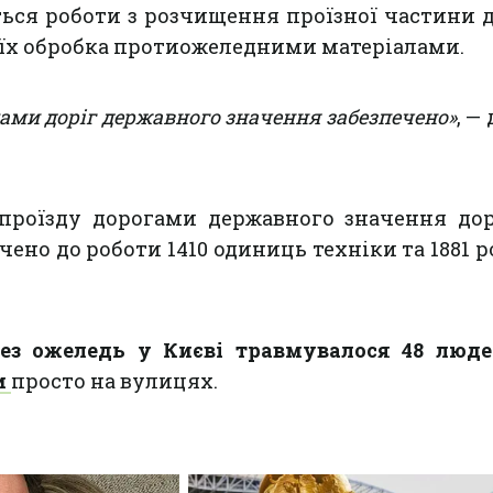
ься роботи з розчищення проїзної частини д
 їх обробка протиожеледними матеріалами.
ками доріг державного значення забезпечено»
, —
 проїзду дорогами державного значення до
чено до роботи 1410 одиниць техніки та 1881 р
ез ожеледь у Києві травмувалося 48 люде
и
просто на вулицях.