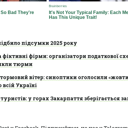
підбило підсумки 2025 року
 фіктивні фірми: організатори податкової сх
никли тюрми
штормовий вітер: синоптики оголосили «жовт
 всій Україні
уристів: у горах Закарпаття зберігається за