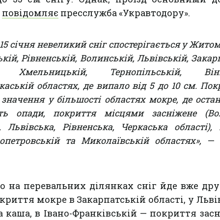
е
повідомляє
пресслужба «Укравтодору».
15 січня невеликий сніг спостерігається у Жито
ькій, Рівненській, Волинській, Львівській, Закар
ій, Хмельницькій, Тернопільській, Вінн
каській областях, де випало від 5 до 10 см. По
 значення у більшості областях мокре, де оста
ь опади, покриття місцями засніжене (Вол
, Львівська, Рівненська, Черкаська області),
петровській та Миколаївській областях»,
— 
о на перевальних ділянках сніг йде вже дру
окриття мокре в Закарпатській області, у Льві
а каша, в Івано-Франківській — покриття засн