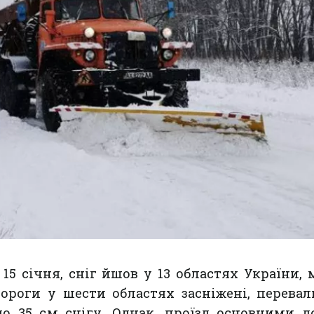
 15 січня, сніг йшов у 13 областях України,
Дороги у шести областях засніжені, перева
о 35 см снігу. Однак, проїзд основними д