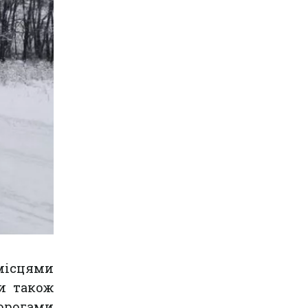
 місцями
ли також
орогами