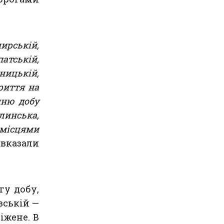
мирській,
патській,
ицькій,
криття на
нню добу
инська,
 місцями
вказали
гу добу,
вській —
іжене. В