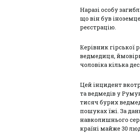
Наразі особу загиб
що він був іноземц
реєстрацію.
Керівник гірської 
ведмедиця, ймовірн
чоловіка кілька дес
Цей інцидент вкот
та ведмедів у Румун
тисяч бурих ведмед
пошуках їжі. За д
навколишнього се
країні майже 30 лю