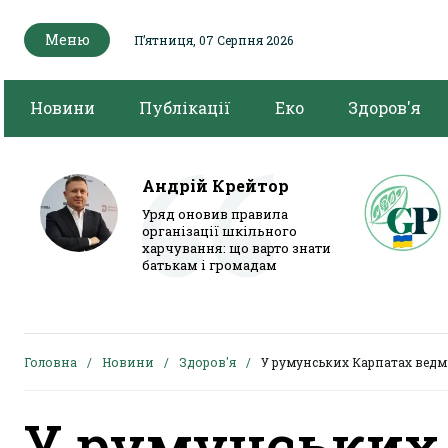
Меню
Пʼятниця, 07 Серпня 2026
Новини
Публікації
Еко
Здоров'я
Андрій Крейтор
Уряд оновив правила
організації шкільного
харчування: що варто знати
батькам і громадам
Головна
Новини
Здоров'я
У румунських Карпатах ведм
У румунських