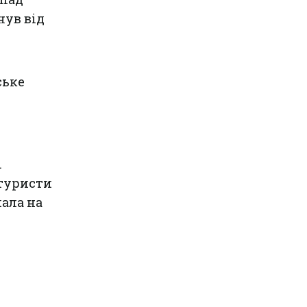
нув від
ське
.
 туристи
пала на