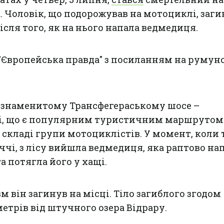
. Чоловік, що подорожував на мотоциклі, заги
сля того, як на нього напала ведмедиця.
"Європейська правда" з посиланням на румун
а знаменитому Трансфегераському шосе –
зі, що є популярним туристичним маршрутом
 складі групи мотоциклістів. У момент, коли
ччі, з лісу вийшла ведмедиця, яка раптово на
та потягла його у хащі.
 він загинув на місці. Тіло загиблого згодом
метрів від штучного озера Відрару.