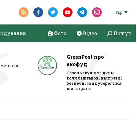
Укр
лідування
Фото
Відео
Пошук
GreenPost про
екофуд
метелик-
Сезон кавунів та динь:
коли баштанові насправді
безпечні та як уберегтися
від нітратів