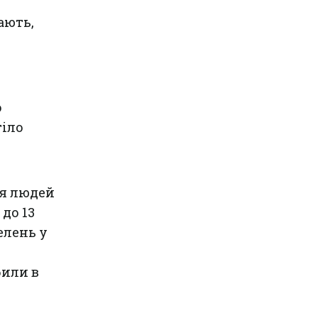
ають,
о
тіло
ня людей
 до 13
елень у
били в