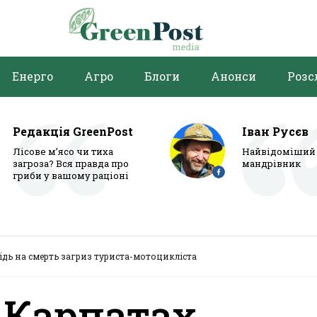
Енерго
Агро
Блоги
Анонси
Розс
Редакція GreenPost
Іван Русєв
Лісове м’ясо чи тиха
Найвідоміший 
загроза? Вся правда про
мандрівник
гриби у вашому раціоні
ідь на смерть загриз туриста-мотоцикліста
 Карпатах