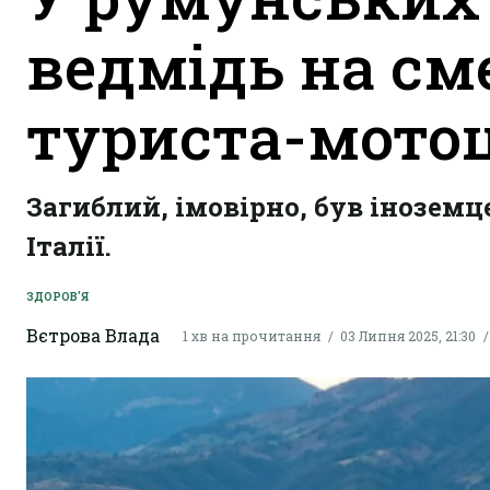
ведмідь на см
туриста-мото
Загиблий, імовірно, був інозем
Італії.
ЗДОРОВ'Я
Вєтрова Влада
1 хв на прочитання
03 Липня 2025, 21:30