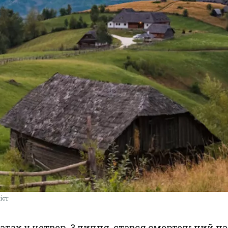
іст
тах у четвер, 3 липня,
стався
смертельний на