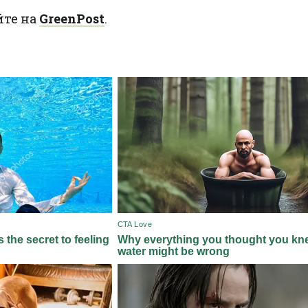
йте на
GreenPost
.