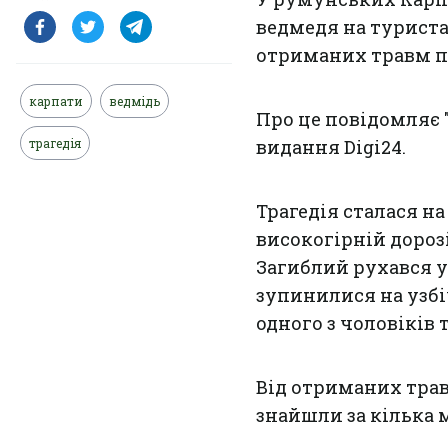
ведмедя на туриста
отриманих травм пі
карпати
ведмідь
Про це повідомляє 
трагедія
видання Digi24.
Трагедія сталася н
високогірній доро
Загиблий рухався у
зупинилися на узбі
одного з чоловіків 
Від отриманих травм
знайшли за кілька 