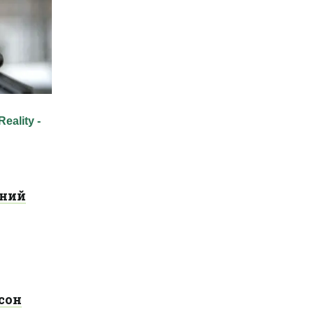
жний
 сон