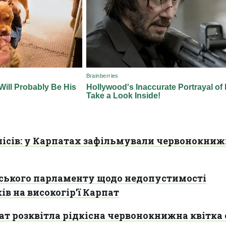
лісів: у Карпатах зафільмували червонокни
ського парламенту щодо недопустимості
ів на високогір’ї Карпат
пат розквітла рідкісна червонокнижна квітка