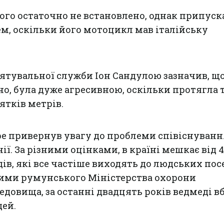
лого остаточно не встановлено, однак припуск
ем, оскільки його мотоцикл мав італійську
рятувальної служби Іон Сандулою зазначив, щ
о, була дуже агресивною, оскільки протягла 
ятків метрів.
ре привернув увагу до проблеми співіснуван
ії. За різними оцінками, в країні мешкає від 4
ів, які все частіше виходять до людських пос
аними румунського
Міністерства охорони
редовища
, за останні двадцять років ведмеді в
дей.