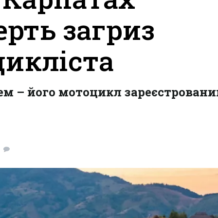
ерть загриз
цикліста
цем – його мотоцикл зареєстровани