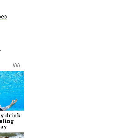
рез
.