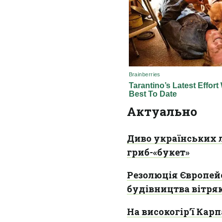
Актуально
Диво українських 
гриб-«букет»
Резолюція Європей
будівництва вітряк
На високогір’ї Кар