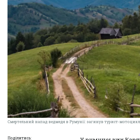
Смертельний напад ведмедя в Румунії: загинув турист-мотоцикл
Поділитись:
У румунських Карпа