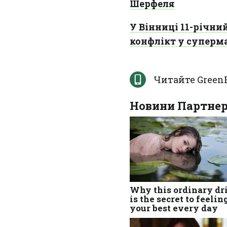
Шерфеля
У Вінниці 11-річни
конфлікт у суперм
Читайте Green