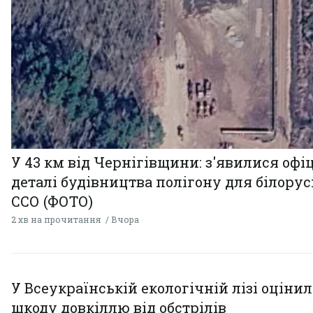
У 43 км від Чернігівщини: з'явилися офі
деталі будівництва полігону для білору
ССО (ФОТО)
2 хв на прочитання
Вчора
У Всеукраїнській екологічній лізі оціни
шкоду довкіллю від обстрілів