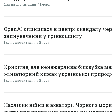
2 хв на прочитання
Вчора
OpenAI опинилася в центрі скандалу чер
звинувачення у грінвошингу
1 хв на прочитання
Вчора
Крихітна, але ненажерлива: білозубка ма
мініатюрний хижак української природ
1 хв на прочитання
Вчора
Наслідки війни в акваторії Чорного моря
діяти при виявленні живого чи мертвог