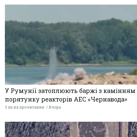
У Румунії затоплюють баржі з камінням
порятунку реакторів АЕС «Чернавода»
3 хв на прочитання
Вчора