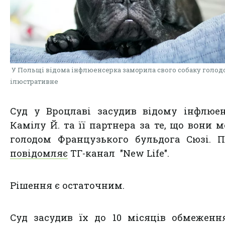
У Польщі відома інфлюенсерка заморила свого собаку голод
ілюстративне
Суд у Вроцлаві засудив відому інфлюе
Камілу Й. та її партнера за те, що вони 
голодом Французького бульдога Сюзі. 
повідомляє
ТГ-канал "New Life".
Рішення є остаточним.
Суд засудив їх до 10 місяців обмеженн