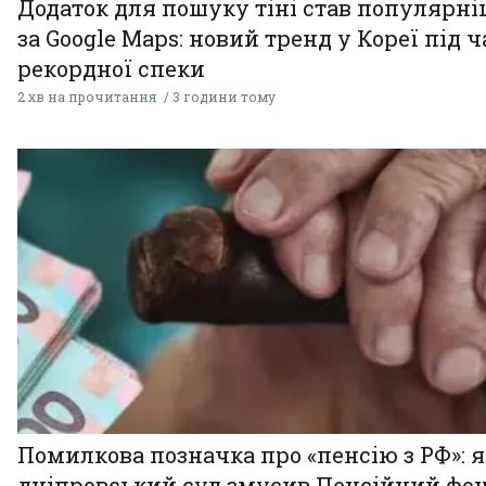
Додаток для пошуку тіні став популярн
за Google Maps: новий тренд у Кореї під ч
рекордної спеки
2 хв на прочитання
3 години тому
Помилкова позначка про «пенсію з РФ»: я
дніпровський суд змусив Пенсійний фо