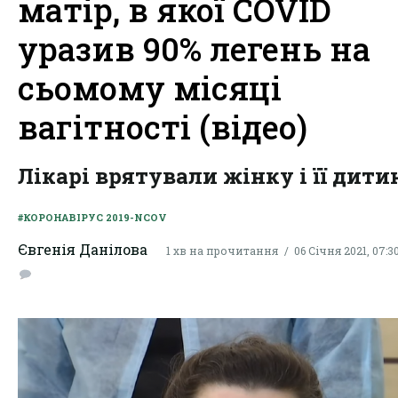
матір, в якої COVID
уразив 90% легень на
сьомому місяці
вагітності (відео)
Лікарі врятували жінку і її дити
#КОРОНАВІРУС 2019-NCOV
Євгенія Данілова
1 хв на прочитання
06 Січня 2021, 07:3