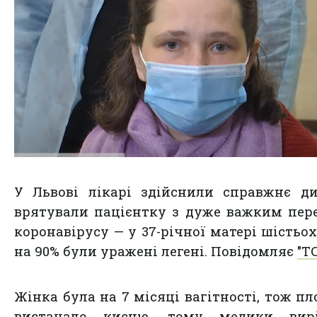
У Львові лікарі здійснили справжнє д
врятували пацієнтку з дуже важким пер
коронавірусу — у 37-річної матері шістьох
на 90% були уражені легені. Повідомляє
"ТС
Жінка була на 7 місяці вагітності, тож пл
вистачало кисню, тому медики вир