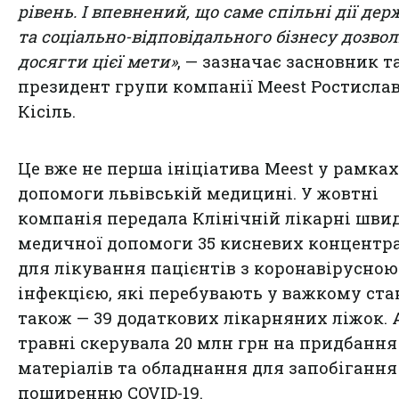
рівень. І впевнений, що саме спільні дії де
та соціально-відповідального бізнесу дозво
досягти цієї мети»
, — зазначає засновник т
президент групи компанії Meest Ростисла
Кісіль.
Це вже не перша ініціатива Meest у рамках
допомоги львівській медицині. У жовтні
компанія передала Клінічній лікарні шви
медичної допомоги 35 кисневих концентр
для лікування пацієнтів з коронавірусною
інфекцією, які перебувають у важкому стан
також — 39 додаткових лікарняних ліжок. 
травні скерувала 20 млн грн на придбання
матеріалів та обладнання для запобігання
поширенню COVID-19.