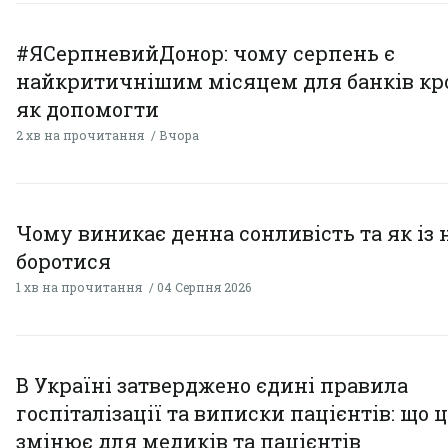
#ЯСерпневийДонор: чому серпень є
найкритичнішим місяцем для банків кро
як допомогти
2 хв на прочитання
Вчора
Чому виникає денна сонливість та як із
боротися
1 хв на прочитання
04 Серпня 2026
В Україні затверджено єдині правила
госпіталізації та виписки пацієнтів: що 
змінює для медиків та пацієнтів