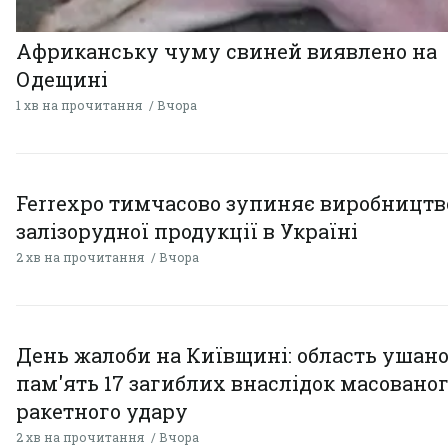
Африканську чуму свиней виявлено на
Одещині
1 хв на прочитання
Вчора
Ferrexpo тимчасово зупиняє виробництв
залізорудної продукції в Україні
2 хв на прочитання
Вчора
День жалоби на Київщині: область ушан
пам'ять 17 загиблих внаслідок масовано
ракетного удару
2 хв на прочитання
Вчора