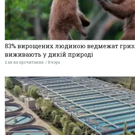
83% вирощених людиною ведмежат гризл
виживають у дикій природі
2 хв на прочитання
Вчора