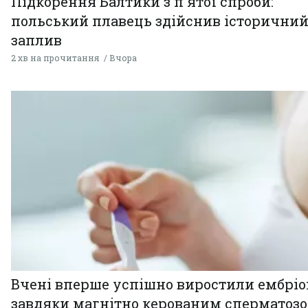
Підкорення Балтики з п'ятої спроби:
польський плавець здійснив історични
заплив
2 хв на прочитання
Вчора
Вчені вперше успішно виростили ембрі
завдяки магнітно керованим сперматоз