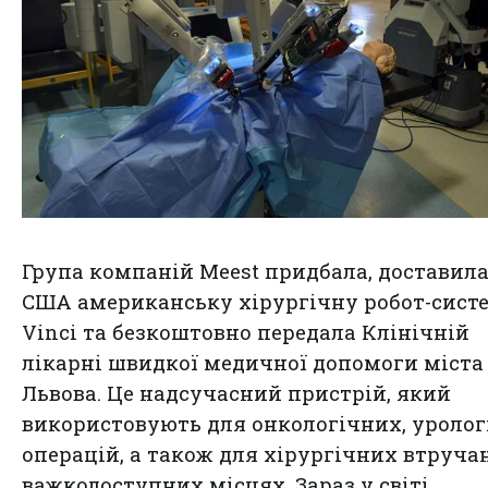
Група компаній Meest придбала, доставила
США американську хірургічну робот-сист
Vinci та безкоштовно передала Клінічній
лікарні швидкої медичної допомоги міста
Львова. Це надсучасний пристрій, який
використовують для онкологічних, уроло
операцій, а також для хірургічних втруча
важкодоступних місцях. Зараз у світі