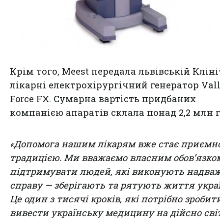
Крім того, Meest передала львівській Клін
лікарні електрохірургічний генератор Val
Force FX. Сумарна вартість придбаних
компанією апаратів склала понад 2,2 млн г
«Допомога нашим лікарям вже стає приємн
традицією. Ми вважаємо власним обов’язко
підтримувати людей, які виконують надва
справу — зберігають та рятують життя украї
Це один з тисячі кроків, які потрібно зробит
вивести українську медицину на дійсно сві