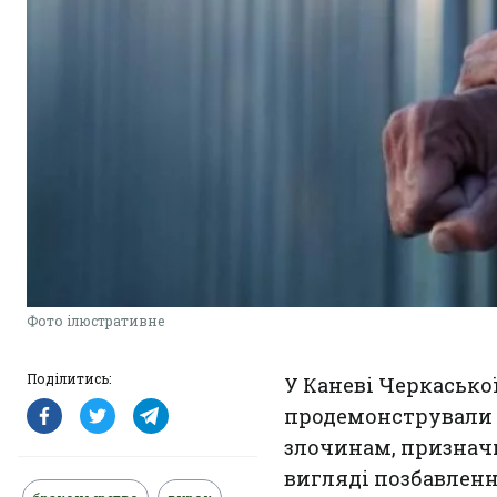
Фото ілюстративне
Поділитись:
У Каневі Черкасько
продемонстрували 
злочинам, признач
вигляді позбавленн