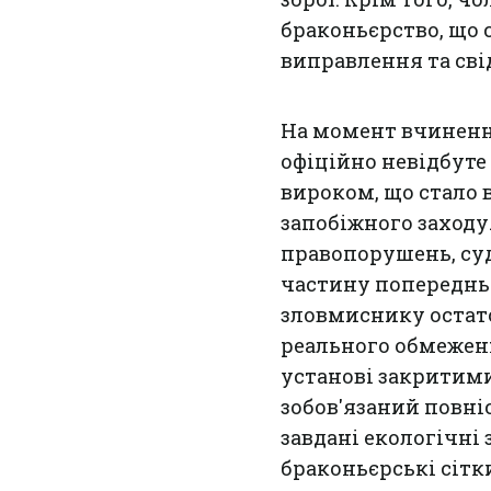
браконьєрство, що 
виправлення та сві
На момент вчинення
офіційно невідбут
вироком, що стало
запобіжного заход
правопорушень, су
частину попереднь
зловмиснику остато
реального обмеженн
установі закритим
зобов'язаний повні
завдані екологічні 
браконьєрські сітк