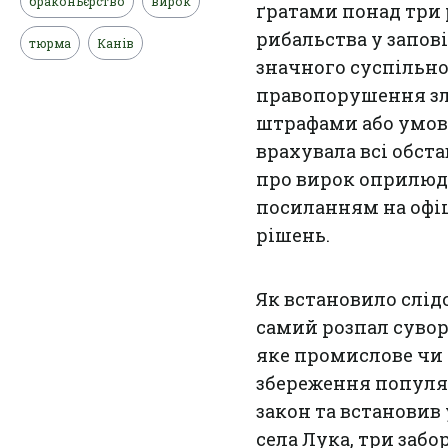
браконьєрство
вирок
ґратами понад три 
рибальства у запов
тюрма
Канів
значного суспільног
правопорушення з
штрафами або умовн
врахувала всі обст
про вирок оприлюд
посиланням на офіц
рішень.
Як встановило слідс
самий розпал сувор
яке промислове чи
збереження популяц
закон та встановив
села Лука, три забо