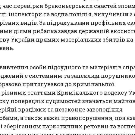
 час перевірки браконьєрських снастей злов
ні інспектори та водна поліція, вилучивши з 
різних видів. За підрахунками профільних ек
ми діями рибалка завдав державній екосисте
тву України прямих матеріальних збитків на
вень.
 вивчення особи підсудного та матеріалів спр
асуджений є системним та запеклим порушник
оразово притягувався до кримінальної
а різними статтями Кримінального кодексу Ук
ску попередніх судимостей значаться майнов
ерійні крадіжки та незаконне заволодіння
бами, а також важкі правопорушення, пов’яза
і зберіганням наркотичних речовин та вогне
оловік уже мав досвід затримання за аналогічн