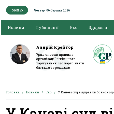
Меню
Четвер, 06 Серпня 2026
Новини
Публікації
Еко
Здоров'я
Андрій Крейтор
Уряд оновив правила
організації шкільного
харчування: що варто знати
батькам і громадам
Головна
Новини
Еко
У Каневі суд відправив браконьєр
У Каневі суд 