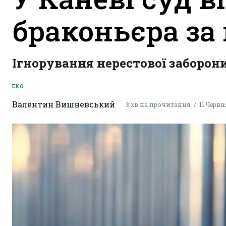
браконьєра за
Ігнорування нерестової заборони
ЕКО
Валентин Вишневський
3 хв на прочитання
11 Червня