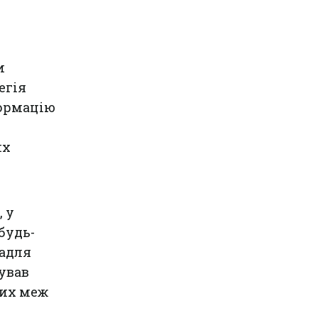
и
егія
формацію
их
 у
будь-
задля
ував
них меж