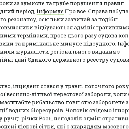
роки за зумисне та грубе порушення правил
ідний період,
інформує
Про все. Справа набула
о резонансу, оскільки зазвичай за подібні
ловмисники відбуваються адміністративним
ими термінами, проте цього разу судова кол
авини та кримінальне минуле підсудного. Ін
нили журналісти регіонального видання з
ійні дані Єдиного державного реєстру судов
тво, інцидент стався у травні поточного року,
ої весняно-літньої нерестової заборони, коли 
 масштабне рибальство повністю заборонене 
ії водних біоресурсів. Чоловік свідомо ігнор
 у ручці річки Рось, неподалік адміністратив
ронені ліскові сітки, які є знаряддям масового