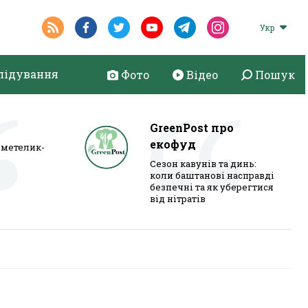
Укр
лідування
Фото
Відео
Пошук
GreenPost про
екофуд
метелик-
Сезон кавунів та динь:
коли баштанові насправді
безпечні та як уберегтися
від нітратів