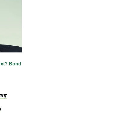
ову
ю