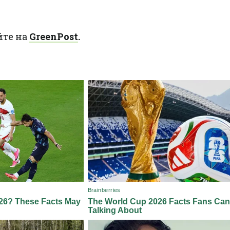
йте на
GreenPost
.