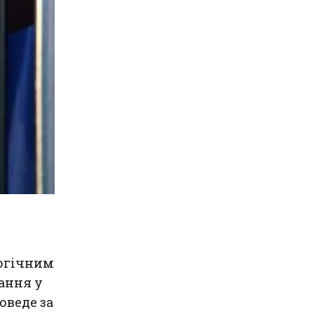
огічним
ання у
оведе за