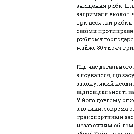
знищення риби. Під
затримали екологіч
три десятки рибин 
своїми протиправни
рибному господарс
майже 80 тисяч гри
Під час детального
з'ясувалося, що з
закону, який неодн
відповідальності з
У його довгому спи
злочини, зокрема с
транспортними засо
незаконним обігом 
зброї. Крім того, ч