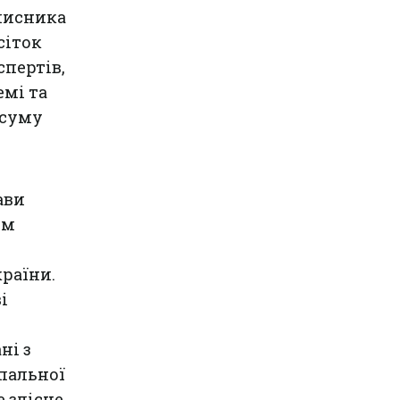
мисника
сіток
спертів,
мі та
 суму
ави
ом
раїни.
і
ні з
пальної
е злісне