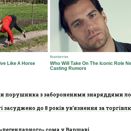
и порушника з забороненими знаряддями л
і засуджено до 8 років ув’язнення за торгівл
«легендарного» сома у Варшаві