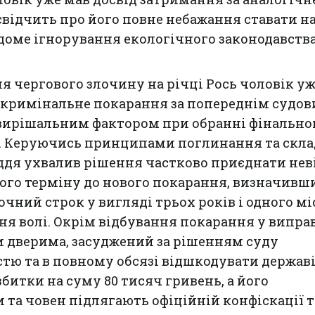
свідчить про його повне небажання ставати н
доме ігнорування екологічного законодавства
 чергового злочину на річці Рось чоловік уж
е кримінальне покарання за попереднім судо
 вирішальним фактором при обранні фінально
у. Керуючись принципами поглинання та скл
ддя ухвалив рішення частково приєднати нев
ого терміну до нового покарання, визначивш
чний строк у вигляді трьох років і одного м
я волі. Окрім відбування покарання у випра
и дверима, засуджений за рішенням суду
стю та в повному обсязі відшкодувати державі
збитки на суму 80 тисяч гривень, а його
и та човен підлягають офіційній конфіскації т