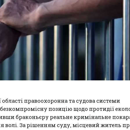
ї області правоохоронна та судова системи
безкомпромісну позицію щодо протидії екол
ивши браконьєру реальне кримінальне покар
я волі. За рішенням суду, місцевий житель пр