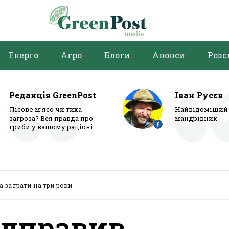
Енерго
Агро
Блоги
Анонси
Розс
Редакція GreenPost
Іван Русєв
Лісове м’ясо чи тиха
Найвідоміший 
загроза? Вся правда про
мандрівник
гриби у вашому раціоні
а за ґрати на три роки
відправив