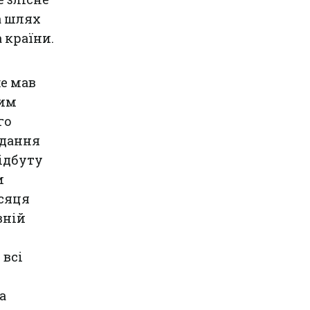
а шлях
 країни.
е мав
вим
го
адання
ідбуту
и
ісяця
вній
 всі
а