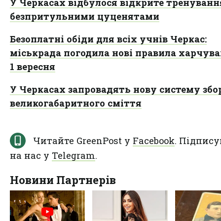
У Черкасах відбулося відкрите тренування
безпритульними цуценятами
Безоплатні обіди для всіх учнів Черкас:
міськрада погодила нові правила харчува
1 вересня
У Черкасах запровадять нову систему збо
великогабаритного сміття
Читайте GreenPost у
Facebook
. Підпису
на нас у
Telegram
.