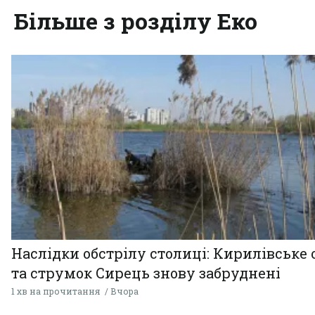
Більше з розділу Еко
Наслідки обстрілу столиці: Кирилівське 
та струмок Сирець знову забруднені
1 хв на прочитання
Вчора