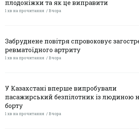
плодоніжки та як це виправити
1 хв на прочитання
Вчора
Забруднене повітря спровоковує загост
ревматоїдного артриту
1 хв на прочитання
Вчора
У Казахстані вперше випробували
пасажирський безпілотник із людиною 
борту
1 хв на прочитання
Вчора