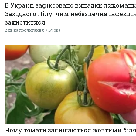
В Україні зафіксовано випадки лихоман
Західного Нілу: чим небезпечна інфекція
захиститися
2 хв на прочитання
Вчора
Чому томати залишаються жовтими біл