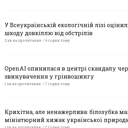
У Всеукраїнській екологічній лізі оціни
шкоду довкіллю від обстрілів
2 хв на прочитання
6 годин тому
OpenAI опинилася в центрі скандалу чер
звинувачення у грінвошингу
1 хв на прочитання
7 годин тому
Крихітна, але ненажерлива: білозубка ма
мініатюрний хижак української природ
1 хв на прочитання
7 годин тому