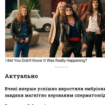
Актуально
Вчені вперше успішно виростили ембріон
завдяки магнітно керованим сперматозої