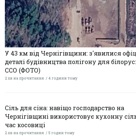
У 43 км від Чернігівщини: з'явилися офі
деталі будівництва полігону для білору
ССО (ФОТО)
2 хв на прочитання
4 години тому
Сіль для сіна: навіщо господарство на
Чернігівщині використовує кухонну сіль
час косовиці
2 хв на прочитання
5 годин тому