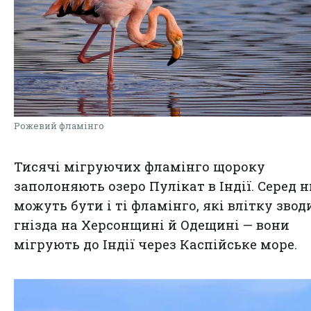
Рожевий фламінго
Тисячі мігруючих фламінго щороку
заполоняють озеро Пулікат в Індії. Серед 
можуть бути і ті фламінго, які влітку зво
гнізда на Херсонщині й Одещині — вони
мігрують до Індії через Каспійське море.