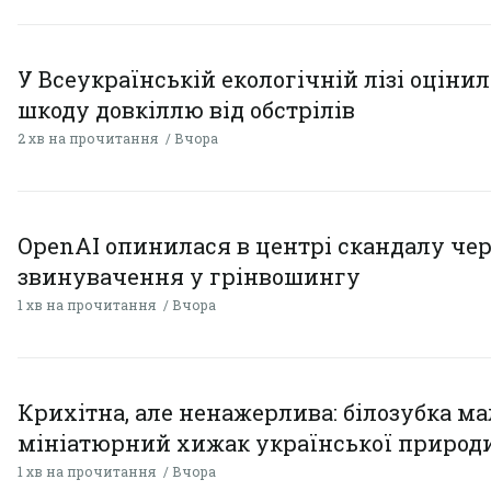
У Всеукраїнській екологічній лізі оціни
шкоду довкіллю від обстрілів
2 хв на прочитання
Вчора
OpenAI опинилася в центрі скандалу чер
звинувачення у грінвошингу
1 хв на прочитання
Вчора
Крихітна, але ненажерлива: білозубка ма
мініатюрний хижак української природ
1 хв на прочитання
Вчора