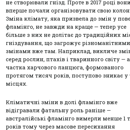
не створювали гнізд. Проте в 2017 році вон
вперше почали організовувати свою колон
Зміна клімату, яка призвела до змін у пов
фламінго, не завжди на краще — тепер усе
більше з них не долітає до традиційних мі
гніздування, що загрожує різноманітним
змінами вже там. Наприклад, викличе змі
серед рослин, птахів і тваринного світу — 
частка харчового ланцюга, формованого
протягом тисяч років, поступово зникає у
місцях.
Кліматичні зміни в долі фламінго вже
відігравали фатальну роль раніше —
австралійські фламінго вимерли менше 1 
років тому через масове пересихання