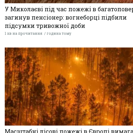
У Миколаєві під час пожежі в багатопове
загинув пенсіонер: вогнеборці підбили
підсумки тривожної доби
1 хв на прочитання
година тому
Масштабні лісові пожежі в Європі вимаг