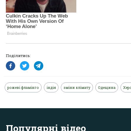
Поділитись:
рожеві фламінго
індія
зміни клімату
Одещина
Хер
Популярні відео