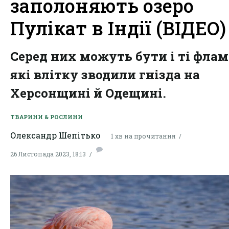
заполоняють озеро
Пулікат в Індії (ВІДЕО)
Серед них можуть бути і ті флам
які влітку зводили гнізда на
Херсонщині й Одещині.
ТВАРИНИ & РОСЛИНИ
Олександр Шепітько
1 хв на прочитання
26 Листопада 2023, 18:13