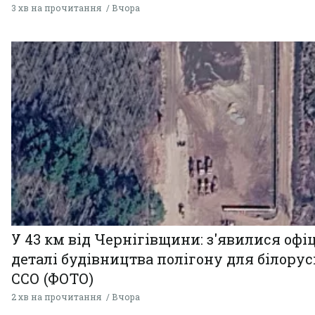
3 хв на прочитання
Вчора
У 43 км від Чернігівщини: з'явилися офі
деталі будівництва полігону для білору
ССО (ФОТО)
2 хв на прочитання
Вчора