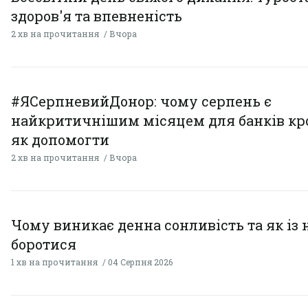
здоров'я та впевненість
2 хв на прочитання
Вчора
#ЯСерпневийДонор: чому серпень є
найкритичнішим місяцем для банків кро
як допомогти
2 хв на прочитання
Вчора
Чому виникає денна сонливість та як із
боротися
1 хв на прочитання
04 Серпня 2026