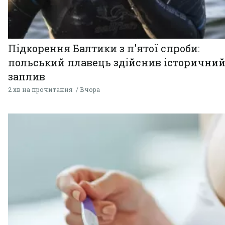
Підкорення Балтики з п'ятої спроби:
польський плавець здійснив історични
заплив
2 хв на прочитання
Вчора