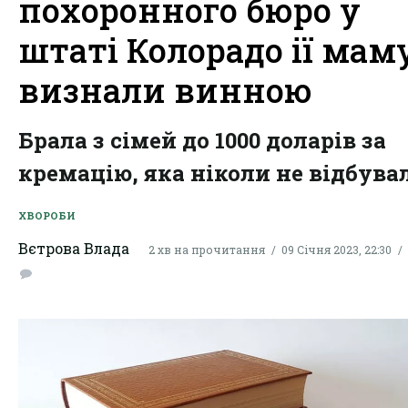
похоронного бюро у
штаті Колорадо ії мам
визнали винною
Брала з сімей до 1000 доларів за
кремацію, яка ніколи не відбува
ХВОРОБИ
Вєтрова Влада
2 хв на прочитання
09 Січня 2023, 22:30