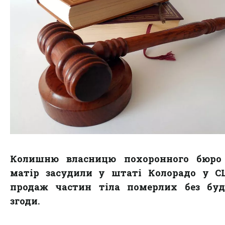
Колишню власницю похоронного бюро 
матір засудили у штаті Колорадо у С
продаж частин тіла померлих без будь
згоди.