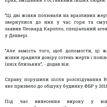
прах, змішаний з останками інших людей.
"Ці дві жінки полювали на вразливих жерт
звернулися до них у час горя та смут
заявив Леонард Каролло, спеціальний аге
у Денвері.
"Але замість того, щоб допомогти, ці ж
жінки зрадили довіру сотень жертв і поні
їхніх близьких", - додав він.
Справу порушили після розслідування Re
яке призвело до обшуку будинку ФБР у 2018
Під час винесення вироку у вів