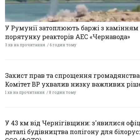
У Румунії затоплюють баржі з камінням
порятунку реакторів АЕС «Чернавода»
3 хв на прочитання
6 годин тому
Захист прав та спрощення громадянства
Комітет ВР ухвалив низку важливих ріш
1 хв на прочитання
8 годин тому
У 43 км від Чернігівщини: з'явилися офі
деталі будівництва полігону для білору