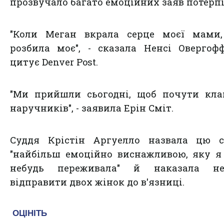
прозвучало багато емоційних заяв потерпі
"Коли Меган вкрала серце моєї мами,
розбила моє", - сказала Ненсі Овергоф
цитує Denver Post.
"Ми прийшли сьогодні, щоб почути кла
наручників", - заявила Ерін Сміт.
Суддя Крістін Аргуелло назвала цю с
"найбільш емоційно виснажливою, яку я
небудь переживала" й наказала не
відправити двох жінок до в'язниці.