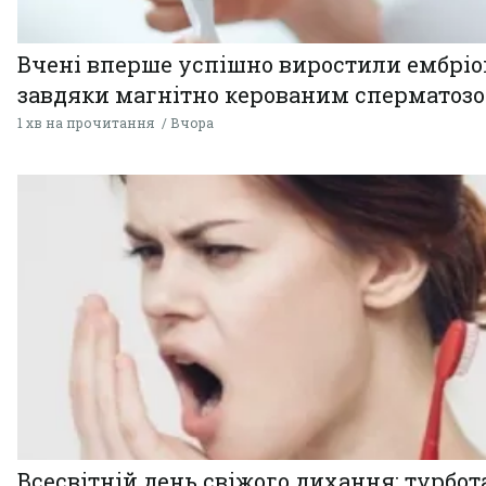
Вчені вперше успішно виростили ембрі
завдяки магнітно керованим сперматоз
1 хв на прочитання
Вчора
Всесвітній день свіжого дихання: турбот