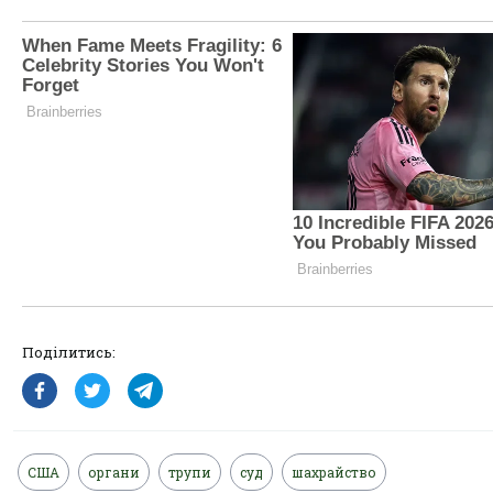
Поділитись:
США
органи
трупи
суд
шахрайство