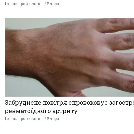
1 хв на прочитання
Вчора
Забруднене повітря спровоковує загост
ревматоїдного артриту
1 хв на прочитання
Вчора