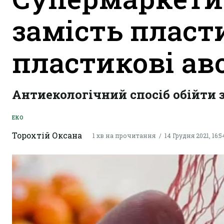
замість пласт
пластикові ав
Антиекологічний спосіб обійти 
ЕКО
Торохтій Оксана
1 хв на прочитання
14 Грудня 2021, 16:5