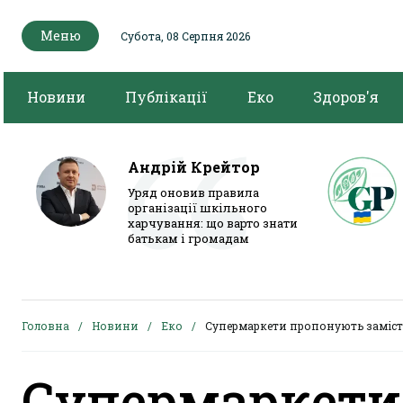
Меню
Субота, 08 Серпня 2026
Новини
Публікації
Еко
Здоров'я
Андрій Крейтор
Уряд оновив правила
організації шкільного
харчування: що варто знати
батькам і громадам
Головна
Новини
Еко
Супермаркети пропонують замість
Супермаркети