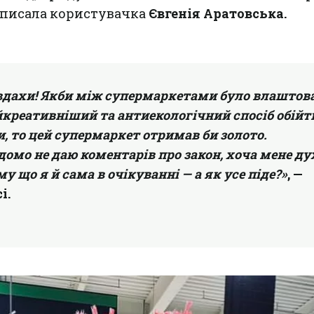
аписала користувачка
Євгенія Аратовська.
евдахи! Якби між супермаркетами було влаштов
креативніший та антиекологічний спосіб обійт
и, то цей супермаркет отримав би золото.
домо не даю коментарів про закон, хоча мене д
у що я й сама в очікуванні — а як усе піде?»
, —
і.