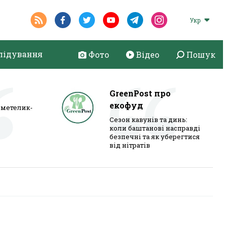
Укр
лідування
Фото
Відео
Пошук
GreenPost про
екофуд
метелик-
Сезон кавунів та динь:
коли баштанові насправді
безпечні та як уберегтися
від нітратів