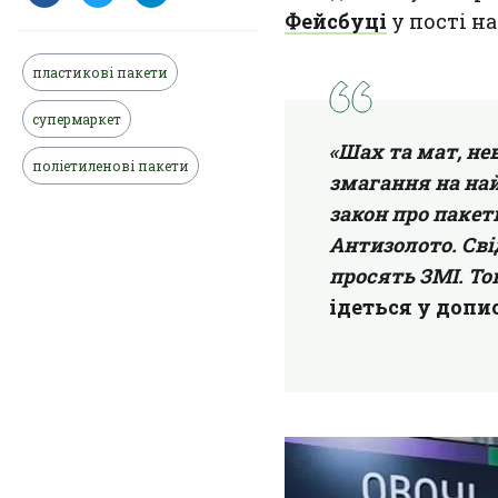
Фейсбуці
у пості н
пластикові пакети
супермаркет
«Шах та мат, н
поліетиленові пакети
змагання на най
закон про пакет
Антизолото. Сві
просять ЗМІ. Том
ідеться у допис