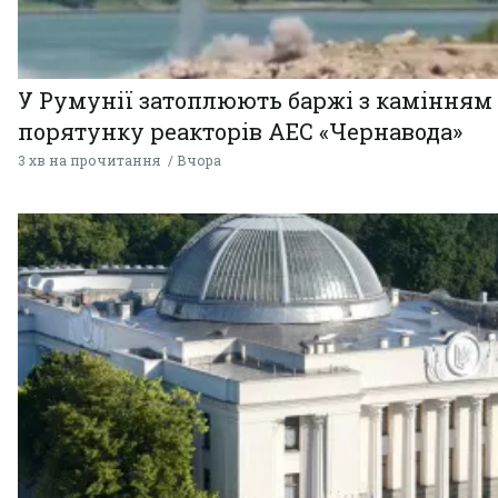
У Румунії затоплюють баржі з камінням
порятунку реакторів АЕС «Чернавода»
3 хв на прочитання
Вчора