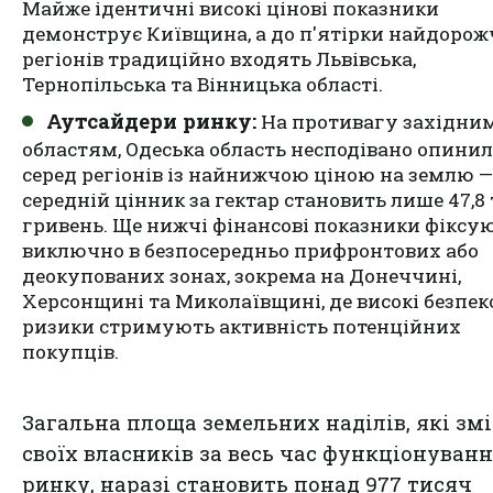
Майже ідентичні високі цінові показники
демонструє Київщина, а до п'ятірки найдоро
регіонів традиційно входять Львівська,
Тернопільська та Вінницька області.
Аутсайдери ринку:
На противагу західни
областям, Одеська область несподівано опини
серед регіонів із найнижчою ціною на землю —
середній цінник за гектар становить лише 47,8
гривень. Ще нижчі фінансові показники фіксу
виключно в безпосередньо прифронтових або
деокупованих зонах, зокрема на Донеччині,
Херсонщині та Миколаївщині, де високі безпек
ризики стримують активність потенційних
покупців.
Загальна площа земельних наділів, які зм
своїх власників за весь час функціонуван
ринку, наразі становить понад 977 тисяч