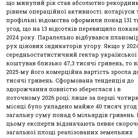
що минулий рік став абсолютно рекордни
рівнем операційної активності: нотаріуси 
профільні відомства оформили понад 131 
угод, що на 13 відсотків перевищило пока
2024 року. Паралельно відбувався планом
рух цінових індикаторів угору. Якщо у 202
середньостатистичний гектар української 
коштував близько 47,3 тисячі гривень, то в
2025-му його комерційна вартість зросла до
тисячі гривень. Сформована тенденція до
здорожчання повністю збереглася і в
поточному 2026 році: лише за перші чотир
місяці було укладено майже 40 тисяч угод
загальну суму понад 6 мільярдів гривень.
цьому експерти відзначають певне скоро
загальної площі реалізованих земельних