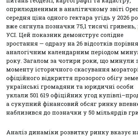
питань геодезії, картографії та кадастру,
оприлюдненими в аналітичному звіті Оpen
середня ціна одного гектара угідь у 2026 р
вже сягнула позначки 75,1 тисячі гривень,
УСІ. Цей показник демонструє солідне
зростання — одразу на 26 відсотків порівня
аналогічним календарним періодом мину
року. Загалом за чотири роки, що минули 
моменту історичного скасування моратор
офіційного відкриття прозорого обігу земе
українські громадяни та юридичні особи
уклали 501 619 офіційних угод купівлі–про
а сукупний фінансовий обсяг ринку впевн
наблизився до позначки у 50 мільярдів гр
Аналіз динаміки розвитку ринку вказує на