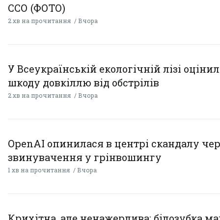
ССО (ФОТО)
2 хв на прочитання
Вчора
У Всеукраїнській екологічній лізі оціни
шкоду довкіллю від обстрілів
2 хв на прочитання
Вчора
OpenAI опинилася в центрі скандалу чер
звинувачення у грінвошингу
1 хв на прочитання
Вчора
Крихітна, але ненажерлива: білозубка ма