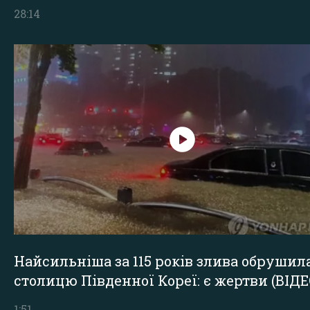
28:14
Найсильніша за 115 років злива обрушил
столицю Південної Кореї: є жертви (ВІДЕ
1:51