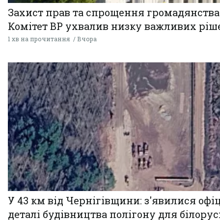
Захист прав та спрощення громадянства
Комітет ВР ухвалив низку важливих ріш
1 хв на прочитання
Вчора
У 43 км від Чернігівщини: з'явилися офі
деталі будівництва полігону для білору