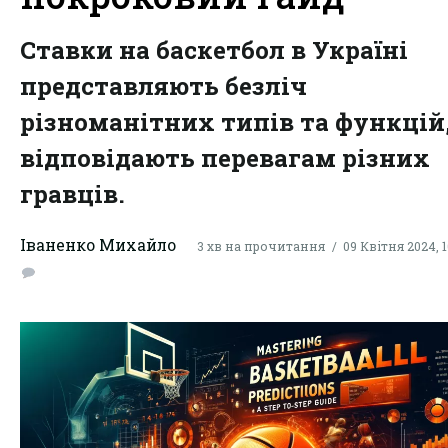
Ставки на баскетбол в Україні
представляють безліч
різноманітних типів та функцій,
відповідають перевагам різних
гравців.
Іваненко Михайло
3 хв на прочитання
09 Квітня 2024, 1