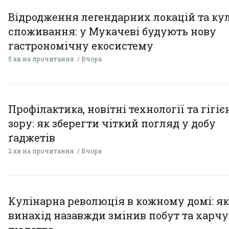
Відродження легендарних локацій та ку
споживання: у Мукачеві будують нову
гастрономічну екосистему
5 хв на прочитання
Вчора
Профілактика, новітні технології та гігіє
зору: як зберегти чіткий погляд у добу
ґаджетів
2 хв на прочитання
Вчора
Кулінарна революція в кожному домі: як
винахід назавжди змінив побут та харч