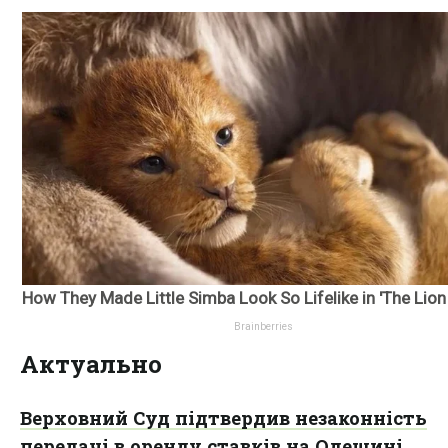
Актуально
Верховний Суд підтвердив незаконність
передачі в оренду ставків на Одещині