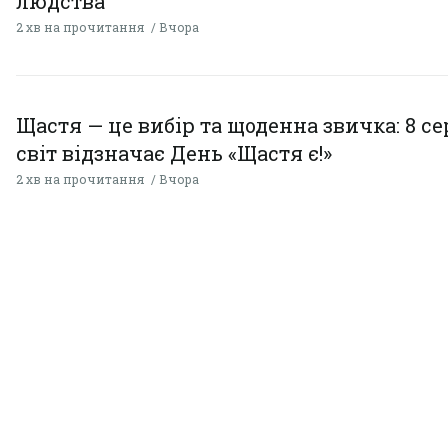
людства
2 хв на прочитання
Вчора
Щастя — це вибір та щоденна звичка: 8 с
світ відзначає День «Щастя є!»
2 хв на прочитання
Вчора