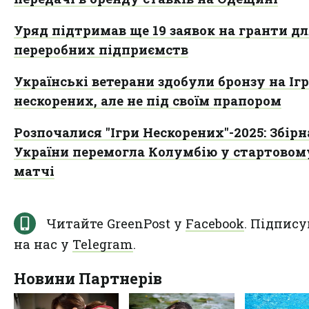
Уряд підтримав ще 19 заявок на гранти д
переробних підприємств
Українські ветерани здобули бронзу на Іг
нескорених, але не під своїм прапором
Розпочалися "Ігри Нескорених"-2025: Збірн
України перемогла Колумбію у стартовом
матчі
Читайте GreenPost у
Facebook
. Підпису
на нас у
Telegram
.