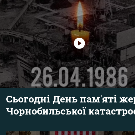
Сьогодні День пам'яті же
Чорнобильської катастр