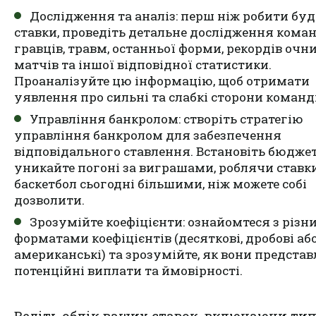
Дослідження та аналіз: перш ніж робити буд
ставки, проведіть детальне дослідження коман
гравців, травм, останньої форми, рекордів очн
матчів та іншої відповідної статистики.
Проаналізуйте цю інформацію, щоб отримати
уявлення про сильні та слабкі сторони команд
Управління банкролом: створіть стратегію
управління банкролом для забезпечення
відповідального ставлення. Встановіть бюджет
уникайте погоні за виграшами, роблячи ставк
баскетбол сьогодні більшими, ніж можете собі
дозволити.
Зрозумійте коефіцієнти: ознайомтеся з різн
форматами коефіцієнтів (десяткові, дробові аб
американські) та зрозумійте, як вони предста
потенційні виплати та ймовірності.