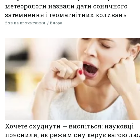
метеорологи назвали дати сонячного
затемнення і геомагнітних коливань
2 хв на прочитання
Вчора
Хочете схуднути — виспіться: науковці
пояснили, як режим сну керує вагою л