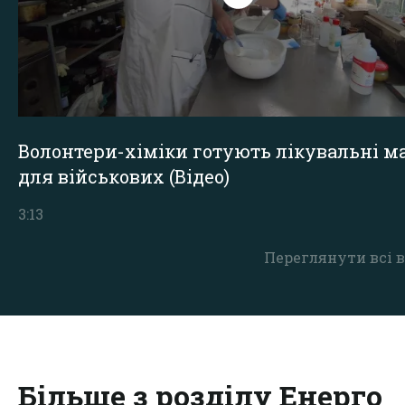
Волонтери-хіміки готують лікувальні ма
для військових (Відео)
3:13
Переглянути всі в
Більше з розділу Енерго