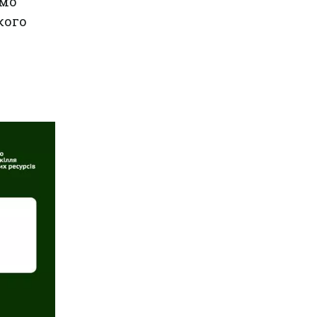
ємо
кого