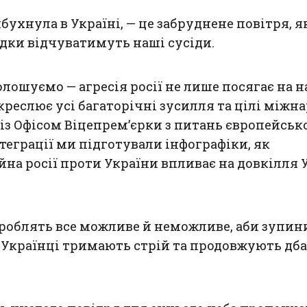
бухнула в Україні, — це забруднене повітря, я
ідки відчуватимуть наші сусіди.
олошуємо — агресія росії не лише посягає на н
креслює усі багаторічні зусилля та цілі міжн
із Офісом Віцепрем’єрки з питань європейсько
теграції ми підготували інфографіки, як
на росії проти України впливає на довкілля 
роблять все можливе й неможливе, аби зупин
. Українці тримають стрій та продовжують дб