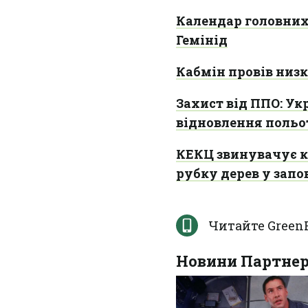
Календар головних 
Гемінід
Кабмін провів низк
Захист від ППО: Ук
відновлення польо
КЕКЦ звинувачує к
рубку дерев у зап
Читайте Green