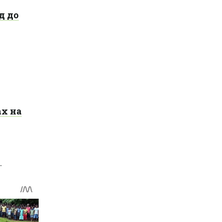
д до
ах на
.