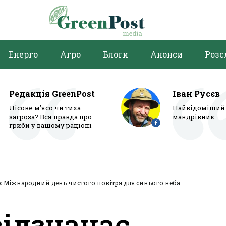
Енерго
Агро
Блоги
Анонси
Розс
Редакція GreenPost
Іван Русєв
Лісове м’ясо чи тиха
Найвідоміший 
загроза? Вся правда про
мандрівник
гриби у вашому раціоні
ає Міжнародний день чистого повітря для синього неба
відзначає