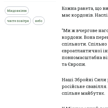
Кожна ракета, що ви
Міндовкілля
має кордонів. Насл
чисте повітря
небо
"Ми ж вчергове наг
кордони. Вона пере
спільноти. Спільно 
євроатлантичної ін
повномасштабна вій
та Європи.
Наші Збройні Сили 
російське свавілля
спільне майбутнє.