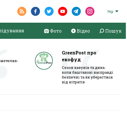
Укр
лідування
Фото
Відео
Пошук
GreenPost про
екофуд
метелик-
Сезон кавунів та динь:
коли баштанові насправді
безпечні та як уберегтися
від нітратів