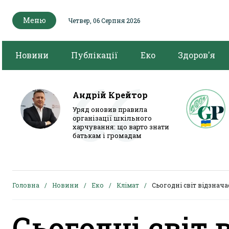
Меню
Четвер, 06 Серпня 2026
Новини
Публікації
Еко
Здоров'я
Андрій Крейтор
Уряд оновив правила
організації шкільного
харчування: що варто знати
батькам і громадам
Головна
Новини
Еко
Клімат
Сьогодні світ відзнач
Сьогодні світ 