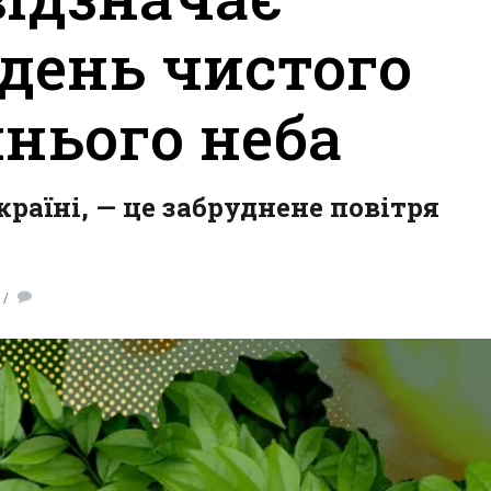
день чистого
инього неба
раїні, — це забруднене повітря