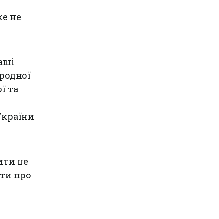
ке не
аші
ародної
ї та
України
ити це
ати про