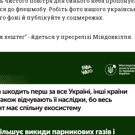
ь чистого повітря для синього неба пропону
я до флешмобу. Робіть фото нашого українсь
ого фоні й публікуйте у соцмережах.
и хештег" - йдеться у пресрелізі Міндовкілля.