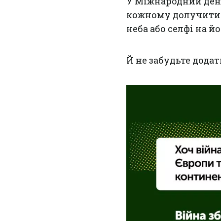
У Міжнародний ден
кожному долучитис
неба або селфі на й
Й не забудьте додат