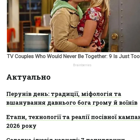
Актуально
Перунів день: традиції, міфологія та
вшанування давнього бога грому й воїнів
Етапи, технології та реалії посівної кампан
2026 року
Солодка ілюзія користі: 7 популярних