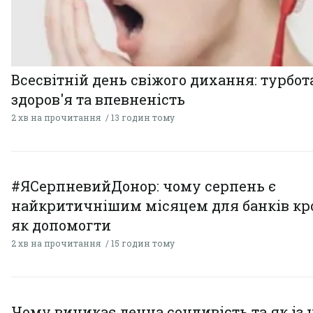
Всесвітній день свіжого дихання: турбот
здоров'я та впевненість
2 хв на прочитання
13 годин тому
#ЯСерпневийДонор: чому серпень є
найкритичнішим місяцем для банків кро
як допомогти
2 хв на прочитання
15 годин тому
Чому виникає денна сонливість та як із