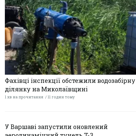
Фахівці інспекції обстежили водозабірну
ділянку на Миколаївщині
1 хв на прочитання
11 годин тому
У Варшаві запустили оновлений
аеродинамічний тунель T-3