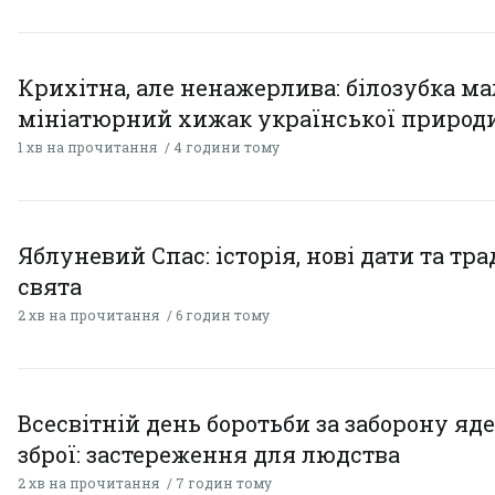
Крихітна, але ненажерлива: білозубка ма
мініатюрний хижак української природ
1 хв на прочитання
4 години тому
Яблуневий Спас: історія, нові дати та тра
свята
2 хв на прочитання
6 годин тому
Всесвітній день боротьби за заборону яд
зброї: застереження для людства
2 хв на прочитання
7 годин тому