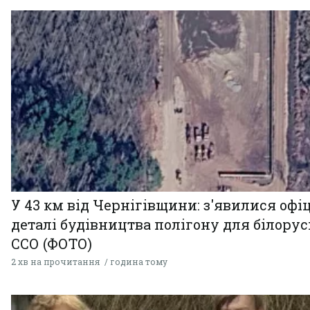
У 43 км від Чернігівщини: з'явилися офі
деталі будівництва полігону для білору
ССО (ФОТО)
2 хв на прочитання
година тому