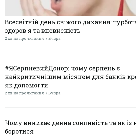
Всесвітній день свіжого дихання: турбот
здоров'я та впевненість
2 хв на прочитання
Вчора
#ЯСерпневийДонор: чому серпень є
найкритичнішим місяцем для банків кро
як допомогти
2 хв на прочитання
Вчора
Чому виникає денна сонливість та як із
боротися