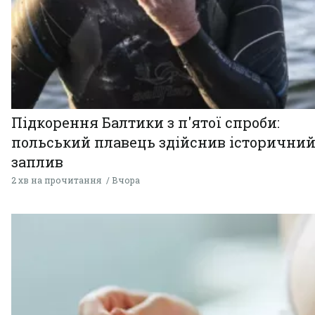
Підкорення Балтики з п'ятої спроби:
польський плавець здійснив історични
заплив
2 хв на прочитання
Вчора