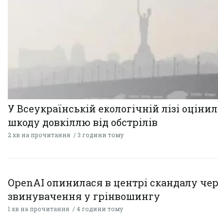
У Всеукраїнській екологічній лізі оціни
шкоду довкіллю від обстрілів
2 хв на прочитання
3 години тому
OpenAI опинилася в центрі скандалу чер
звинувачення у грінвошингу
1 хв на прочитання
4 години тому