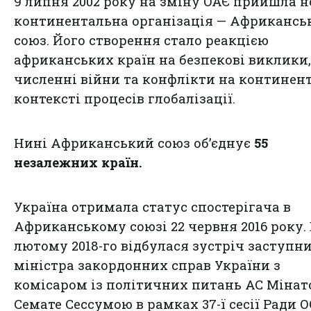
9 липня 2002 року на зміну ОАЄ прийшла н
континентальна організація — Африкансь
союз. Його створення стало реакцією
африканських країн на безпекові виклики,
численні війни та конфлікти на континент
контексті процесів глобалізації.
Нині Африканський союз об’єднує
55
незалежних країн.
Україна отримала статус спостерігача в
Африканському союзі 22 червня 2016 року. 
лютому 2018-го відбулася зустріч заступн
міністра закордонних справ України з
комісаром із політичних питань АС Міна
Семате Сессумою в рамках 37-ї сесії Ради О