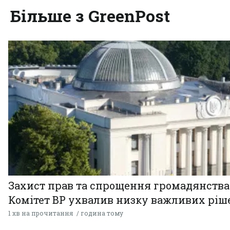
Більше з GreenPost
Захист прав та спрощення громадянства
Комітет ВР ухвалив низку важливих ріш
1 хв на прочитання
година тому