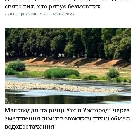
свято тих, хто рятує безмовних
2 хв на прочитання
3 години тому
Маловоддя на річці Уж: в Ужгороді через
зменшення лімітів можливі нічні обме
водопостачання