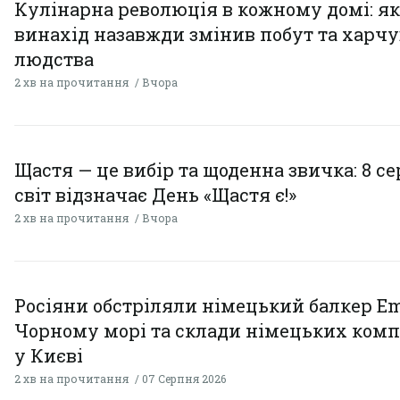
Кулінарна революція в кожному домі: як
винахід назавжди змінив побут та харч
людства
2 хв на прочитання
Вчора
Щастя — це вибір та щоденна звичка: 8 с
світ відзначає День «Щастя є!»
2 хв на прочитання
Вчора
Росіяни обстріляли німецький балкер Em
Чорному морі та склади німецьких комп
у Києві
2 хв на прочитання
07 Серпня 2026