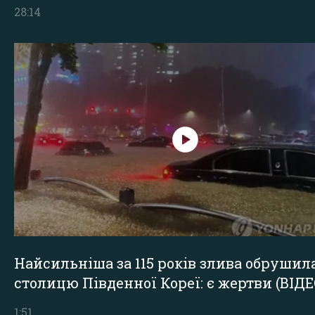
28:14
Найсильніша за 115 років злива обрушил
столицю Південної Кореї: є жертви (ВІДЕ
1:51