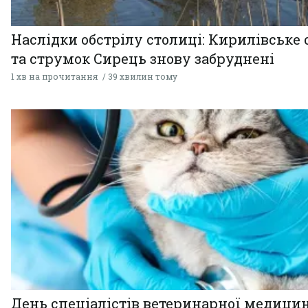
Наслідки обстрілу столиці: Кирилівське 
та струмок Сирець знову забруднені
1 хв на прочитання
39 хвилин тому
День спеціалістів ветеринарної медицин