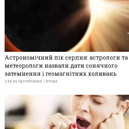
Астрономічний пік серпня: астрологи та
метеорологи назвали дати сонячного
затемнення і геомагнітних коливань
2 хв на прочитання
Вчора