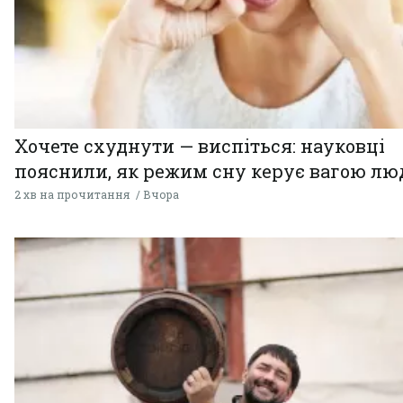
Хочете схуднути — виспіться: науковці
пояснили, як режим сну керує вагою л
2 хв на прочитання
Вчора