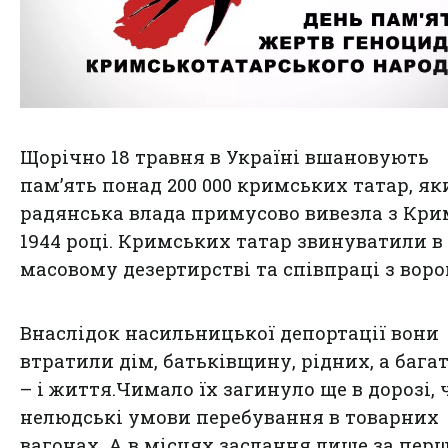
Щорічно 18 травня в Україні вшановують
пам’ять понад 200 000 кримських татар, як
радянська влада примусово вивезла з Кри
1944 році. Кримських татар звинуватили в
масовому дезертирстві та співпраці з воро
Внаслідок насильницької депортації вони
втратили дім, батьківщину, рідних, а бага
– і життя.Чимало їх загинуло ще в дорозі, 
нелюдські умови перебування в товарних
вагонах. А в місцях заслання лише за пер