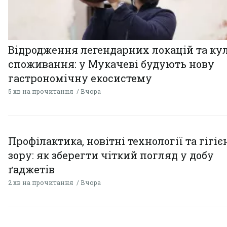
Відродження легендарних локацій та ку
споживання: у Мукачеві будують нову
гастрономічну екосистему
5 хв на прочитання
Вчора
Профілактика, новітні технології та гігіє
зору: як зберегти чіткий погляд у добу
ґаджетів
2 хв на прочитання
Вчора