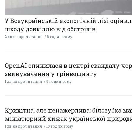
У Всеукраїнській екологічній лізі оціни
шкоду довкіллю від обстрілів
2 хв на прочитання
8 годин тому
OpenAI опинилася в центрі скандалу чер
звинувачення у грінвошингу
1 хв на прочитання
9 годин тому
Крихітна, але ненажерлива: білозубка ма
мініатюрний хижак української природ
1 хв на прочитання
10 годин тому