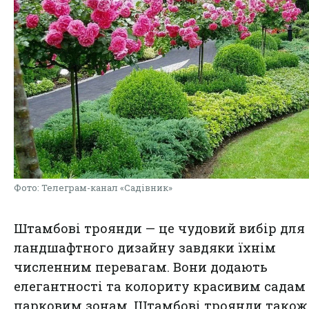
Фото: Телеграм-канал «Садівник»
Штамбові троянди — це чудовий вибір для
ландшафтного дизайну завдяки їхнім
численним перевагам. Вони додають
елегантності та колориту красивим садам 
парковим зонам. Штамбові троянди також