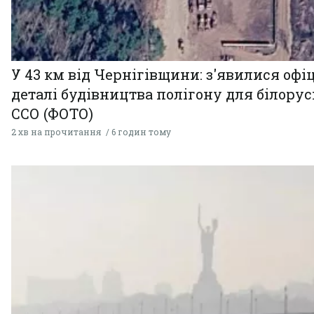
У 43 км від Чернігівщини: з'явилися офі
деталі будівництва полігону для білору
ССО (ФОТО)
2 хв на прочитання
6 годин тому