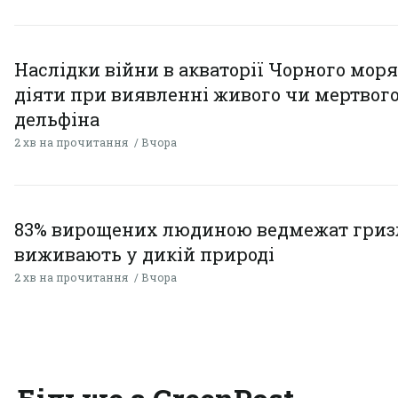
Наслідки війни в акваторії Чорного моря
діяти при виявленні живого чи мертвог
дельфіна
2 хв на прочитання
Вчора
83% вирощених людиною ведмежат гризл
виживають у дикій природі
2 хв на прочитання
Вчора