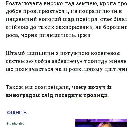
Розташована високо над землею, крона тр
добре провітрюється і, не потрапляючи в
надземний вологий шар повітря, стає біль
стійкою до таких захворювань, як борошн
роса, чорна плямистість, іржа.
Штамб шипшини з потужною кореневою
системою добре забезпечує троянду живл
що позначається на її розкішному цвітінні
Також ми розповідали,
чому поруч із
виноградом слід посадити троянди
.