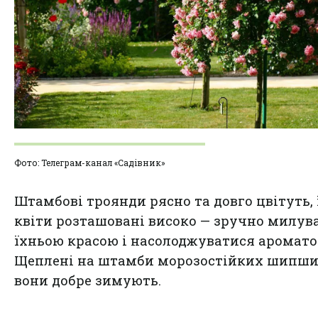
Фото: Телеграм-канал «Садівник»
Штамбові троянди рясно та довго цвітуть, 
квіти розташовані високо — зручно милув
їхньою красою і насолоджуватися аромато
Щеплені на штамби морозостійких шипши
вони добре зимують.