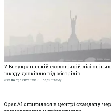
У Всеукраїнській екологічній лізі оціни
шкоду довкіллю від обстрілів
2 хв на прочитання
11 годин тому
OpenAI опинилася в центрі скандалу чер
звинувачення у грінвошингу