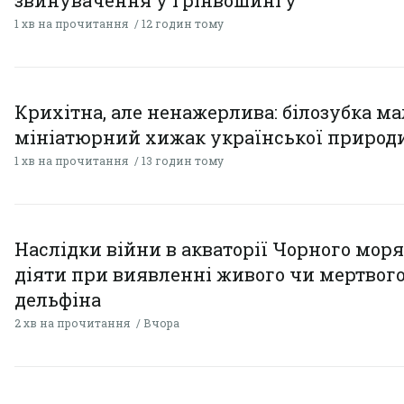
1 хв на прочитання
12 годин тому
Крихітна, але ненажерлива: білозубка ма
мініатюрний хижак української природ
1 хв на прочитання
13 годин тому
Наслідки війни в акваторії Чорного моря
діяти при виявленні живого чи мертвог
дельфіна
2 хв на прочитання
Вчора