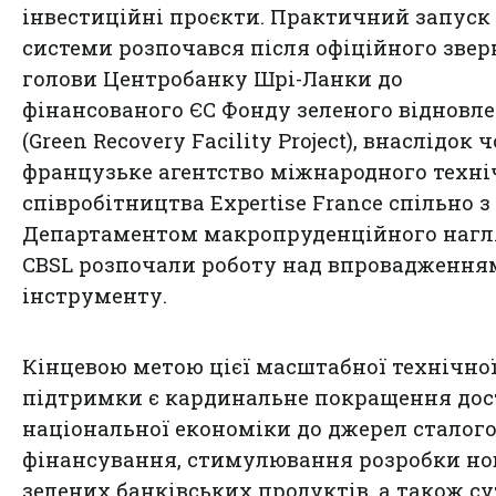
інвестиційні проєкти. Практичний запуск
системи розпочався після офіційного зве
голови Центробанку Шрі-Ланки до
фінансованого ЄС Фонду зеленого відновл
(Green Recovery Facility Project), внаслідок 
французьке агентство міжнародного техні
співробітництва Expertise France спільно з
Департаментом макропруденційного нагл
CBSL розпочали роботу над впровадження
інструменту.
Кінцевою метою цієї масштабної технічно
підтримки є кардинальне покращення до
національної економіки до джерел сталог
фінансування, стимулювання розробки но
зелених банківських продуктів, а також су