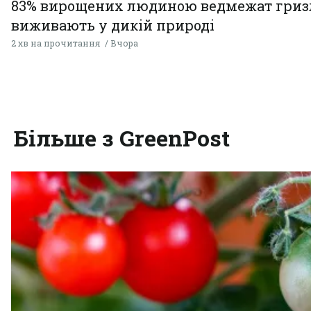
83% вирощених людиною ведмежат гризл
виживають у дикій природі
2 хв на прочитання
Вчора
Більше з GreenPost