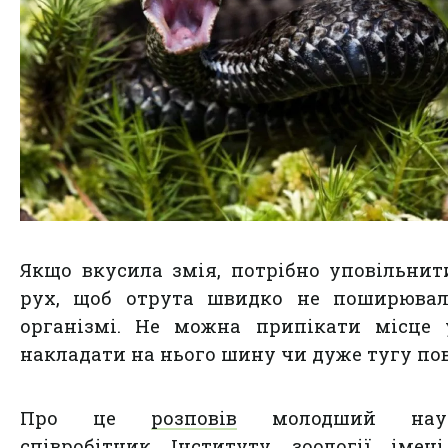
Якщо вкусила змія, потрібно уповільнит
рух, щоб отрута швидко не поширювал
організмі. Не можна припікати місце 
накладати на нього шину чи дуже тугу пов
Про це
розповів
молодший наук
співробітник Інституту зоології імені