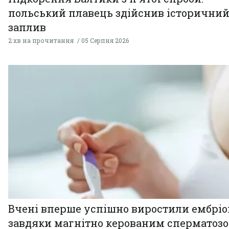
польський плавець здійснив історични
заплив
2 хв на прочитання
05 Серпня 2026
Вчені вперше успішно виростили ембрі
завдяки магнітно керованим сперматоз