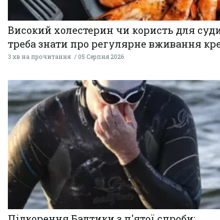
Високий холестерин чи користь для суди
треба знати про регулярне вживання кр
3 хв на прочитання
05 Серпня 2026
Підкорення Балтики з п'ятої спроби: