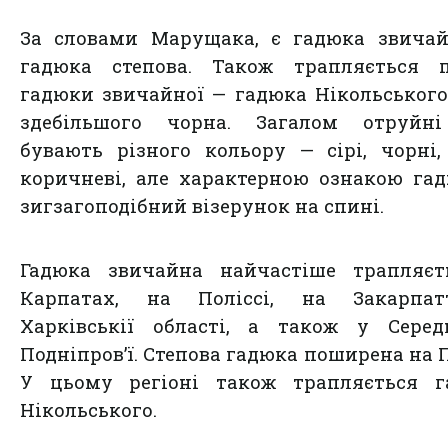
За словами Марущака, є гадюка звичай
гадюка степова. Також трапляється п
гадюки звичайної — гадюка Нікольського
здебільшого чорна. Загалом отруйні
бувають різного кольору — сірі, чорні,
коричневі, але характерною ознакою га
зигзагоподібний візерунок на спині.
Гадюка звичайна найчастіше трапляєт
Карпатах, на Поліссі, на Закарпат
Харківськії області, а також у Серед
Подніпров’ї. Степова гадюка поширена на П
У цьому регіоні також трапляється г
Нікольського.