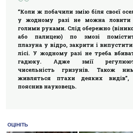
“Коли ж побачили змію біля своєї осел
у жодному разі не можна ловити 
голими руками. Слід обережно (віник
або палицею) по змозі помісти
плазуна у відро, закрити і випустити
лісі. У жодному разі не треба вбива
гадюку. Адже змії регулюю
чисельність гризунів. Також ни
живляться птахи деяких видів”,
пояснив науковець.