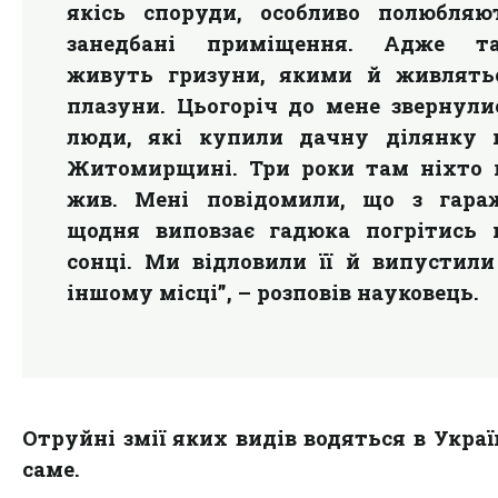
якісь споруди, особливо полюбляю
занедбані приміщення. Адже т
живуть гризуни, якими й живлять
плазуни. Цьогоріч до мене звернули
люди, які купили дачну ділянку 
Житомирщині. Три роки там ніхто 
жив. Мені повідомили, що з гара
щодня виповзає гадюка погрітись 
сонці. Ми відловили її й випустили
іншому місці”, – розповів науковець.
Отруйні змії яких видів водяться в Україн
саме.