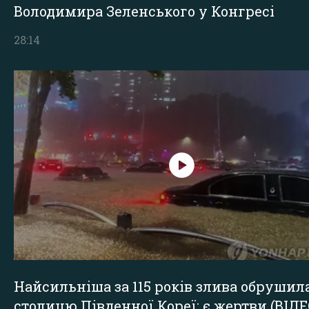
Володимира Зеленського у Конгресі
28:14
Найсильніша за 115 років злива обрушил
столицю Південної Кореї: є жертви (ВІДЕ