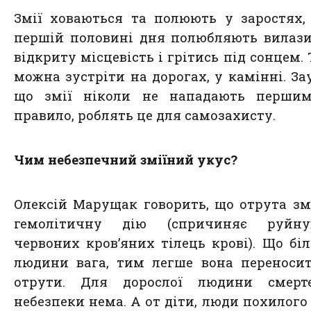
Змії ховаються та полюють у заростях,
першій половині дня полюбляють вилаз
відкриту місцевість і грітись під сонцем. 
можна зустріти на дорогах, у камінні. За
що змії ніколи не нападають першим
правило, роблять це для самозахисту.
Чим небезпечний зміїний укус?
Олексій Марущак говорить, що отрута зм
гемолітичну дію (спричиняє руйну
червоних кров’яних тілець крові). Що бі
людини вага, тим легше вона переноси
отрути. Для дорослої людини смерте
небезпеки нема. А от діти, люди похилого 