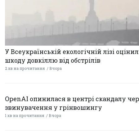
У Всеукраїнській екологічній лізі оціни
шкоду довкіллю від обстрілів
2 хв на прочитання
Вчора
OpenAI опинилася в центрі скандалу чер
звинувачення у грінвошингу
1 хв на прочитання
Вчора