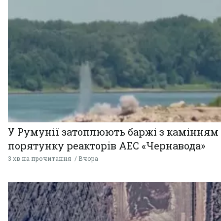
У Румунії затоплюють баржі з камінням
порятунку реакторів АЕС «Чернавода»
3 хв на прочитання
Вчора