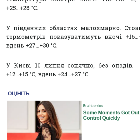
+25...+28 °С.
У південних областях малохмарно. Сто
термометрів показуватимуть вночі +16...+
вдень +27...+30 °С.
У Києві 10 липня сонячно, без опадів.
+12...+15 °С, вдень +24...+27 °С.