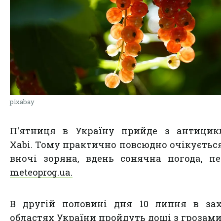
pixabay
П'ятниця в Україну прийде з антицик
Xabi. Тому практично повсюдно очікується
вночі зоряна, вдень сонячна погода, п
meteoprog.ua.
В другій половині дня 10 липня в зах
областях України пройдуть дощі з грозами