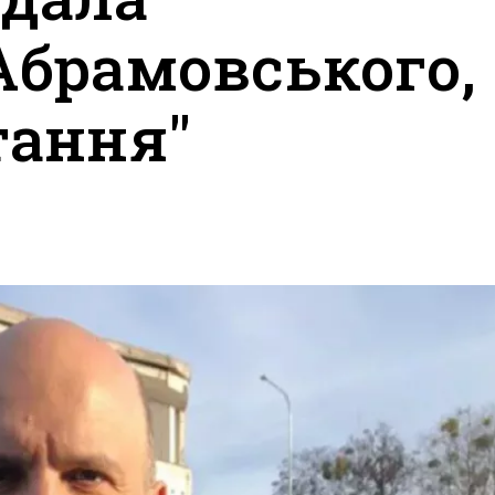
брамовського, 
тання"