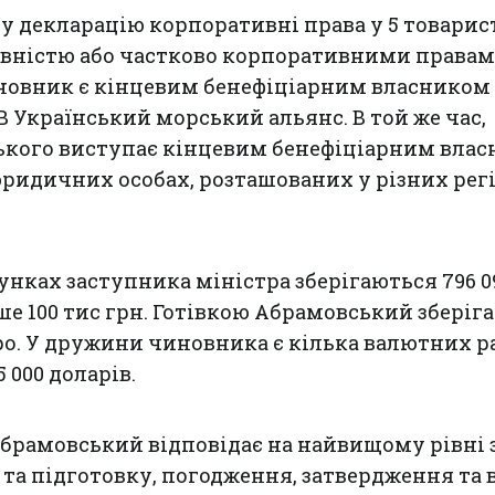
у декларацію корпоративні права у 5 товарис
овністю або частково корпоративними правам
новник є кінцевим бенефіціарним власником
В Український морський альянс. В той же час,
кого виступає кінцевим бенефіціарним вла
юридичних особах, розташованих у різних рег
нках заступника міністра зберігаються 796 09
ьше 100 тис грн. Готівкою Абрамовський зберігає
вро. У дружини чиновника є кілька валютних р
5 000 доларів.
брамовський відповідає на найвищому рівні 
 та підготовку, погодження, затвердження та