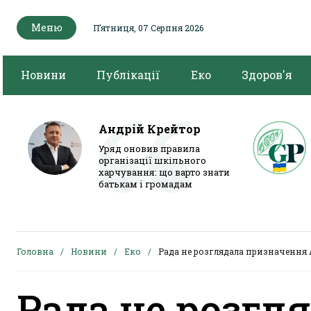
Меню
Пʼятниця, 07 Серпня 2026
Новини
Публікації
Еко
Здоров'я
Андрій Крейтор
Уряд оновив правила
організації шкільного
харчування: що варто знати
батькам і громадам
Головна
Новини
Еко
Рада не розглядала призначення 
Рада не розгл