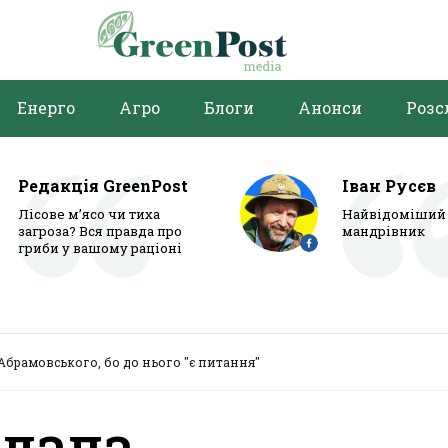
Енерго
Агро
Блоги
Анонси
Розс
Редакція GreenPost
Іван Русєв
Лісове м’ясо чи тиха
Найвідоміший 
загроза? Вся правда про
мандрівник
гриби у вашому раціоні
Абрамовського, бо до нього "є питання"
ядала