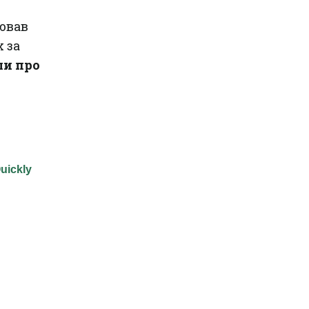
ював
 за
ли про