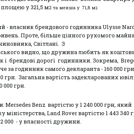
 площею у 321,5 м
2
та менша у 71,8 м
2
 - власник брендового годинника Ulysse Nard
гривень. Проте, більше цінного рухомого майн
иновника, Світлані. З
вського видно, що дружина любить як коштов
к і брендові дорогі годинники. Зокрема, Brege
е за годинник самого декларанта - 160 000 грн
000 грн. Загальна вартість задекларованих юві
 000 грн.
: Mersedes Benz вартістю у 1 240 000 грн, який
міністерства, Land Rover вартістю 1 443 340 
2 000 - у власності дружини.