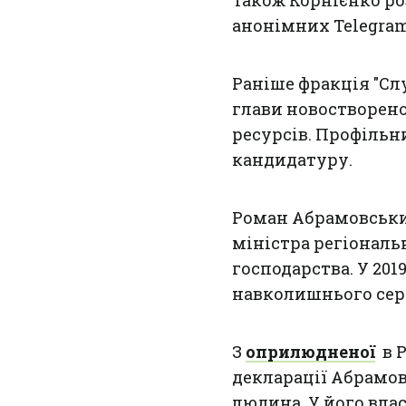
Також Корнієнко роз
анонімних Telegram-
Раніше фракція "Сл
глави новостворено
ресурсів. Профільн
кандидатуру.
Роман Абрамовський
міністра регіональ
господарства. У 201
навколишнього се
З
оприлюдненої
в Р
декларації Абрамов
людина. У його влас