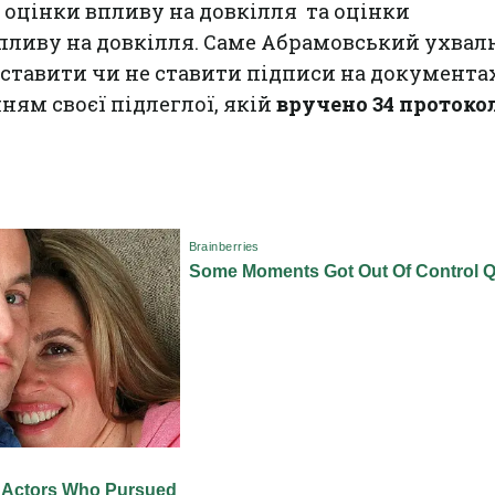
оцінки впливу на довкілля та оцінки
пливу на довкілля. Саме Абрамовський ухвал
ставити чи не ставити підписи на документах
ням своєї підлеглої, якій
вручено 34 протоко