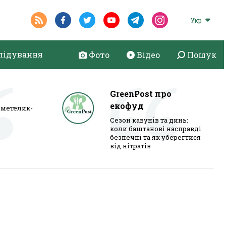
Укр
лідування
Фото
Відео
Пошук
GreenPost про
екофуд
метелик-
Сезон кавунів та динь:
коли баштанові насправді
безпечні та як уберегтися
від нітратів