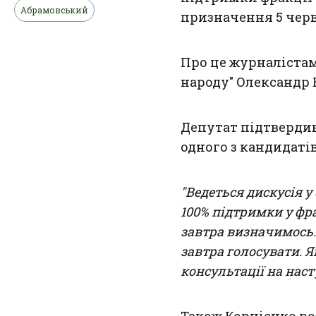
Абрамовський
призначення 5 черв
Про це журналістам
народу" Олександр 
Депутат підтвердив
одного з кандидатів
"Ведеться дискусія 
100% підтримки у фра
завтра визначимось.
завтра голосувати. Я
консультації на нас