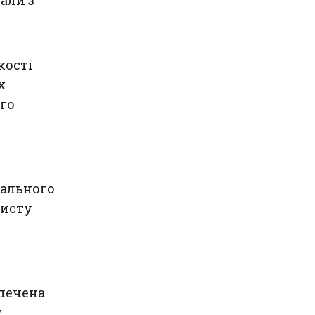
али з
кості
х
го
нального
хисту
зпечена
у