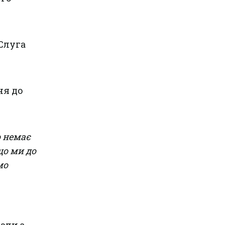
Слуга
ня до
о немає
що ми до
мо