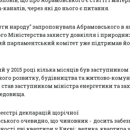
повів, що про Абрамовського є статті і матері
каналів, через які до нього є питання.
уги народу" запропонувала Абрамовського в я
го Міністерства захисту довкілля і природни
ий парламентський комітет уже підтримав йо
 у 2015 році кілька місяців був заступником
ного розвитку, будівництва та житлово-кому
9 став заступником міністра енергетики та за
редовища.
еєстрі декларацій щорічної
ського очевидно, що чиновник - досить забе
ності дві квартири у Києві: велика квартира 