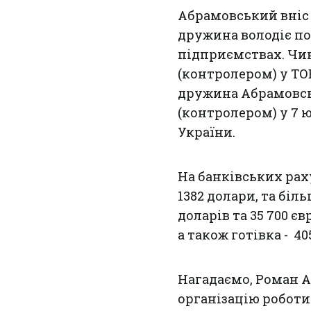
Абрамовський вніс 
дружина володіє п
підприємствах. Чи
(контролером) у ТО
дружина Абрамовсь
(контролером) у 7 
України.
На банківських раху
1382 долари, та біл
доларів та 35 700 є
а також готівка - 40
Нагадаємо, Роман А
організацію роботи