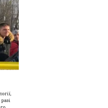
огії,
 разі
ого