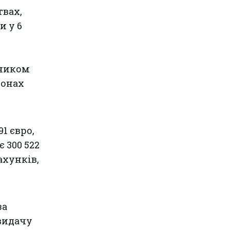
твах,
и у 6
сником
іонах
1 євро,
 300 522
ахунків,
за
 видачу