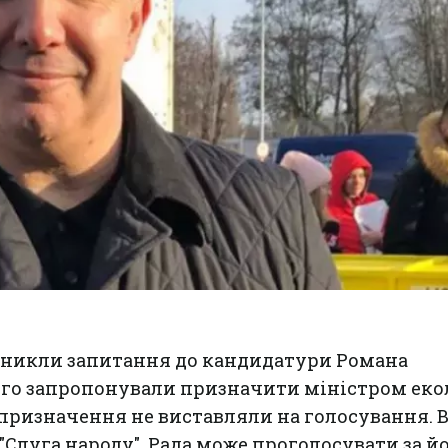
иникли запитання до кандидатури Романа
го запропонували призначити міністром екол
призначення не виставляли на голосування. В
"Слуга народу", Рада може проголосувати за й