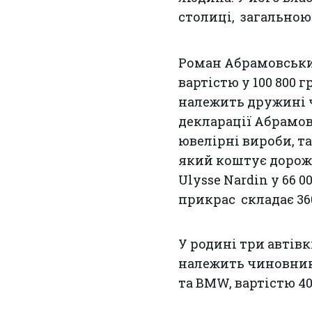
столиці, загальною
Роман Абрамовський
вартістю у 100 800 
належить дружині ч
декларації Абрамо
ювелірні вироби, та
який коштує дорожч
Ulysse Nardin у 66 
прикрас складає 360
У родині три автівки
належить чиновнику 
та BMW, вартістю 40