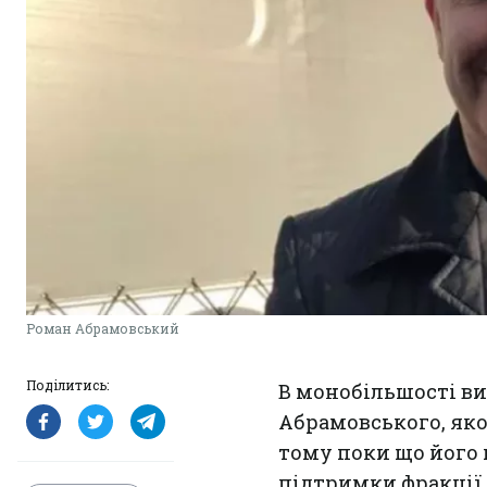
Роман Абрамовський
Поділитись:
В монобільшості в
Абрамовського, яко
тому поки що його 
підтримки фракції 