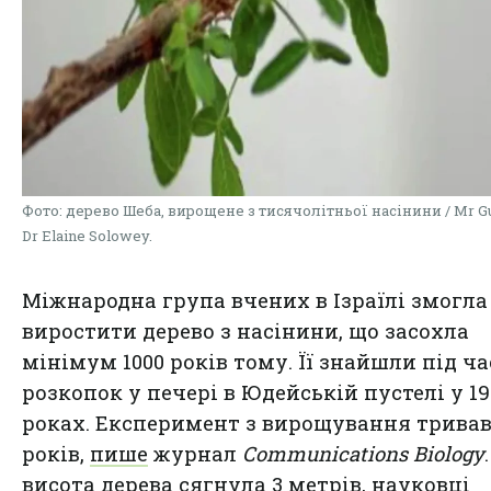
Фото: дерево Шеба, вирощене з тисячолітньої насінини / Mr Gu
Dr Elaine Solowey.
Міжнародна група вчених в Ізраїлі змогла
виростити дерево з насінини, що засохла
мінімум 1000 років тому. Її знайшли під ча
розкопок у печері в Юдейській пустелі у 19
роках. Експеримент з вирощування тривав
років,
пише
журнал
Communications Biology
висота дерева сягнула 3 метрів, науковці