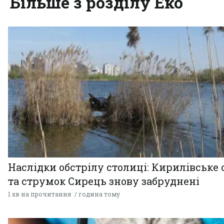
Більше з розділу Еко
Наслідки обстрілу столиці: Кирилівське 
та струмок Сирець знову забруднені
1 хв на прочитання
година тому