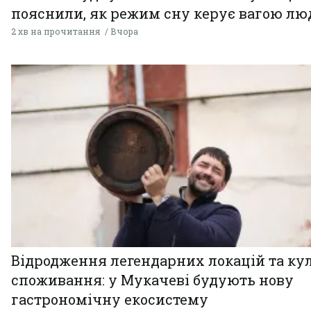
пояснили, як режим сну керує вагою л
2 хв на прочитання
Вчора
Відродження легендарних локацій та ку
споживання: у Мукачеві будують нову
гастрономічну екосистему