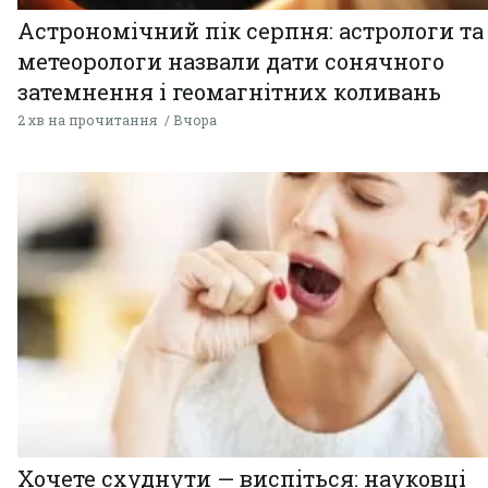
Астрономічний пік серпня: астрологи та
метеорологи назвали дати сонячного
затемнення і геомагнітних коливань
2 хв на прочитання
Вчора
Хочете схуднути — виспіться: науковці