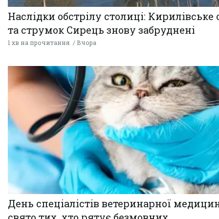
Наслідки обстрілу столиці: Кирилівське 
та струмок Сирець знову забруднені
1 хв на прочитання
Вчора
День спеціалістів ветеринарної медицин
свято тих, хто рятує безмовних