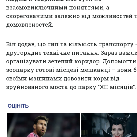
взаємовиключними поняттями, а
скорегованими залежно від можливостей 
домовленостей.
Він додав, що тип та кількість транспорту 
другорядне технічне питання. Зараз важл
організувати зелений коридор. Допомогти
зоопарку готові місцеві мешканці – вони 
своїми машинами довозити корм від
зруйнованого моста до парку "XII місяців".