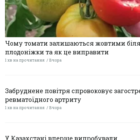
Чому томати залишаються жовтими біл
плодоніжки та як це виправити
1 хв на прочитання
Вчора
Забруднене повітря спровоковує загост
ревматоїдного артриту
1 хв на прочитання
Вчора
У Казахстані вперше випробували