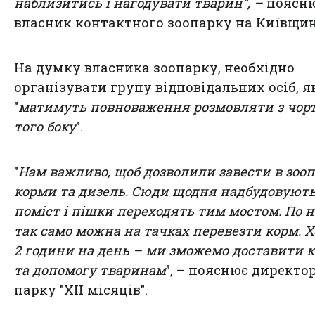
наблизитись і нагодувати тварин",
–
поясн
власник контактного зоопарку на Київщин
На думку власника зоопарку, необхідно
організувати групу відповідальних осіб, я
"
матимуть повноваження розмовляти з чор
того боку
".
"
Нам важливо, щоб дозволили завести в зоо
корми та дизель. Сюди щодня надбудовуют
поміст і пішки переходять тим мостом. По 
так само можна на тачках перевезти корм. Х
2 години на день – ми зможемо доставити 
та допомогу тваринам
", – пояснює директо
парку "XII місяців".