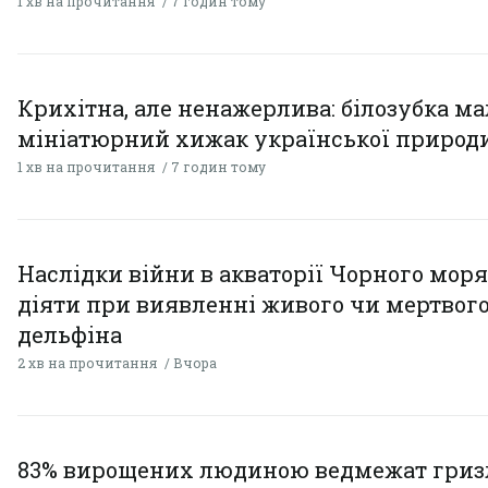
1 хв на прочитання
7 годин тому
Крихітна, але ненажерлива: білозубка ма
мініатюрний хижак української природ
1 хв на прочитання
7 годин тому
Наслідки війни в акваторії Чорного моря
діяти при виявленні живого чи мертвог
дельфіна
2 хв на прочитання
Вчора
83% вирощених людиною ведмежат гризл