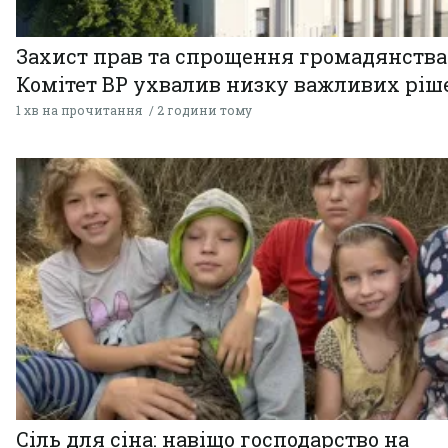
Захист прав та спрощення громадянства
Комітет ВР ухвалив низку важливих ріш
1 хв на прочитання
2 години тому
Сіль для сіна: навіщо господарство на