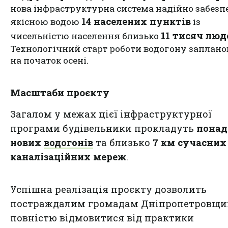
нова інфраструктурна система надійно забезп
14 населених пунктів
якісною водою
із
11 тисяч люд
чисельністю населення близько
Технологічний старт роботи водогону заплано
на початок осені.
Масштаби проєкту
Загалом у межах цієї інфраструктурної
програми будівельники прокладуть
понад
нових
водогонів
та близько
7 км сучасних
каналізаційних мереж
.
Успішна реалізація проєкту дозволить
постраждалим громадам Дніпропетровщ
повністю відмовитися від практики