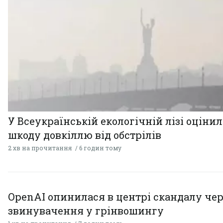
У Всеукраїнській екологічній лізі оціни
шкоду довкіллю від обстрілів
2 хв на прочитання
6 годин тому
OpenAI опинилася в центрі скандалу чер
звинувачення у грінвошингу