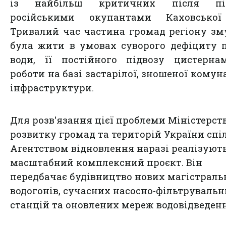
із найбільш критичних після пі
російськими окупантами Каховської
Тривалий час частина громад регіону з
була жити в умовах суворого дефіциту 
води, її постійного підвозу цистерна
роботи на базі застарілої, зношеної комун
інфраструктури.
Для розв'язання цієї проблеми Міністерст
розвитку громад та територій України спі
Агентством відновлення наразі реалізуют
масштабний комплексний проєкт. Він
передбачає будівництво нових магістрал
водогонів, сучасних насосно-фільтруваль
станцій та оновлених мереж водовідведенн