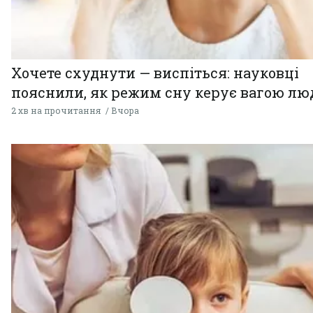
Хочете схуднути — виспіться: науковці
пояснили, як режим сну керує вагою л
2 хв на прочитання
Вчора