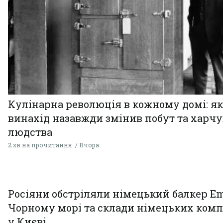
Кулінарна революція в кожному домі: як
винахід назавжди змінив побут та харч
людства
2 хв на прочитання
Вчора
Росіяни обстріляли німецький балкер Em
Чорному морі та склади німецьких комп
у Києві