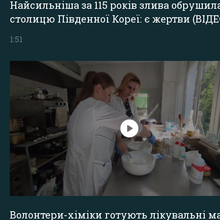
Найсильніша за 115 років злива обрушил
столицю Південної Кореї: є жертви (ВІДЕ
1:51
Волонтери-хіміки готують лікувальні ма