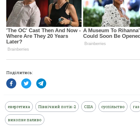
Поділитись:
енергетика
Північний потік-2
США
суспільство
газ
викопне паливо