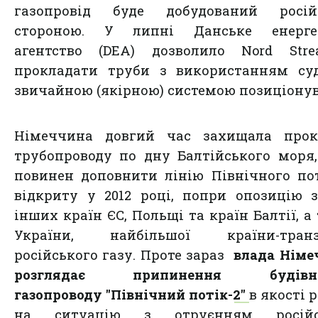
газопровід буде добудований росій
стороною. У липні Данське енерге
агентство (DEA) дозволило Nord Str
прокладати труби з використанням суд
звичайною (якірною) системою позиціону
Німеччина довгий час захищала прок
трубопроводу по дну Балтійського моря
повинен доповнити лінію Північного пот
відкриту у 2012 році, попри опозицію 
інших країн ЄС, Польщі та країн Балтії, а
України, найбільшої країни-транз
російського газу. Проте зараз
влада Німе
розглядає припинення будівни
газопроводу "Північний потік-2"
в якості 
на ситуацію з отруєнням російс