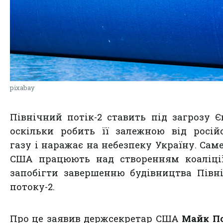
pixabay
Північний потік-2 ставить під загрозу Є
оскільки робить її залежною від росій
газу і наражає на небезпеку Україну. Сам
США працюють над створенням коаліції
запобігти завершенню будівництва Півн
потоку-2.
Про це заявив держсекретар США
Майк П