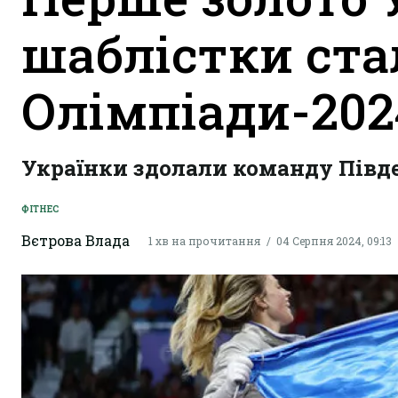
шаблістки ст
Олімпіади-202
Українки здолали команду Півден
ФІТНЕС
Вєтрова Влада
1 хв на прочитання
04 Серпня 2024, 09:13