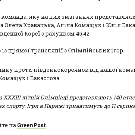
а команда, яку на цих змаганнях представлял
а Олена Кравацька, Аліна Комащук і Юлія Бака
денної Кореї з рахунком 45:42.
 із прямої трансляції з Олімпійських ігор.
инку проти південнокореянок від нашої ком
Комащук і Бакастова.
а ХХХIII літній Олімпіаді представляють 140 атлет
ах
спорту
. Ігри в Парижі триватимуть до 11 серпня
йте на
GreenPost
.