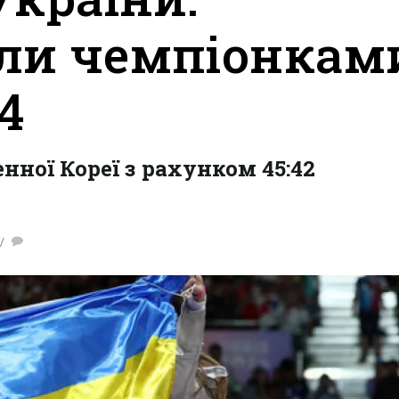
али чемпіонкам
4
ної Кореї з рахунком 45:42