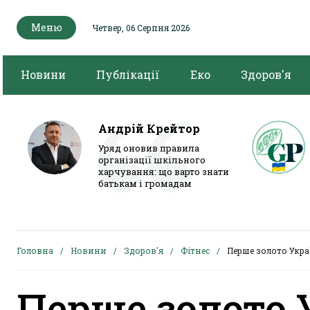
Меню
Четвер, 06 Серпня 2026
Новини
Публікації
Еко
Здоров'я
Андрій Крейтор
Уряд оновив правила
організації шкільного
харчування: що варто знати
батькам і громадам
Головна
Новини
Здоров'я
Фітнес
Перше золото Укра
Перше золото 