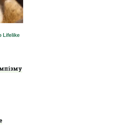
імпізму
е