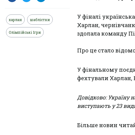
У фіналі українськ
харлан
шаблістки
Харлан, чернівчанк
Олімпійські Ігри
здолала команду Пів
Про це стало відомо
У фінальному поєд
фехтували Харлан, 
Довідково: Україну н
виступають у 23 вид
Більше новин чита