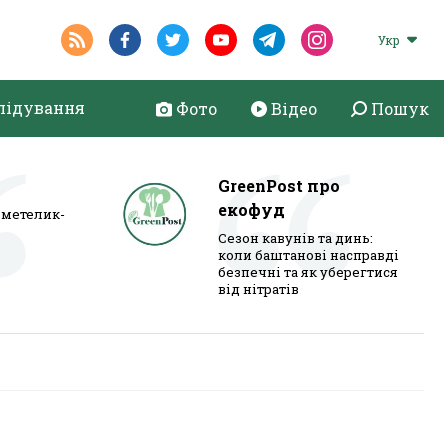
Укр
лідування
Фото
Відео
Пошук
GreenPost про
екофуд
метелик-
Сезон кавунів та динь:
коли баштанові насправді
безпечні та як уберегтися
від нітратів