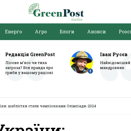
Енерго
Агро
Блоги
Анонси
Розс
Редакція GreenPost
Іван Русєв
Лісове м’ясо чи тиха
Найвідоміший 
загроза? Вся правда про
мандрівник
гриби у вашому раціоні
їни: шаблістки стали чемпіонками Олімпіади-2024
України: