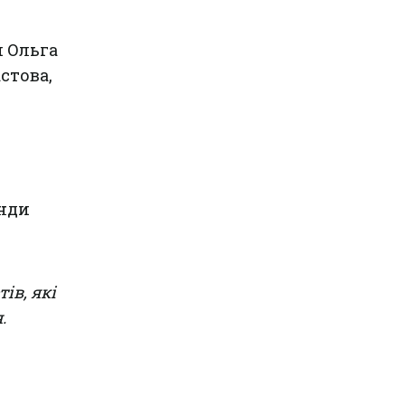
и Ольга
стова,
анди
ів, які
.