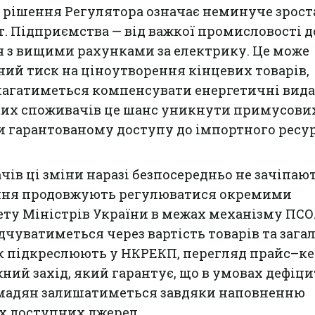
у рішення Регулятора означає неминуче зрос
. Підприємства — від важкої промисловості д
я з вищими рахунками за електрику. Це може
ий тиск на ціноутворення кінцевих товарів,
магатиметься компенсувати енергетичні вида
ких споживачів це шанс уникнути примусови
 гарантованому доступу до імпортного ресур
ів ці зміни наразі безпосередньо не зачіпают
ння продовжують регулюватися окремими
ту Міністрів України в межах механізму ПСО
чуватиметься через вартість товарів та зага
Як підкреслюють у НКРЕКП, перегляд прайс–ке
ний захід, який гарантує, що в умовах дефіц
ромадян залишатиметься завдяки наповненню
іх доступних джерел.