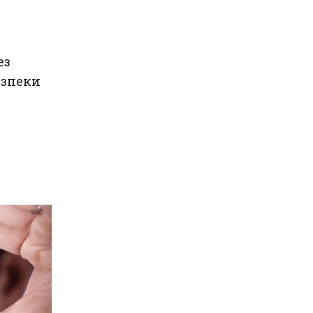
ез
езпеки