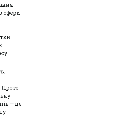
тання
о сфери
тки.
х
су.
ь.
. Проте
льну
пів — це
иту