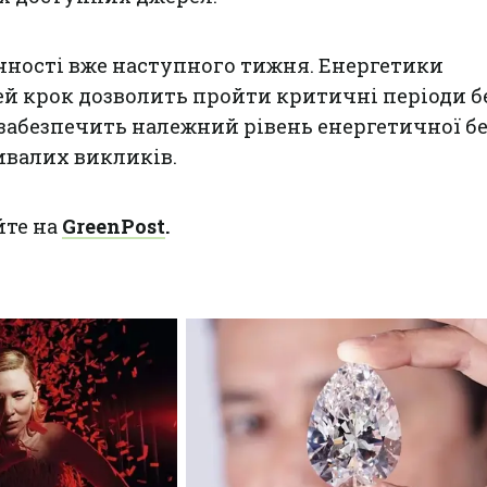
нності вже наступного тижня. Енергетики
ей крок дозволить пройти критичні періоди б
 забезпечить належний рівень енергетичної б
ивалих викликів.
йте на
GreenPost
.