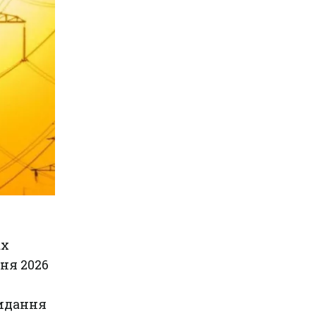
ах
ня 2026
идання