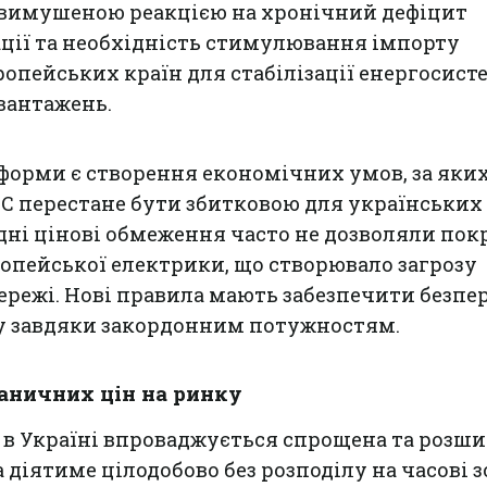
є вимушеною реакцією на хронічний дефіцит
ції та необхідність стимулювання імпорту
ропейських країн для стабілізації енергосист
вантажень.
форми є створення економічних умов, за яки
 ЄС перестане бути збитковою для українських
дні цінові обмеження часто не дозволяли по
ропейської електрики, що створювало загрозу
режі. Нові правила мають забезпечити безпе
у завдяки закордонним потужностям.
аничних цін на ринку
ку в Україні впроваджується спрощена та розш
а діятиме цілодобово без розподілу на часові з