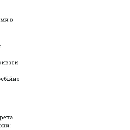
еми в
х
кривати
ребійне
ирена
они: