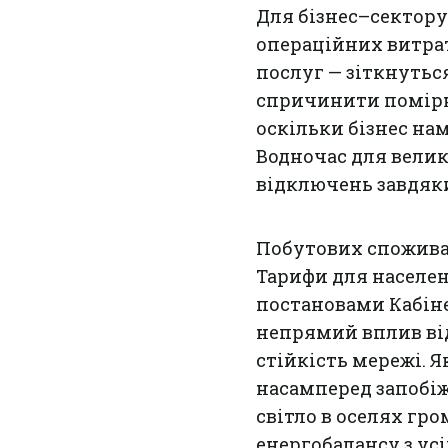
Для бізнес–сектор
операційних витрат
послуг — зіткнутьс
спричинити помірн
оскільки бізнес на
Водночас для вели
відключень завдяки
Побутових споживач
Тарифи для населе
постановами Кабіне
непрямий вплив від
стійкість мережі. 
насамперед запобіж
світло в оселях г
енергобалансу з ус