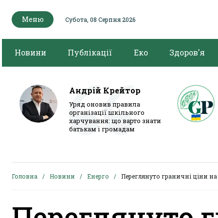
Меню
Субота, 08 Серпня 2026
Новини
Публікації
Еко
Здоров'я
Андрій Крейтор
Уряд оновив правила
організації шкільного
харчування: що варто знати
батькам і громадам
Головна
Новини
Енерго
Переглянуто граничні ціни на
Переглянуто г