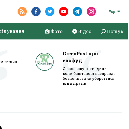
Укр
лідування
Фото
Відео
Пошук
GreenPost про
екофуд
метелик-
Сезон кавунів та динь:
коли баштанові насправді
безпечні та як уберегтися
від нітратів
а