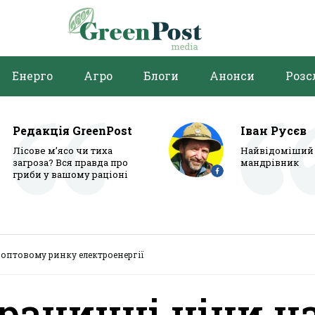
Енерго
Агро
Блоги
Анонси
Розс
Редакція GreenPost
Іван Русєв
Лісове м’ясо чи тиха
Найвідоміший 
загроза? Вся правда про
мандрівник
гриби у вашому раціоні
 оптовому ринку електроенергії
раничні ціни н