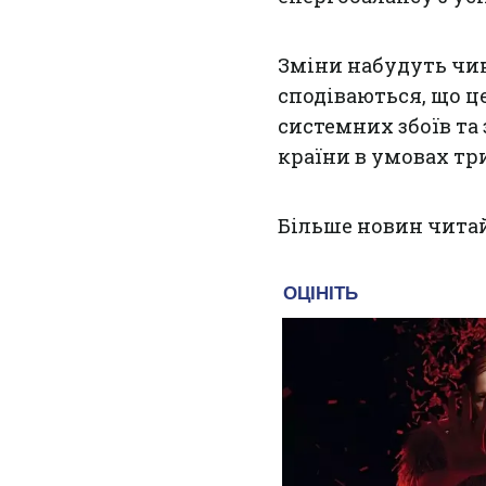
Зміни набудуть чи
сподіваються, що ц
системних збоїв та
країни в умовах тр
Більше новин чита