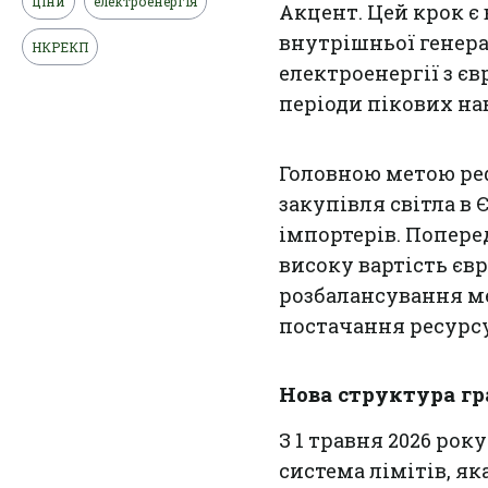
ціни
електроенергія
Акцент. Цей крок 
внутрішньої генера
НКРЕКП
електроенергії з єв
періоди пікових на
Головною метою ре
закупівля світла в
імпортерів. Попере
високу вартість єв
розбалансування ме
постачання ресурс
Нова структура гр
З 1 травня 2026 ро
система лімітів, як