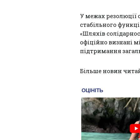
У межах резолюції
стабільного функц
«Шляхів солідарност
офіційно визнані 
підтримання загаль
Більше новин чита