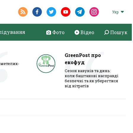
Укр
лідування
Фото
Відео
Пошук
GreenPost про
екофуд
метелик-
Сезон кавунів та динь:
коли баштанові насправді
безпечні та як уберегтися
від нітратів