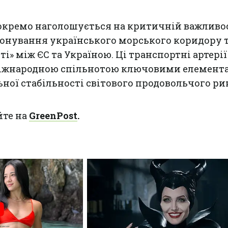
 окремо наголошується на критичній важливо
іонування українського морського коридору 
і» між ЄС та Україною. Ці транспортні артерії
міжнародною спільнотою ключовими елемент
ної стабільності світового продовольчого ри
йте на
GreenPost
.