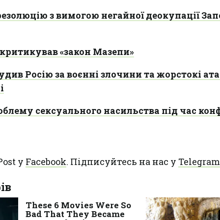
езолюцію з вимогою негайної деокупації Зап
критикував «закон Мазепи»
див Росію за воєнні злочини та жорстокі ата
і
облему сексуального насильства під час кон
Post у
Facebook
. Підписуйтесь на нас у
Telegram