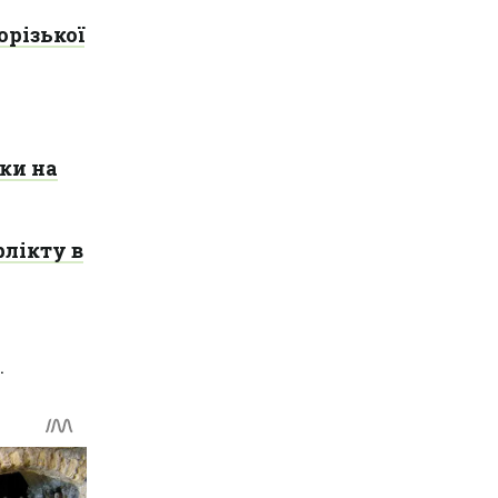
орізької
ки на
флікту в
.