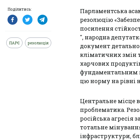
Поділитись:
Парламентська асам
резолюцію «Забезпе
посилення стійкості
'', народна депута
ПАРЄ
резолюція
документ детально 
кліматичних змін т
харчових продуктів
фундаментальним п
цю норму на рівні 
Центральне місце в
проблематика. Резо
російська агресія 
тотальне мінуванн
інфраструктури, бл