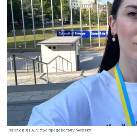
Резолюція ПАРЄ про продовольчу безпеку