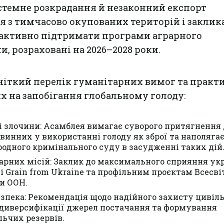
стемне розкрадання й незаконний експорт
я з тимчасово окупованих територій і заклик
 активно підтримати програми аграрного
, розраховані на 2026–2028 роки.
чіткий перелік гуманітарних вимог та практ
х на запобігання глобальному голоду:
і злочини: Асамблея вимагає суворого притягнення 
 винних у використанні голоду як зброї та наполягає
родного кримінального суду в засудженні таких дій
рних місій: Заклик до максимального сприяння ук
 Grain from Ukraine та профільним проєктам Всесві
и ООН.
зпека: Рекомендація щодо надійного захисту цивіл
, диверсифікації джерел постачання та формування
льчих резервів.