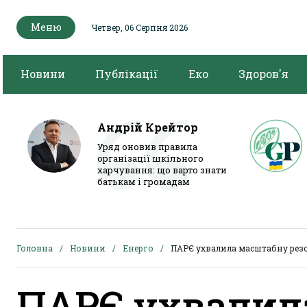
Меню
Четвер, 06 Серпня 2026
Новини
Публікації
Еко
Здоров'я
Андрій Крейтор
Уряд оновив правила
організації шкільного
харчування: що варто знати
батькам і громадам
Головна
Новини
Енерго
ПАРЄ ухвалила масштабну рез
ПАРЄ ухвалил