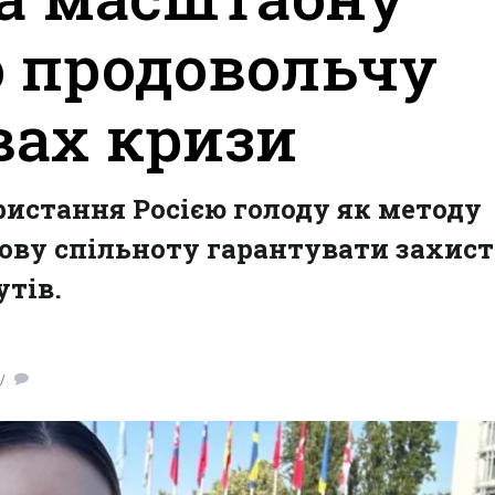
о продовольчу
вах кризи
истання Росією голоду як методу
тову спільноту гарантувати захист
тів.