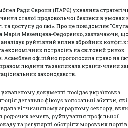
блея Ради Європи (ПАРЄ) ухвалила стратегіч
чення сталої продовольчої безпеки в умовах 
 та доступу до їжі». Про це повідомляє ''
Слуга
тка Марія Мезенцева-Федоренко, зазначаючи, щ
аналізує руйнівний вплив збройних конфлікт
а економічних потрясінь на світовий ринок
. Асамблея офіційно проголосила право на їж
равом людини та закликала країни-члени за
національних законодавств.
 ухваленому документі посідає українська
люція детально фіксує колосальні збитки, які
завдала вітчизняному аграрному сектору, вк
я родючих земель, руйнування профільної
окаду та регулярні обстріли морських портів