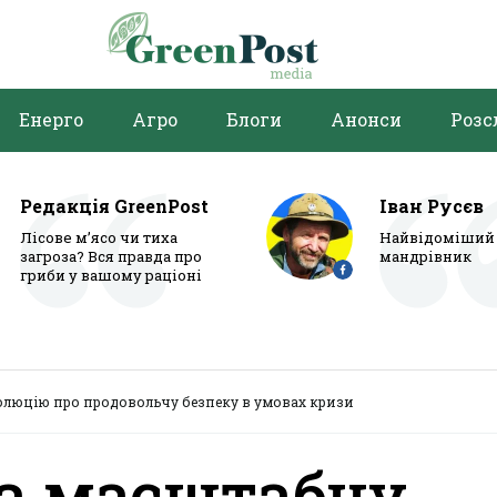
Енерго
Агро
Блоги
Анонси
Розс
Редакція GreenPost
Іван Русєв
Лісове м’ясо чи тиха
Найвідоміший 
загроза? Вся правда про
мандрівник
гриби у вашому раціоні
олюцію про продовольчу безпеку в умовах кризи
а масштабну