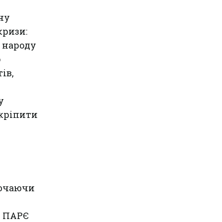
ну
кризи:
 народу
о
ів,
у
кріпити
лючаючи
. ПАРЄ