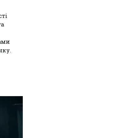
сті
та
ами
нку.