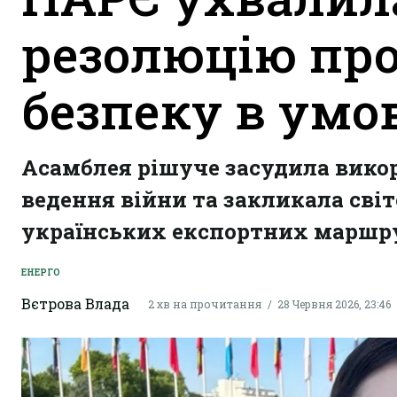
резолюцію пр
безпеку в умо
Асамблея рішуче засудила викор
ведення війни та закликала сві
українських експортних маршру
ЕНЕРГО
Вєтрова Влада
2 хв на прочитання
28 Червня 2026, 23:46