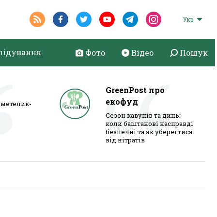
Укр
лідування
Фото
Відео
Пошук
GreenPost про
екофуд
метелик-
Сезон кавунів та динь:
коли баштанові насправді
безпечні та як уберегтися
від нітратів