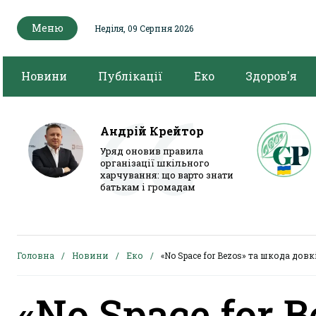
Меню
Неділя, 09 Серпня 2026
Новини
Публікації
Еко
Здоров'я
Андрій Крейтор
Уряд оновив правила
організації шкільного
харчування: що варто знати
батькам і громадам
Головна
Новини
Еко
«No Space for Bezos» та шкода до
«No Space for 