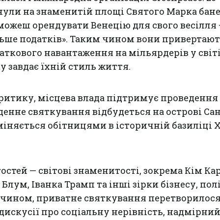
рнули на знаменитій площі Святого Марка бане
можеш орендувати Венецію для свого весілля 
ьше податків». Таким чином вони привертают
аткового навантаження на мільярдерів у світі
ку завдає їхній стиль життя.
итику, місцева влада підтримує проведення 
денне святкування відбудеться на острові Сан
міняється обітницями в історичній базиліці 
остей — світові знаменитості, зокрема Кім Ка
 Блум, Іванка Трамп та інші зірки бізнесу, пол
 чином, приватне святкування перетворилося
дискусії про соціальну нерівність, надмірни