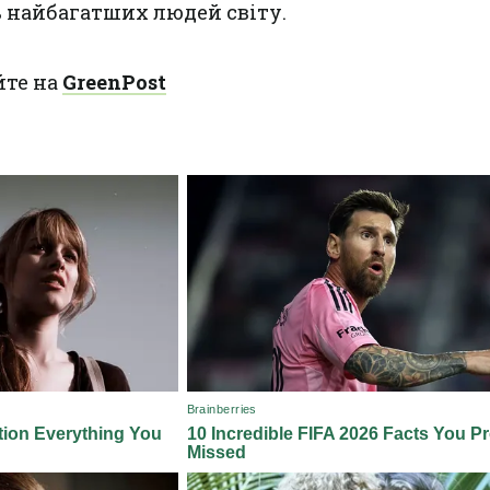
ь найбагатших людей світу.
йте на
GreenPost