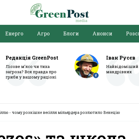
Енерго
Агро
Блоги
Анонси
Розс
Редакція GreenPost
Іван Русєв
Лісове м’ясо чи тиха
Найвідоміший 
загроза? Вся правда про
мандрівник
гриби у вашому раціоні
вкіллю - чому розкішне весілля мільярдера розлютило Венецію
Bezos» та шкода