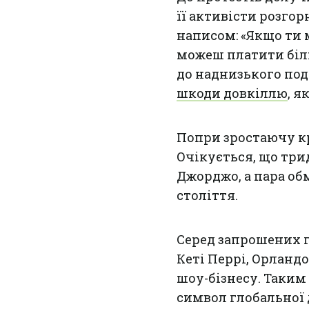
її активісти розго
написом: «Якщо ти 
можеш платити біл
до наднизького под
шкоди довкіллю
, я
Попри зростаючу кр
Очікується, що три
Джорджо, а пара об
століття.
Серед запрошених г
Кеті Перрі, Орландо
шоу-бізнесу. Таким
символ глобальної 