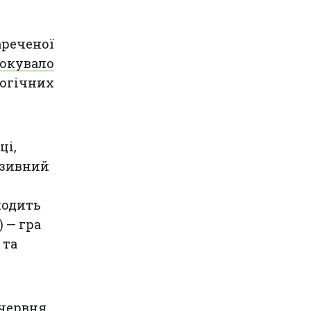
ареченої
окувало
логічних
ці,
юзивний
ходить
 — гра
 та
 червня