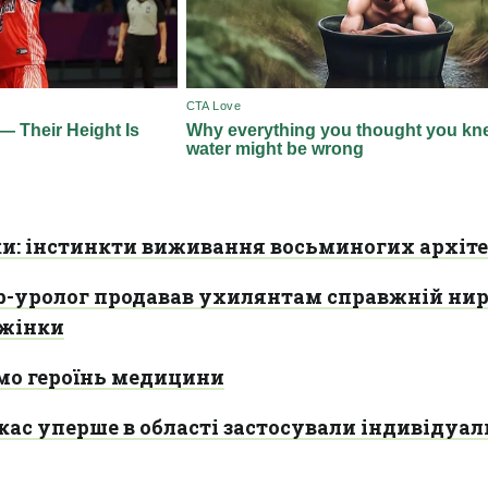
ки: інстинкти виживання восьминогих архіте
ар-уролог продавав ухилянтам справжній ни
 жінки
мо героїнь медицини
кас уперше в області застосували індивідуа