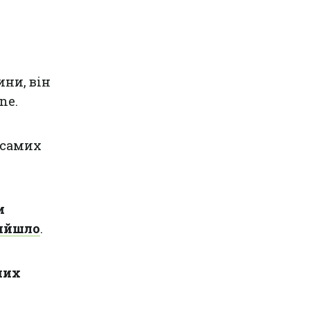
ни, він
ne.
 самих
и
вийшло
.
них