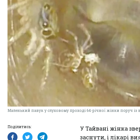
Маленький павук у слуховому проході 64-річної жінки поруч із
Поділитись:
У Тайвані жінка зве
заснути, і лікарі в