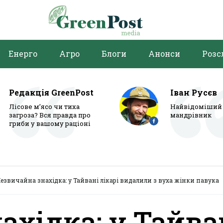
Енерго
Агро
Блоги
Анонси
Розс
Редакція GreenPost
Іван Русєв
Лісове м’ясо чи тиха
Найвідоміший 
загроза? Вся правда про
мандрівник
гриби у вашому раціоні
езвичайна знахідка: у Тайвані лікарі видалили з вуха жінки павука
ахідка: у Тайва