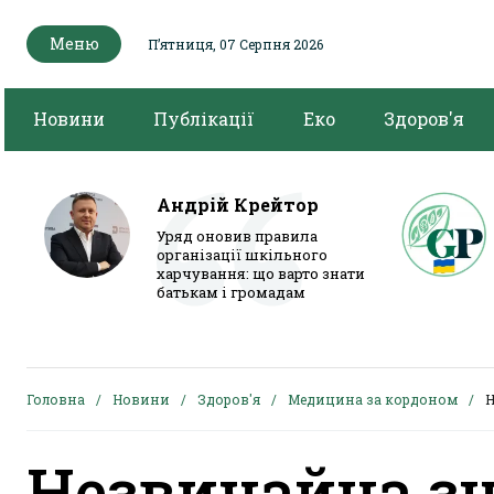
Меню
Пʼятниця, 07 Серпня 2026
Новини
Публікації
Еко
Здоров'я
Андрій Крейтор
Уряд оновив правила
організації шкільного
харчування: що варто знати
батькам і громадам
Головна
Новини
Здоров'я
Медицина за кордоном
Н
Незвичайна зн