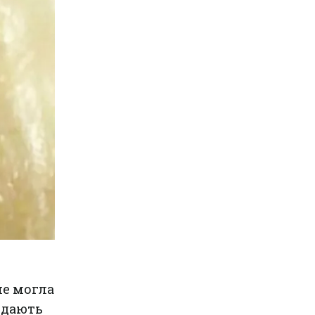
не могла
відають