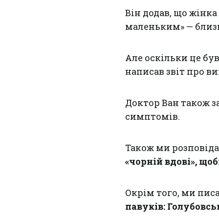
Він додав, що жінка
маленьким» — близь
Але оскільки це бу
написав звіт про ви
Доктор Ван також з
симптомів.
Також ми розповід
«чорній вдові», що
Окрім того, ми пис
павуків: Голубовсь