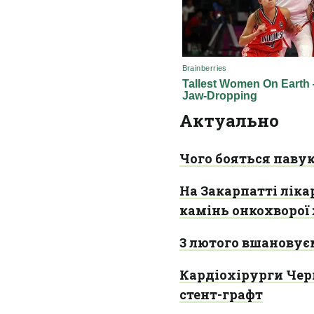
Актуально
Чого бояться паву
На Закарпатті лік
камінь онкохворої
3 лютого вшановує
Кардіохірурги Чер
стент-графт