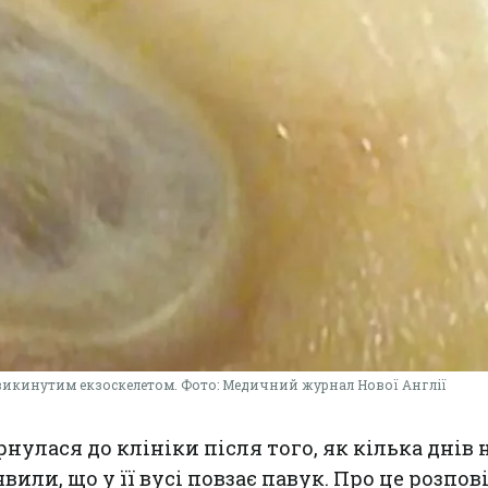
 викинутим екзоскелетом. Фото: Медичний журнал Нової Англії
рнулася до клініки після того, як кілька днів 
иявили, що у її вусі повзає павук. Про це розпо