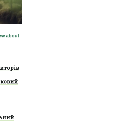
кторів
рковий
льний