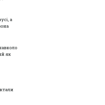
усі, а
вона
 навколо
ий як
октали