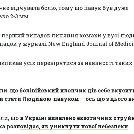
 «не відчувала болю, тому що павук був дуже
ко 2-3 мм.
в перший випадок линяння комахи у вусі люди
падок у журналі New England Journal of Medici
акликав усіх перевірятися за наявності таких
али, що
болівійський хлопчик дів себе вкусит
би стати Людиною-павуком — ось що з цього 
али, що
в Україні виявлено екзотичних отруй
ка розповідає, як уникнути нової небезпеки
.