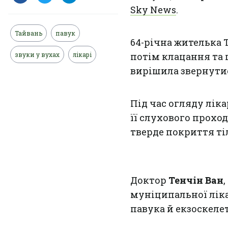
Sky News
.
Тайвань
павук
64-річна жителька Т
звуки у вухах
лікарі
потім клацання та ш
вирішила звернутис
Під час огляду лік
її слухового проход
тверде покриття ті
Доктор
Тенчін Ван
муніципальної ліка
павука й екзоскеле