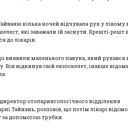
айваню кілька ночей відчувала рух у лівому в
елест, які заважали їй заснути. Врешті-решт 
я до лікарів.
арі виявили маленького павука, який рухався
у. Він відкинув свій екзоскелет, інакше відом
ла.
, директор отоларингологічного відділення
рні Тайнань, розповів, що потім лікарі відсм
т за допомогою трубки.