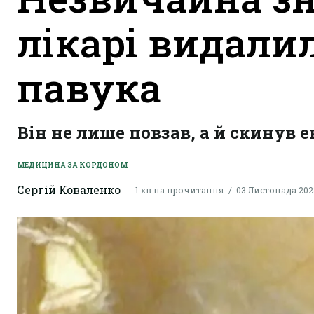
лікарі видали
павука
Він не лише повзав, а й скинув е
МЕДИЦИНА ЗА КОРДОНОМ
Сергій Коваленко
1 хв на прочитання
03 Листопада 2023