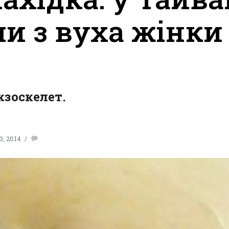
ли з вуха жінки
кзоскелет.
, 20:14