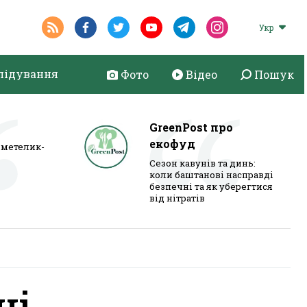
Укр
лідування
Фото
Відео
Пошук
GreenPost про
екофуд
метелик-
Сезон кавунів та динь:
коли баштанові насправді
безпечні та як уберегтися
від нітратів
ні