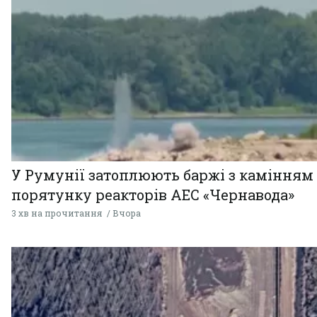
У Румунії затоплюють баржі з камінням
порятунку реакторів АЕС «Чернавода»
3 хв на прочитання
Вчора