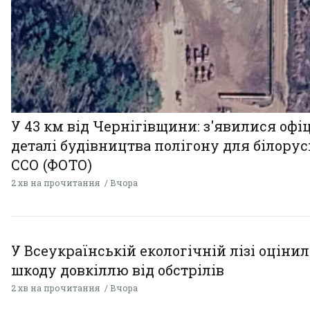
У 43 км від Чернігівщини: з'явилися офі
деталі будівництва полігону для білору
ССО (ФОТО)
2 хв на прочитання
Вчора
У Всеукраїнській екологічній лізі оціни
шкоду довкіллю від обстрілів
2 хв на прочитання
Вчора