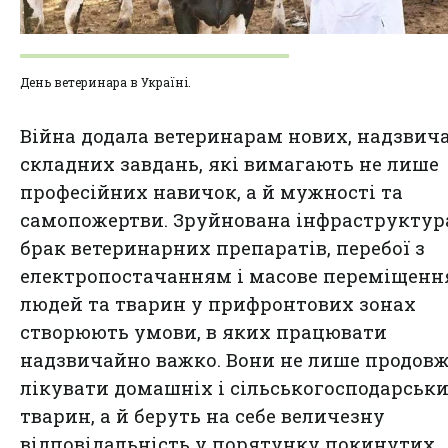
День ветеринара в Україні.
Війна додала ветеринарам нових, надзвич
складних завдань, які вимагають не лише
професійних навичок, а й мужності та
самопожертви. Зруйнована інфраструктур
брак ветеринарних препаратів, перебої з
електропостачанням і масове переміщенн
людей та тварин у прифронтових зонах
створюють умови, в яких працювати
надзвичайно важко. Вони не лише продов
лікувати домашніх і сільськогосподарськ
тварин, а й беруть на себе величезну
відповідальність у порятунку покинутих