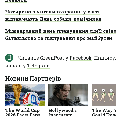
Чотириногі янголи-охоронці: у світі
відзначають День собаки-помічника
Міжнародний день планування сім'ї: свід
батьківство та піклування про майбутнє
Читайте GreenPost у
Facebook
. Підпису
на нас у
Telegram
.