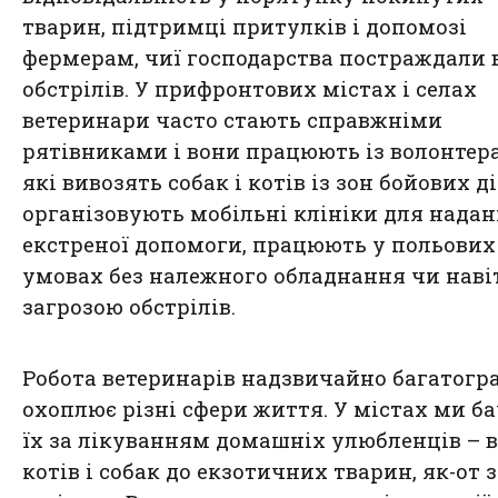
тварин, підтримці притулків і допомозі
фермерам, чиї господарства постраждали 
обстрілів. У прифронтових містах і селах
ветеринари часто стають справжніми
рятівниками і вони працюють із волонтер
які вивозять собак і котів із зон бойових ді
організовують мобільні клініки для нада
екстреної допомоги, працюють у польових
умовах без належного обладнання чи наві
загрозою обстрілів.
Робота ветеринарів надзвичайно багатогр
охоплює різні сфери життя. У містах ми б
їх за лікуванням домашніх улюбленців – в
котів і собак до екзотичних тварин, як-от 