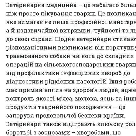
Ветеринарна медицина – це набагато більш
ніж просто лікування тварин. Це покликан
яке вимагає не лише професійної майстерн
а й надзвичайної витримки, чуйності та л
до своєї справи. Щодня ветеринари стикаю
різноманітними викликами: від порятунк
травмованого собаки чи кота до складних
операцій на сільськогосподарських тварин
від профілактики інфекційних хвороб до
діагностики рідкісних патологій. Їхня роб
має прямий вплив на здоров’я людей, адже
контроль якості м’яса, молока, яєць та ін
продуктів тваринного походження – це
запорука продовольчої безпеки країни.
Ветеринари також відіграють ключову рол
боротьбі з зоонозами – хворобами, що