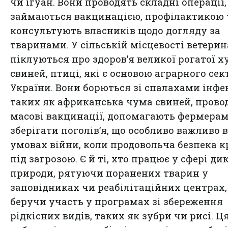
чи ігуан. Вони проводять складні операції,
займаються вакцинацією, профілактикою 
консультують власників щодо догляду за
тваринами. У сільській місцевості ветери
піклуються про здоров’я великої рогатої х
свиней, птиці, які є основою аграрного сек
України. Вони борються зі спалахами інфе
таких як африканська чума свиней, прово
масові вакцинації, допомагають фермера
зберігати поголів’я, що особливо важливо в
умовах війни, коли продовольча безпека к
під загрозою. Є й ті, хто працює у сфері ди
природи, рятуючи поранених тварин у
заповідниках чи реабілітаційних центрах,
беручи участь у програмах зі збереження
рідкісних видів, таких як зубри чи рисі. Ц