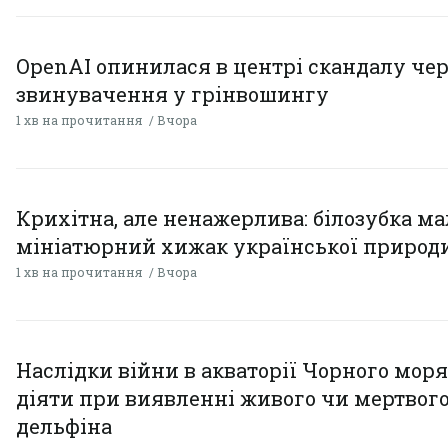
OpenAI опинилася в центрі скандалу чер
звинувачення у грінвошингу
1 хв на прочитання
Вчора
Крихітна, але ненажерлива: білозубка ма
мініатюрний хижак української природ
1 хв на прочитання
Вчора
Наслідки війни в акваторії Чорного моря
діяти при виявленні живого чи мертвог
дельфіна