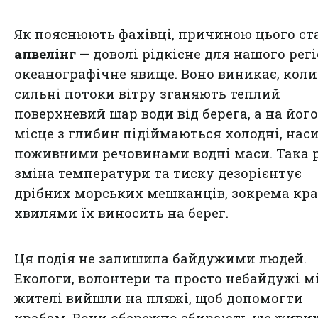
Як пояснюють фахівці, причиною цього ст
апвелінг
— доволі рідкісне для нашого рег
океанографічне явище. Воно виникає, коли
сильні потоки вітру зганяють теплий
поверхневий шар води від берега, а на його
місце з глибин підіймаються холодні, нас
поживними речовинами водні маси. Така 
зміна температури та тиску дезорієнтує
дрібних морських мешканців, зокрема краб
хвилями їх виносить на берег.
Ця подія не залишила байдужими людей.
Екологи, волонтери та просто небайдужі м
жителі вийшли на пляжі, щоб допомогти
крабам. Вони обережно збирають ще живи