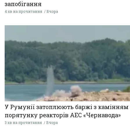
запобігання
4 хв на прочитання
Вчора
У Румунії затоплюють баржі з камінням
порятунку реакторів АЕС «Чернавода»
3 хв на прочитання
Вчора