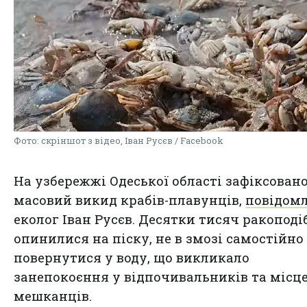
Фото: скріншот з відео, Іван Русєв / Facebook
На узбережжі Одеської області зафіксован
масовий викид крабів-плавунців,
повідом
еколог Іван Русєв. Десятки тисяч ракопод
опинилися на піску, не в змозі самостійно
повернутися у воду, що викликало
занепокоєння у відпочивальників та місц
мешканців.