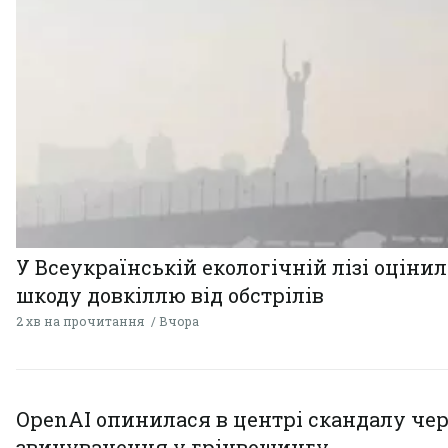
У Всеукраїнській екологічній лізі оціни
шкоду довкіллю від обстрілів
2 хв на прочитання
Вчора
OpenAI опинилася в центрі скандалу чер
звинувачення у грінвошингу